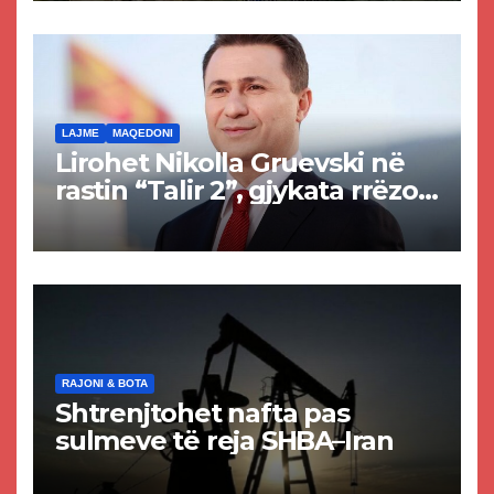
rrugën Tetovë – Prizren
LAJME
MAQEDONI
Lirohet Nikolla Gruevski në
rastin “Talir 2”, gjykata rrëzon
akuzat për ndërtimin e
paligjshëm të selisë së
VMRO-DPMNE-së
RAJONI & BOTA
Shtrenjtohet nafta pas
sulmeve të reja SHBA–Iran