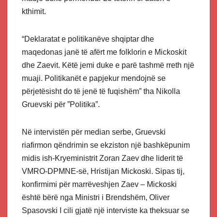
kthimit.
“Deklaratat e politikanëve shqiptar dhe
maqedonas janë të afërt me folklorin e Mickoskit
dhe Zaevit. Këtë jemi duke e parë tashmë rreth një
muaji. Politikanët e papjekur mendojnë se
përjetësisht do të jenë të fuqishëm” tha Nikolla
Gruevski për ”Politika”.
Në intervistën për median serbe, Gruevski
riafirmon qëndrimin se ekziston një bashkëpunim
midis ish-Kryeministrit Zoran Zaev dhe liderit të
VMRO-DPMNE-së, Hristijan Mickoski. Sipas tij,
konfirmimi për marrëveshjen Zaev – Mickoski
është bërë nga Ministri i Brendshëm, Oliver
Spasovski I cili gjatë një interviste ka theksuar se