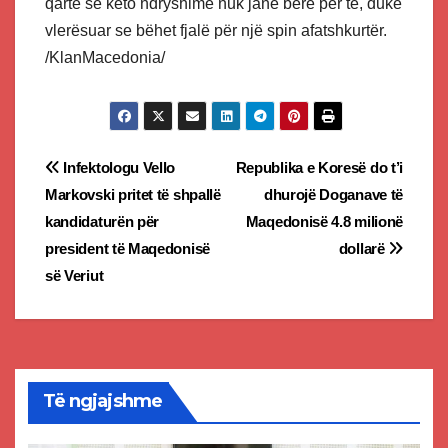
qartë se këto ndryshime nuk janë bërë për të, duke
vlerësuar se bëhet fjalë për një spin afatshkurtër.
/KlanMacedonia/
Post
Infektologu Vello
Republika e Koresë do t’i
Markovski pritet të shpallë
dhurojë Doganave të
navigation
kandidaturën për
Maqedonisë 4.8 milionë
president të Maqedonisë
dollarë
së Veriut
Të ngjajshme