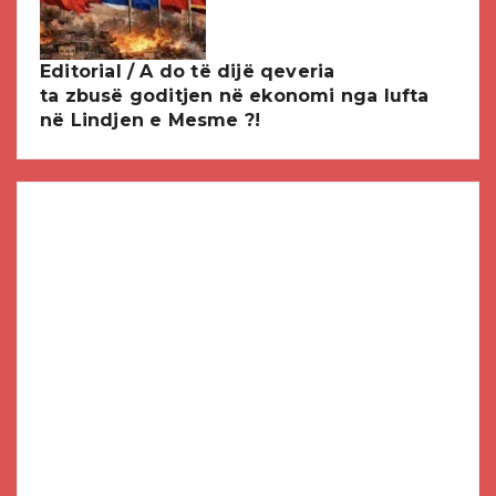
Editorial / A do të dijë qeveria
ta zbusë goditjen në ekonomi nga lufta
në Lindjen e Mesme ?!