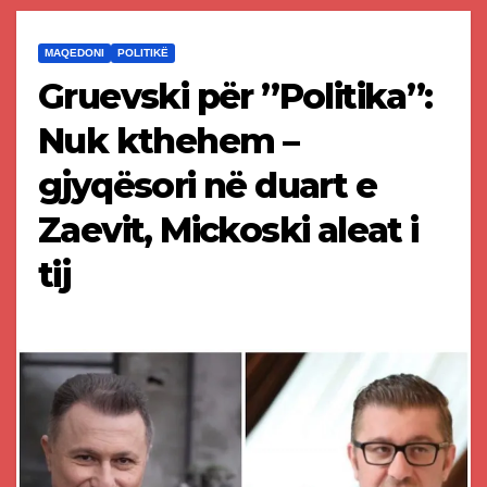
MAQEDONI
POLITIKË
Gruevski për ”Politika”:
Nuk kthehem –
gjyqësori në duart e
Zaevit, Mickoski aleat i
tij