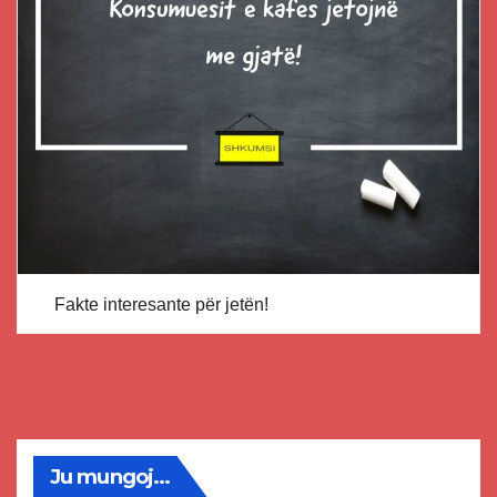
Fakte interesante për jetën!
Ju mungoj...