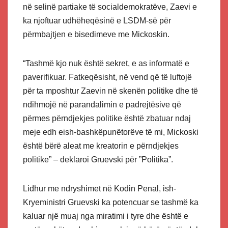
në selinë partiake të socialdemokratëve, Zaevi e
ka njoftuar udhëheqësinë e LSDM-së për
përmbajtjen e bisedimeve me Mickoskin.
“Tashmë kjo nuk është sekret, e as informatë e
paverifikuar. Fatkeqësisht, në vend që të luftojë
për ta mposhtur Zaevin në skenën politike dhe të
ndihmojë në parandalimin e padrejtësive që
përmes përndjekjes politike është zbatuar ndaj
meje edh eish-bashkëpunëtorëve të mi, Mickoski
është bërë aleat me kreatorin e përndjekjes
politike” – deklaroi Gruevski për ”Politika”.
Lidhur me ndryshimet në Kodin Penal, ish-
Kryeministri Gruevski ka potencuar se tashmë ka
kaluar një muaj nga miratimi i tyre dhe është e