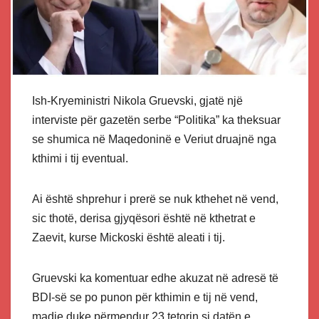
Ish-Kryeministri Nikola Gruevski, gjatë një
interviste për gazetën serbe “Politika” ka theksuar
se shumica në Maqedoninë e Veriut druajnë nga
kthimi i tij eventual.
Ai është shprehur i prerë se nuk kthehet në vend,
sic thotë, derisa gjyqësori është në kthetrat e
Zaevit, kurse Mickoski është aleati i tij.
Gruevski ka komentuar edhe akuzat në adresë të
BDI-së se po punon për kthimin e tij në vend,
madje duke përmendur 23 tetorin si datën e