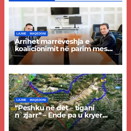
LAJME
MAQEDONI
Arrihet marrëveshja e
koalicionimit në parim mes
Kurtit dhe Abdixhikut
LAJME
MAQEDONI
“Peshku në det – tigani
n`zjarr” – Ende pa u kryer
projekti i tunelit, komuna e
Tetovës nis punimet për