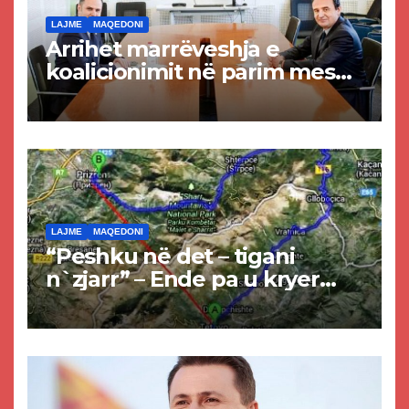
LAJME
MAQEDONI
Arrihet marrëveshja e
koalicionimit në parim mes
Kurtit dhe Abdixhikut
LAJME
MAQEDONI
“Peshku në det – tigani
n`zjarr” – Ende pa u kryer
projekti i tunelit, komuna e
Tetovës nis punimet për
rrugën Tetovë – Prizren