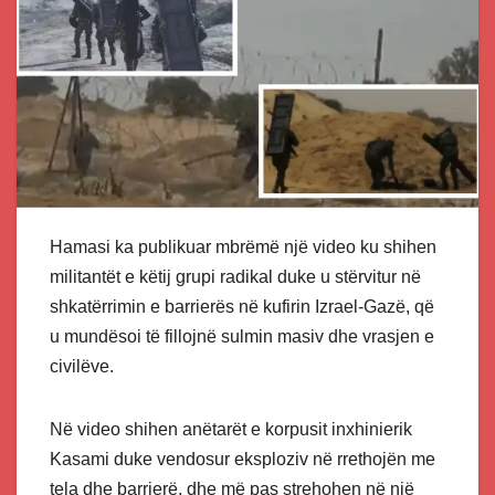
Hamasi ka publikuar mbrëmë një video ku shihen
militantët e këtij grupi radikal duke u stërvitur në
shkatërrimin e barrierës në kufirin Izrael-Gazë, që
u mundësoi të fillojnë sulmin masiv dhe vrasjen e
civilëve.
Në video shihen anëtarët e korpusit inxhinierik
Kasami duke vendosur eksploziv në rrethojën me
tela dhe barrierë, dhe më pas strehohen në një