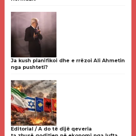
Ja kush planifikoi dhe e rrëzoi Ali Ahmetin
nga pushteti?
Editorial / A do të dijë qeveria
ta zbusë goditjen në ekonomi nga lufta