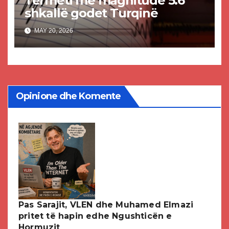
Tërmeti me magnitudë 5.6
shkallë godet Turqinë
MAY 20, 2026
Opinione dhe Komente
Pas Sarajit, VLEN dhe Muhamed Elmazi
pritet të hapin edhe Ngushticën e
Hormuzit