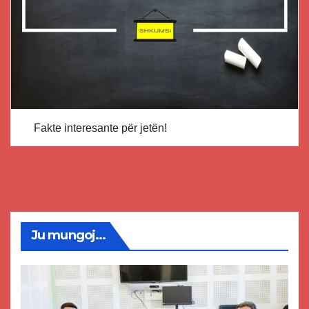
Fakte interesante për jetën!
Ju mungoj...