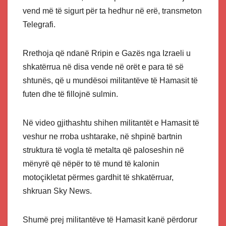
vend më të sigurt për ta hedhur në erë, transmeton
Telegrafi.
Rrethoja që ndanë Rripin e Gazës nga Izraeli u
shkatërrua në disa vende në orët e para të së
shtunës, që u mundësoi militantëve të Hamasit të
futen dhe të fillojnë sulmin.
Në video gjithashtu shihen militantët e Hamasit të
veshur ne rroba ushtarake, në shpinë bartnin
struktura të vogla të metalta që paloseshin në
mënyrë që nëpër to të mund të kalonin
motoçikletat përmes gardhit të shkatërruar,
shkruan Sky News.
Shumë prej militantëve të Hamasit kanë përdorur