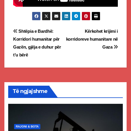
Post
Shtëpia e Bardhë:
Kërkohet krijimi i
Korridori humanitar për
korridoreve humanitare në
navigation
Gazën, gjëja e duhur për
Gaza
t’u bërë
Të ngjajshme
RAJONI & BOTA