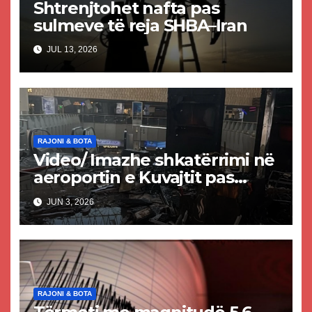
Shtrenjtohet nafta pas
sulmeve të reja SHBA–Iran
JUL 13, 2026
RAJONI & BOTA
Video/ Imazhe shkatërrimi në
aeroportin e Kuvajtit pas
sulmit iranian, një i vdekur
JUN 3, 2026
dhe shumë të plagosur
RAJONI & BOTA