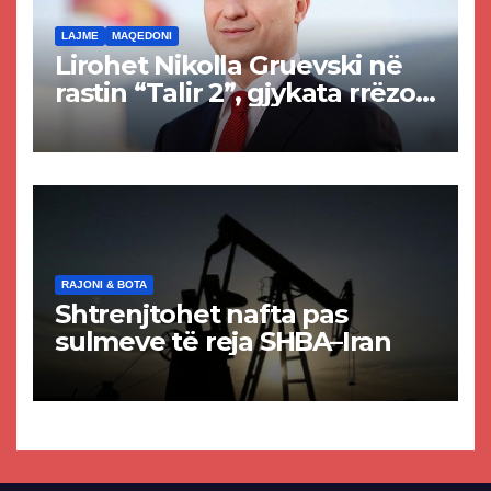
LAJME
MAQEDONI
Lirohet Nikolla Gruevski në
rastin “Talir 2”, gjykata rrëzon
akuzat për ndërtimin e
paligjshëm të selisë së
VMRO-DPMNE-së
RAJONI & BOTA
Shtrenjtohet nafta pas
sulmeve të reja SHBA–Iran