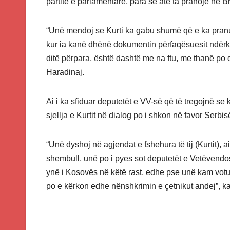
partitë e parlamentare, para se atë ta pranojë në B
“Unë mendoj se Kurti ka gabu shumë që e ka pranu
kur ia kanë dhënë dokumentin përfaqësuesit ndërko
ditë përpara, është dashtë me na ftu, me thanë p
Haradinaj.
Ai i ka sfiduar deputetët e VV-së që të tregojnë se k
sjellja e Kurtit në dialog po i shkon në favor Serbis
“Unë dyshoj në agjendat e fshehura të tij (Kurtit),
shembull, unë po i pyes sot deputetët e Vetëvendosje
ynë i Kosovës në këtë rast, edhe pse unë kam votu
po e kërkon edhe nënshkrimin e çetnikut andej”, ka