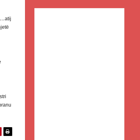
…atij
jetë
e
tri
 pranu