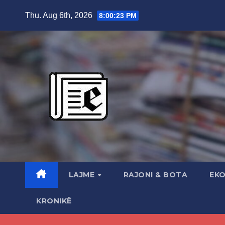
Skip
Thu. Aug 6th, 2026
8:00:25 PM
to
content
LAJME
RAJONI & BOTA
EK
KRONIKË