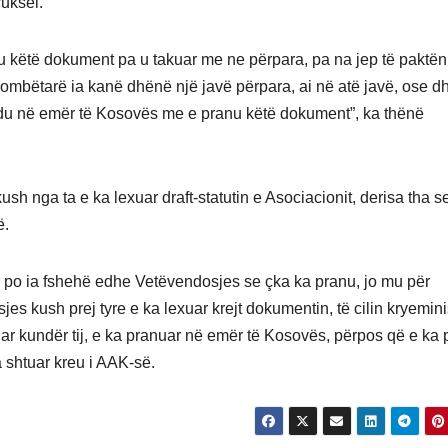
ruksel.
 këtë dokument pa u takuar me ne përpara, pa na jep të paktën
mbëtarë ia kanë dhënë një javë përpara, ai në atë javë, ose dh
o du në emër të Kosovës me e pranu këtë dokument”, ka thënë
ush nga ta e ka lexuar draft-statutin e Asociacionit, derisa tha s
ë.
 ai po ia fshehë edhe Vetëvendosjes se çka ka pranu, jo mu për
s kush prej tyre e ka lexuar krejt dokumentin, të cilin kryeminis
ar kundër tij, e ka pranuar në emër të Kosovës, përpos që e ka
 shtuar kreu i AAK-së.