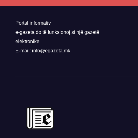
nis 
rrug
Priz
Portal informativ
e-gazeta do të funksionoj si një gazetë
elektronike
E-mail: info@egazeta.mk