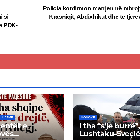
i
Policia konfirmon marrjen në mbrojt
 si
Krasniqit, Abdixhikut dhe të tjer
e PDK-
LAJME
KOSOVË
entët e
I tha “s’je burrë”,
ovës
Lushtaku-Sveçlë