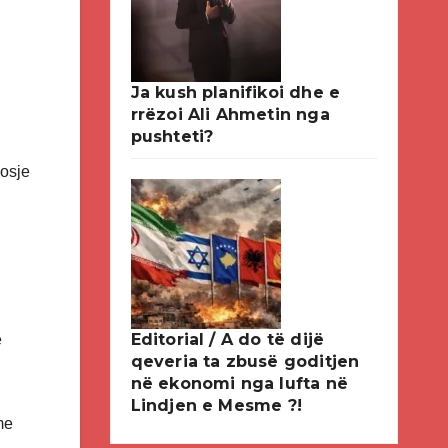
Ja kush planifikoi dhe e
rrëzoi Ali Ahmetin nga
pushteti?
dosje
Editorial / A do të dijë
ë
qeveria ta zbusë goditjen
në ekonomi nga lufta në
Lindjen e Mesme ?!
me