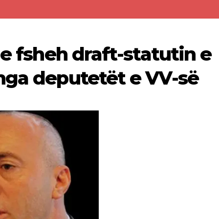
 e fsheh draft-statutin e
nga deputetët e VV-së