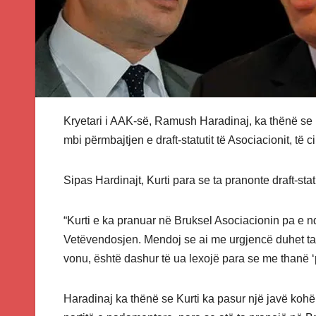
Kryetari i AAK-së, Ramush Haradinaj, ka thënë se k
mbi përmbajtjen e draft-statutit të Asociacionit, të 
Sipas Hardinajt, Kurti para se ta pranonte draft-sta
“Kurti e ka pranuar në Bruksel Asociacionin pa e 
Vetëvendosjen. Mendoj se ai me urgjencë duhet ta ft
vonu, është dashur të ua lexojë para se me thanë 
Haradinaj ka thënë se Kurti ka pasur një javë koh