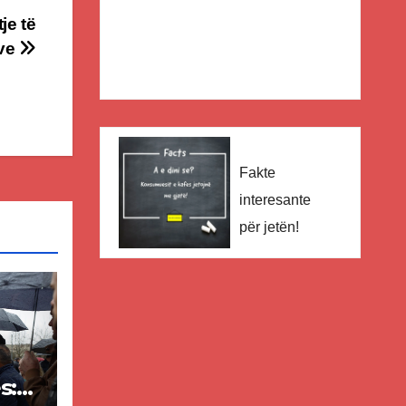
je të
ëve
Fakte
interesante
për jetën!
s: