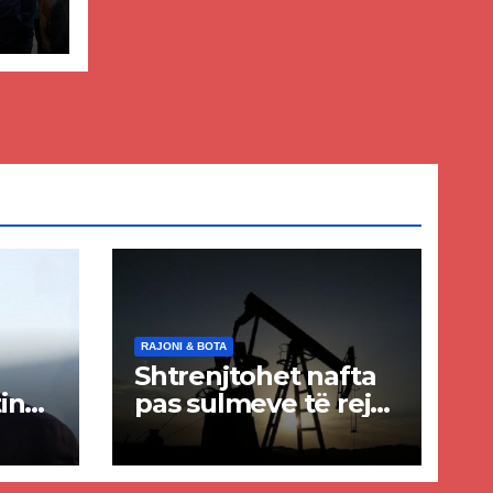
–
sh
RAJONI & BOTA
Shtrenjtohet nafta
in
pas sulmeve të reja
a
SHBA–Iran
ër