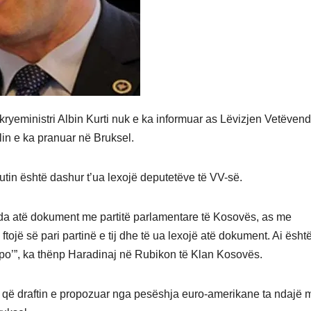
ryeministri Albin Kurti nuk e ka informuar as Lëvizjen Vetëven
cilin e ka pranuar në Bruksel.
tutin është dashur t’ua lexojë deputetëve të VV-së.
nda atë dokument me partitë parlamentare të Kosovës, as me
ojë së pari partinë e tij dhe të ua lexojë atë dokument. Ai ësht
‘po’”, ka thënp Haradinaj në Rubikon të Klan Kosovës.
ë që draftin e propozuar nga pesëshja euro-amerikane ta ndajë 