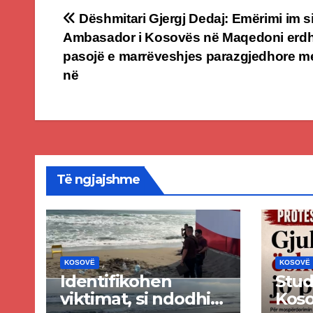
Post
Dëshmitari Gjergj Dedaj: Emërimi im s
Ambasador i Kosovës në Maqedoni erdhi
navigation
pasojë e marrëveshjes parazgjedhore m
në
Të ngjajshme
KOSOVË
KOSOVË
Identifikohen
Stud
viktimat, si ndodhi
Kos