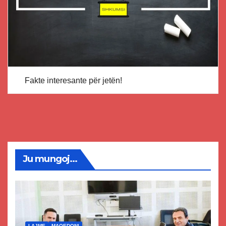
Fakte interesante për jetën!
Ju mungoj...
LAJME
MAQEDONI