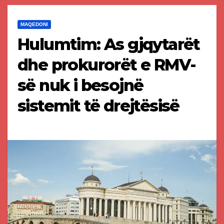
MAQEDONI
Hulumtim: As gjqytarët
dhe prokurorët e RMV-
së nuk i besojnë
sistemit të drejtësisë