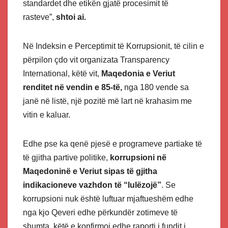
standardet dhe etikën gjatë procesimit të
rasteve”,
shtoi ai.
Në Indeksin e Perceptimit të Korrupsionit, të cilin e
përpilon çdo vit organizata Transparency
International, këtë vit,
Maqedonia e Veriut
renditet në vendin e 85-të,
nga 180 vende sa
janë në listë, një pozitë më lart në krahasim me
vitin e kaluar.
Edhe pse ka qenë pjesë e programeve partiake të
të gjitha partive politike,
korrupsioni në
Maqedoninë e Veriut sipas të gjitha
indikacioneve vazhdon të “lulëzojë”
. Se
korrupsioni nuk është luftuar mjaftueshëm edhe
nga kjo Qeveri edhe përkundër zotimeve të
shumta, këtë e konfirmoi edhe raporti i fundit i