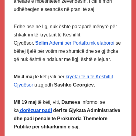
anëtarë e mbështetën zëvendësin, i cili e mori
udhëheqjen e seancës në prani të saj.
Edhe pse në ligj nuk është paraparë mënyrë për
shkakrim të kryetarit të Këshillit
Gjyqësor,
Selim
Ademi për Portalb.mk elaboroi
se
bëhej fjalë për votim me shumicë dhe se gjithçka
që nuk është e ndaluar me ligj, është e lejuar.
Më 4 maj
të këtij viti për
kryetar të ri të Këshillit
Gjyqësor
u zgjodh
Sashko Georgiev
.
Më 19 maj
të këtij viti,
Dameva
informoi se
ka
dorëzuar padi
deri te Gjykata Administrative
dhe padi penale te Prokuroria Themelore
Publike për shkarkimin e saj.