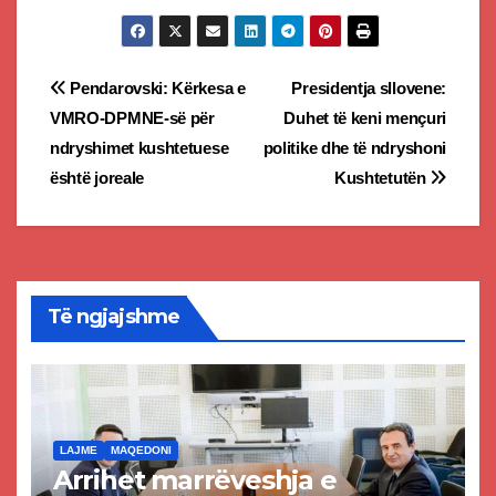
Post
Pendarovski: Kërkesa e
Presidentja sllovene:
VMRO-DPMNE-së për
Duhet të keni mençuri
navigation
ndryshimet kushtetuese
politike dhe të ndryshoni
është joreale
Kushtetutën
Të ngjajshme
LAJME
MAQEDONI
Arrihet marrëveshja e