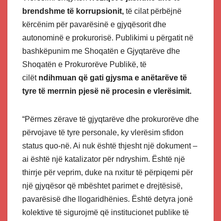
brendshme të korrupsionit,
të cilat përbëjnë
kërcënim për pavarësinë e gjyqësorit dhe
autonominë e prokurorisë. Publikimi u përgatit në
bashkëpunim me Shoqatën e Gjyqtarëve dhe
Shoqatën e Prokurorëve Publikë, të
cilët
ndihmuan që gati gjysma e anëtarëve të
tyre të merrnin pjesë në procesin e vlerësimit.
“Përmes zërave të gjyqtarëve dhe prokurorëve dhe
përvojave të tyre personale, ky vlerësim sfidon
status quo-në. Ai nuk është thjesht një dokument –
ai është një katalizator për ndryshim. Është një
thirrje për veprim, duke na nxitur të përpiqemi për
një gjyqësor që mbështet parimet e drejtësisë,
pavarësisë dhe llogaridhënies. Është detyra jonë
kolektive të sigurojmë që institucionet publike të