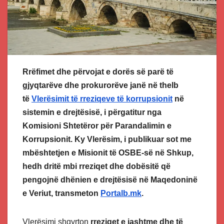
Rrëfimet dhe përvojat e dorës së parë të
gjyqtarëve dhe prokurorëve janë në thelb
të
Vlerësimit të rreziqeve të korrupsionit
në
sistemin e drejtësisë, i përgatitur nga
Komisioni Shtetëror për Parandalimin e
Korrupsionit. Ky Vlerësim, i publikuar sot me
mbështetjen e Misionit të OSBE-së në Shkup,
hedh dritë mbi rreziqet dhe dobësitë që
pengojnë dhënien e drejtësisë në Maqedoninë
e Veriut, transmeton
Portalb.mk
.
Vlerësimi shqyrton
rreziqet e jashtme dhe të