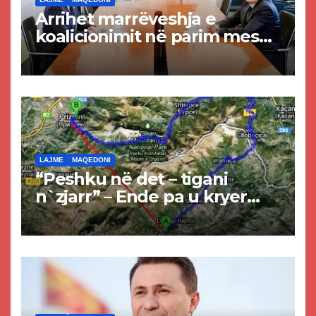
Arrihet marrëveshja e
koalicionimit në parim mes
Kurtit dhe Abdixhikut
LAJME
MAQEDONI
“Peshku në det – tigani
n`zjarr” – Ende pa u kryer
projekti i tunelit, komuna e
Tetovës nis punimet për
rrugën Tetovë – Prizren