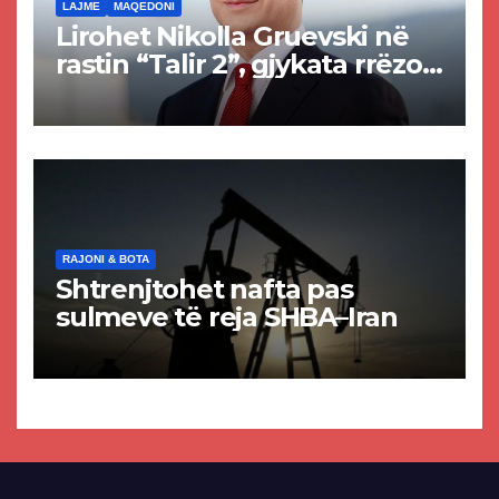
LAJME
MAQEDONI
Lirohet Nikolla Gruevski në
rastin “Talir 2”, gjykata rrëzon
akuzat për ndërtimin e
paligjshëm të selisë së
VMRO-DPMNE-së
RAJONI & BOTA
Shtrenjtohet nafta pas
sulmeve të reja SHBA–Iran