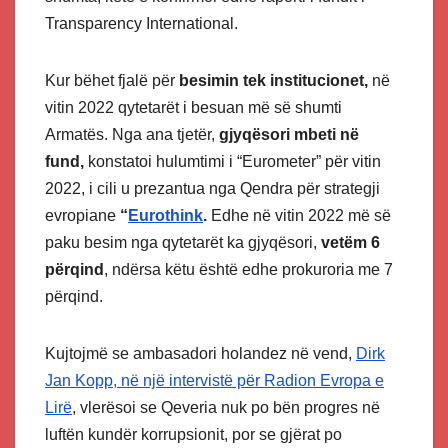
Transparency International.
Kur bëhet fjalë për
besimin tek institucionet,
në
vitin 2022 qytetarët i besuan më së shumti
Armatës. Nga ana tjetër,
gjyqësori mbeti në
fund,
konstatoi hulumtimi i “Eurometer” për vitin
2022, i cili u prezantua nga Qendra për strategji
evropiane
“
Eurothink
.
Edhe në vitin 2022 më së
paku besim nga qytetarët ka gjyqësori,
vetëm 6
përqind
, ndërsa këtu është edhe prokuroria me 7
përqind.
Kujtojmë se ambasadori holandez në vend,
Dirk
Jan Kopp, në një intervistë për Radion Evropa e
Lirë
, vlerësoi se Qeveria nuk po bën progres në
luftën kundër korrupsionit, por se gjërat po