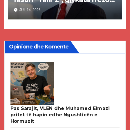
akuzat për ndërtimin e
JUL 14, 2026
paligjshëm të selisë së VMRO-
DPMNE-së
Opinione dhe Komente
Pas Sarajit, VLEN dhe Muhamed Elmazi
pritet të hapin edhe Ngushticën e
Hormuzit