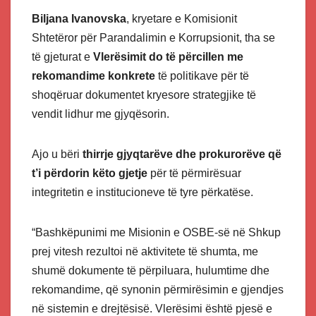
Biljana Ivanovska
, kryetare e Komisionit
Shtetëror për Parandalimin e Korrupsionit, tha se
të gjeturat e
Vlerësimit do të përcillen me
rekomandime konkrete
të politikave për të
shoqëruar dokumentet kryesore strategjike të
vendit lidhur me gjyqësorin.
Ajo u bëri
thirrje gjyqtarëve dhe prokurorëve që
t’i përdorin këto gjetje
për të përmirësuar
integritetin e institucioneve të tyre përkatëse.
“Bashkëpunimi me Misionin e OSBE-së në Shkup
prej vitesh rezultoi në aktivitete të shumta, me
shumë dokumente të përpiluara, hulumtime dhe
rekomandime, që synonin përmirësimin e gjendjes
në sistemin e drejtësisë. Vlerësimi është pjesë e