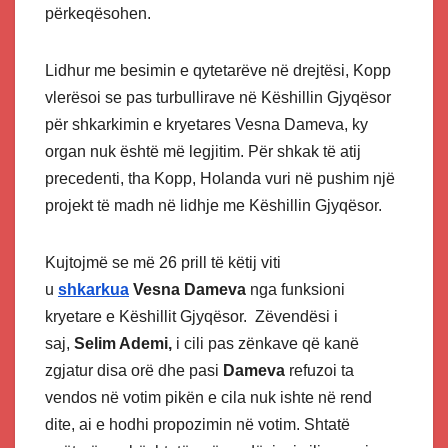
përkeqësohen.
Lidhur me besimin e qytetarëve në drejtësi, Kopp
vlerësoi se pas turbullirave në Këshillin Gjyqësor
për shkarkimin e kryetares Vesna Dameva, ky
organ nuk është më legjitim. Për shkak të atij
precedenti, tha Kopp, Holanda vuri në pushim një
projekt të madh në lidhje me Këshillin Gjyqësor.
Kujtojmë se më 26 prill të këtij viti
u
shkarkua
Vesna Dameva
nga funksioni
kryetare e Këshillit Gjyqësor.
Zëvendësi i
saj,
Selim Ademi,
i cili pas zënkave që kanë
zgjatur disa orë dhe pasi
Dameva
refuzoi ta
vendos në votim pikën e cila nuk ishte në rend
dite, ai e hodhi propozimin në votim. Shtatë