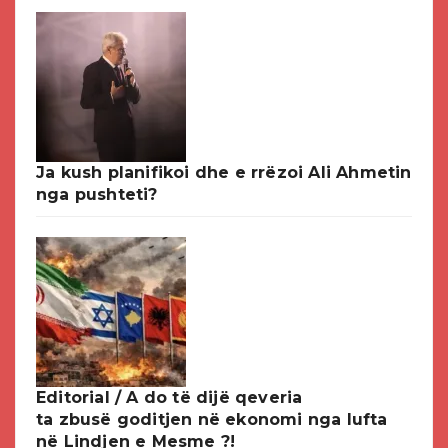
Ja kush planifikoi dhe e rrëzoi Ali Ahmetin
nga pushteti?
Editorial / A do të dijë qeveria
ta zbusë goditjen në ekonomi nga lufta
në Lindjen e Mesme ?!