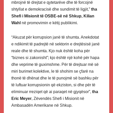
mbrojnë të drejtat e qytetarëve dhe të forcojnë
shtyllat e demokracisë dhe sundimit të ligjit,”
tha
Shefi i Misionit të OSBE-së në Shkup, Kilian
Wahl
në promovimin e këtij publikimi.
“Akuzat për korrupsion janë të shumta. Anekdotat
e ndikimit të padrejtë në sektorin e drejtësisë janë
reale dhe të shumta. Kjo nuk është koha për
“biznes si zakonisht”; kjo është një kohë për hapa
dhe veprime të guximshme. Për të drejtuar më së
miri burimet kolektive, le të shohim se çfarë na
thonë të dhënat dhe le të punojmë së bashku për
të luftuar korrupsionin që ekziston, si dhe për të
eliminuar rreziqet që ai paraqet në gjyqësor”,
tha
Eric Meyer
, Zëvendës Shefi i Misionit në
Ambasadën Amerikane në Shkup.