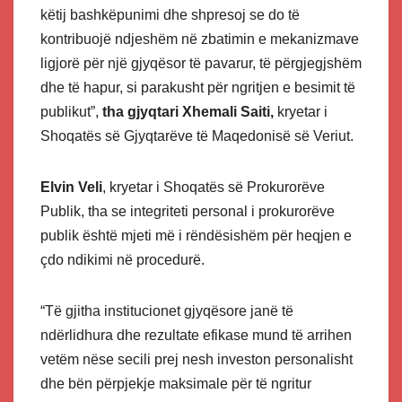
këtij bashkëpunimi dhe shpresoj se do të
kontribuojë ndjeshëm në zbatimin e mekanizmave
ligjorë për një gjyqësor të pavarur, të përgjegjshëm
dhe të hapur, si parakusht për ngritjen e besimit të
publikut”,
tha gjyqtari Xhemali Saiti,
kryetar i
Shoqatës së Gjyqtarëve të Maqedonisë së Veriut.
Elvin Veli
, kryetar i Shoqatës së Prokurorëve
Publik, tha se integriteti personal i prokurorëve
publik është mjeti më i rëndësishëm për heqjen e
çdo ndikimi në procedurë.
“Të gjitha institucionet gjyqësore janë të
ndërlidhura dhe rezultate efikase mund të arrihen
vetëm nëse secili prej nesh investon personalisht
dhe bën përpjekje maksimale për të ngritur