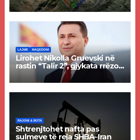
projekti i tunelit, komuna e
Tetovës nis punimet për
rrugën Tetovë – Prizren
LAJME
MAQEDONI
Lirohet Nikolla Gruevski në
rastin “Talir 2”, gjykata rrëzon
akuzat për ndërtimin e
paligjshëm të selisë së
VMRO-DPMNE-së
RAJONI & BOTA
Shtrenjtohet nafta pas
sulmeve të reja SHBA–Iran