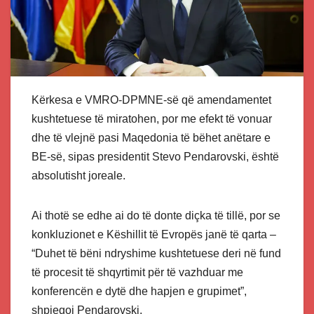
Kërkesa e VMRO-DPMNE-së që amendamentet
kushtetuese të miratohen, por me efekt të vonuar
dhe të vlejnë pasi Maqedonia të bëhet anëtare e
BE-së, sipas presidentit Stevo Pendarovski, është
absolutisht joreale.
Ai thotë se edhe ai do të donte diçka të tillë, por se
konkluzionet e Këshillit të Evropës janë të qarta –
“Duhet të bëni ndryshime kushtetuese deri në fund
të procesit të shqyrtimit për të vazhduar me
konferencën e dytë dhe hapjen e grupimet”,
shpjegoi Pendarovski.