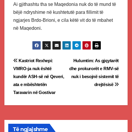
Ai gjithashtu tha se Maqedonia nuk do të mund të
bëjë ndryshime në kushtetutë para fillimit të
ngjarjes Brdo-Brioni, e cila këtë vit do të mbahet
në Maqedoni.
Post
Kastriot Rexhepi:
Hulumtim: As gjqytarët
VMRO-ja nuk është
dhe prokurorët e RMV-së
navigation
kundër ASH-së në Qeveri,
nuk i besojnë sistemit të
ata e mbështetën
drejtësisë
Taravarin në Gostivar
Të ngjajshme