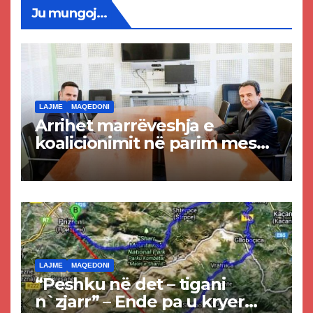
Ju mungoj...
LAJME
MAQEDONI
Arrihet marrëveshja e
koalicionimit në parim mes
Kurtit dhe Abdixhikut
LAJME
MAQEDONI
“Peshku në det – tigani
n`zjarr” – Ende pa u kryer