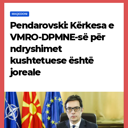
MAQEDONI
Pendarovski: Kërkesa e
VMRO-DPMNE-së për
ndryshimet
kushtetuese është
joreale