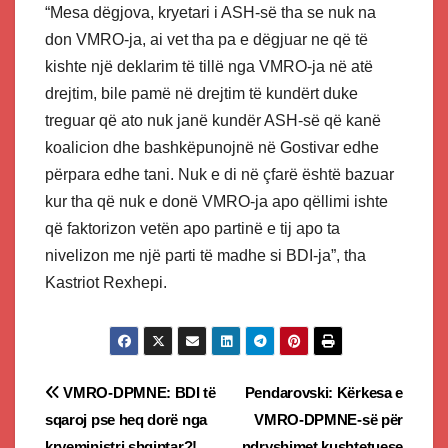
“Mesa dëgjova, kryetari i ASH-së tha se nuk na
don VMRO-ja, ai vet tha pa e dëgjuar ne që të
kishte një deklarim të tillë nga VMRO-ja në atë
drejtim, bile pamë në drejtim të kundërt duke
treguar që ato nuk janë kundër ASH-së që kanë
koalicion dhe bashkëpunojnë në Gostivar edhe
përpara edhe tani. Nuk e di në çfarë është bazuar
kur tha që nuk e donë VMRO-ja apo qëllimi ishte
që faktorizon vetën apo partinë e tij apo ta
nivelizon me një parti të madhe si BDI-ja”, tha
Kastriot Rexhepi.
Post
VMRO-DPMNE: BDI të
Pendarovski: Kërkesa e
sqaroj pse heq dorë nga
VMRO-DPMNE-së për
navigation
kryeministri shqiptar?!
ndryshimet kushtetuese