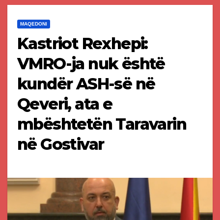
MAQEDONI
Kastriot Rexhepi:
VMRO-ja nuk është
kundër ASH-së në
Qeveri, ata e
mbështetën Taravarin
në Gostivar