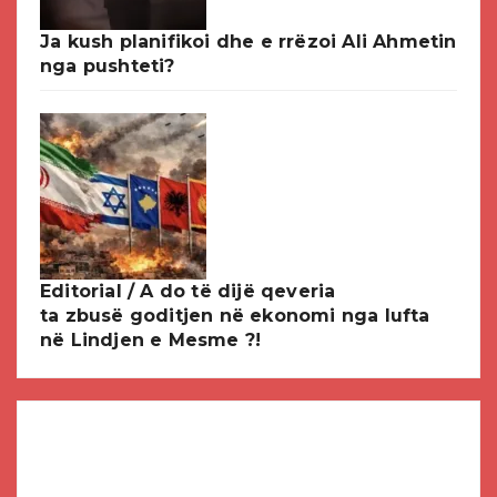
Ja kush planifikoi dhe e rrëzoi Ali Ahmetin
nga pushteti?
Editorial / A do të dijë qeveria
ta zbusë goditjen në ekonomi nga lufta
në Lindjen e Mesme ?!