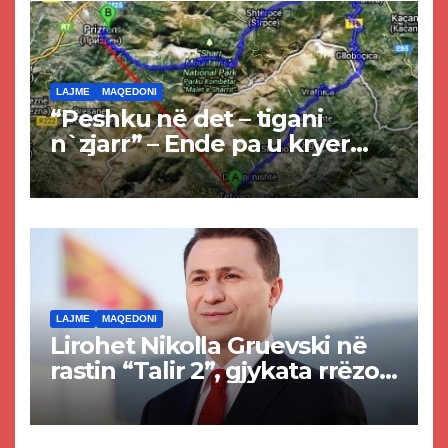
LAJME
MAQEDONI
“Peshku në det – tigani
n`zjarr” – Ende pa u kryer
projekti i tunelit, komuna e
Tetovës nis punimet për
rrugën Tetovë – Prizren
LAJME
MAQEDONI
Lirohet Nikolla Gruevski në
rastin “Talir 2”, gjykata rrëzon
akuzat për ndërtimin e
paligjshëm të selisë së
VMRO-DPMNE-së