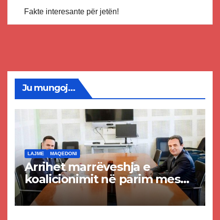
Fakte interesante për jetën!
Ju mungoj...
LAJME
MAQEDONI
Arrihet marrëveshja e
koalicionimit në parim mes
Kurtit dhe Abdixhikut