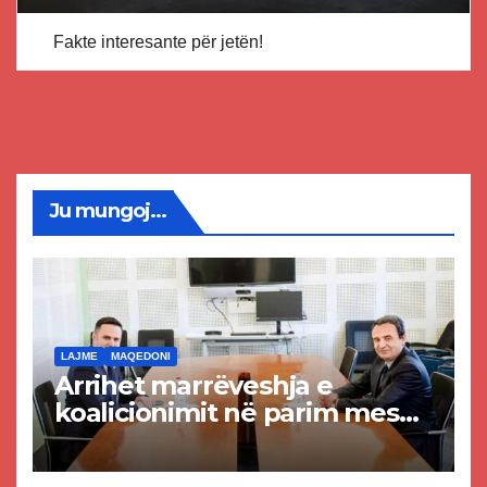
Fakte interesante për jetën!
Ju mungoj...
LAJME
MAQEDONI
Arrihet marrëveshja e
koalicionimit në parim mes
Kurtit dhe Abdixhikut