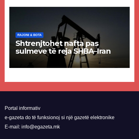
VMRO-DPMNE-së
RAJONI & BOTA
Shtrenjtohet nafta pas
sulmeve të reja SHBA–Iran
Portal informativ
e-gazeta do të funksionoj si një gazetë elektronike
E-mail: info@egazeta.mk