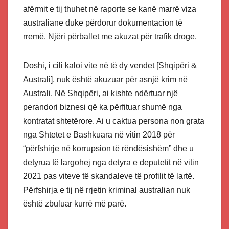
afërmit e tij thuhet në raporte se kanë marrë viza
australiane duke përdorur dokumentacion të
rremë. Njëri përballet me akuzat për trafik droge.
Doshi, i cili kaloi vite në të dy vendet [Shqipëri &
Australi], nuk është akuzuar për asnjë krim në
Australi. Në Shqipëri, ai kishte ndërtuar një
perandori biznesi që ka përfituar shumë nga
kontratat shtetërore. Ai u caktua persona non grata
nga Shtetet e Bashkuara në vitin 2018 për
“përfshirje në korrupsion të rëndësishëm” dhe u
detyrua të largohej nga detyra e deputetit në vitin
2021 pas viteve të skandaleve të profilit të lartë.
Përfshirja e tij në rrjetin kriminal australian nuk
është zbuluar kurrë më parë.