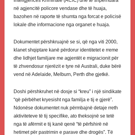
Inteligjencës Kriminale (ACIC) dhe të shpërndara
në agjencitë policore vendase dhe të huaja,
bazohen në raporte të shumta nga forcat e policisë
lokale dhe informacione nga organet e huaja.
Dokumentet përshkruajnë se si, që nga viti 2000,
klanet shqiptare kanë përdorur identitetet e rreme
dhe lidhjet familjare me agjentët e migracionit për
të zhvendosur njerëzit e tyre në Australi, duke bërë
vend në Adelaide, Melburn, Perth dhe gjetkë.
Doshi përshkruhet në dosje si “kreu” i një sindikate
“që përbëhet kryesisht nga familja e tij e gjerë”.
Ndonëse dokumentet nuk përmbajnë detaje rreth
aktiviteteve të tij specifike, ato theksojnë se tetë
nga të afërmit e tij kanë qenë “të përfshirë në
hetimet për pastrimin e parave dhe drogës”. Të