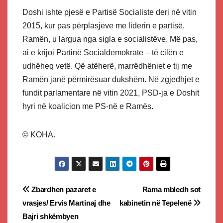
Doshi ishte pjesë e Partisë Socialiste deri në vitin
2015, kur pas përplasjeve me liderin e partisë,
Ramën, u largua nga sigla e socialistëve. Më pas,
ai e krijoi Partinë Socialdemokrate – të cilën e
udhëheq vetë. Që atëherë, marrëdhëniet e tij me
Ramën janë përmirësuar dukshëm. Në zgjedhjet e
fundit parlamentare në vitin 2021, PSD-ja e Doshit
hyri në koalicion me PS-në e Ramës.
© KOHA.
Post
Zbardhen pazaret e
Rama mbledh sot
vrasjes/ Ervis Martinaj dhe
kabinetin në Tepelenë
navigation
Bajri shkëmbyen