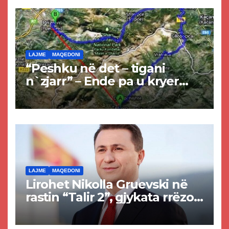
LAJME
MAQEDONI
“Peshku në det – tigani
n`zjarr” – Ende pa u kryer
projekti i tunelit, komuna e
Tetovës nis punimet për
rrugën Tetovë – Prizren
LAJME
MAQEDONI
Lirohet Nikolla Gruevski në
rastin “Talir 2”, gjykata rrëzon
akuzat për ndërtimin e
paligjshëm të selisë së