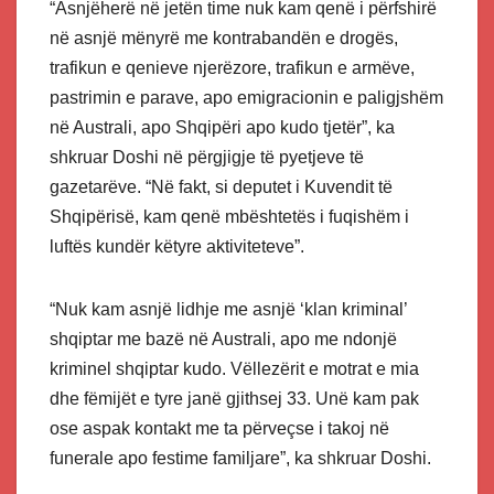
“Asnjëherë në jetën time nuk kam qenë i përfshirë
në asnjë mënyrë me kontrabandën e drogës,
trafikun e qenieve njerëzore, trafikun e armëve,
pastrimin e parave, apo emigracionin e paligjshëm
në Australi, apo Shqipëri apo kudo tjetër”, ka
shkruar Doshi në përgjigje të pyetjeve të
gazetarëve. “Në fakt, si deputet i Kuvendit të
Shqipërisë, kam qenë mbështetës i fuqishëm i
luftës kundër këtyre aktiviteteve”.
“Nuk kam asnjë lidhje me asnjë ‘klan kriminal’
shqiptar me bazë në Australi, apo me ndonjë
kriminel shqiptar kudo. Vëllezërit e motrat e mia
dhe fëmijët e tyre janë gjithsej 33. Unë kam pak
ose aspak kontakt me ta përveçse i takoj në
funerale apo festime familjare”, ka shkruar Doshi.