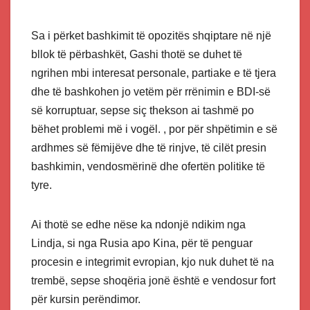
Sa i përket bashkimit të opozitës shqiptare në një
bllok të përbashkët, Gashi thotë se duhet të
ngrihen mbi interesat personale, partiake e të tjera
dhe të bashkohen jo vetëm për rrënimin e BDI-së
së korruptuar, sepse siç thekson ai tashmë po
bëhet problemi më i vogël. , por për shpëtimin e së
ardhmes së fëmijëve dhe të rinjve, të cilët presin
bashkimin, vendosmërinë dhe ofertën politike të
tyre.
Ai thotë se edhe nëse ka ndonjë ndikim nga
Lindja, si nga Rusia apo Kina, për të penguar
procesin e integrimit evropian, kjo nuk duhet të na
trembë, sepse shoqëria jonë është e vendosur fort
për kursin perëndimor.