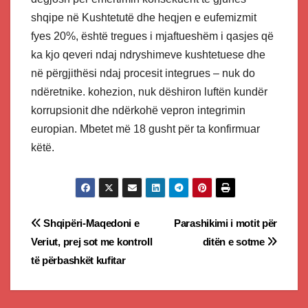
shqipe në Kushtetutë dhe heqjen e eufemizmit
fyes 20%, është tregues i mjaftueshëm i qasjes që
ka kjo qeveri ndaj ndryshimeve kushtetuese dhe
në përgjithësi ndaj procesit integrues – nuk do
ndëretnike. kohezion, nuk dëshiron luftën kundër
korrupsionit dhe ndërkohë vepron integrimin
europian. Mbetet më 18 gusht për ta konfirmuar
këtë.
Post
Shqipëri-Maqedoni e
Parashikimi i motit për
Veriut, prej sot me kontroll
ditën e sotme
navigation
të përbashkët kufitar