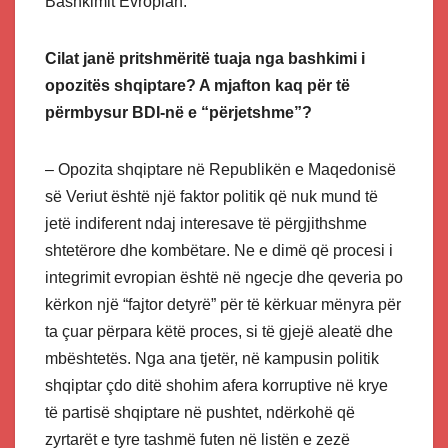
Bashkimit Evropian.
Cilat janë pritshmëritë tuaja nga bashkimi i
opozitës shqiptare? A mjafton kaq për të
përmbysur BDI-në e “përjetshme”?
– Opozita shqiptare në Republikën e Maqedonisë
së Veriut është një faktor politik që nuk mund të
jetë indiferent ndaj interesave të përgjithshme
shtetërore dhe kombëtare. Ne e dimë që procesi i
integrimit evropian është në ngecje dhe qeveria po
kërkon një “fajtor detyrë” për të kërkuar mënyra për
ta çuar përpara këtë proces, si të gjejë aleatë dhe
mbështetës. Nga ana tjetër, në kampusin politik
shqiptar çdo ditë shohim afera korruptive në krye
të partisë shqiptare në pushtet, ndërkohë që
zyrtarët e tyre tashmë futen në listën e zezë