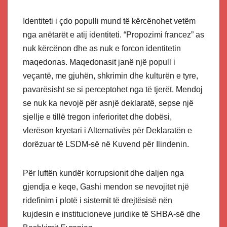
Identiteti i çdo populli mund të kërcënohet vetëm
nga anëtarët e atij identiteti. “Propozimi francez” as
nuk kërcënon dhe as nuk e forcon identitetin
maqedonas. Maqedonasit janë një popull i
veçantë, me gjuhën, shkrimin dhe kulturën e tyre,
pavarësisht se si perceptohet nga të tjerët. Mendoj
se nuk ka nevojë për asnjë deklaratë, sepse një
sjellje e tillë tregon inferioritet dhe dobësi,
vlerëson kryetari i Alternativës për Deklaratën e
dorëzuar të LSDM-së në Kuvend për Ilindenin.
Për luftën kundër korrupsionit dhe daljen nga
gjendja e keqe, Gashi mendon se nevojitet një
ridefinim i plotë i sistemit të drejtësisë nën
kujdesin e institucioneve juridike të SHBA-së dhe