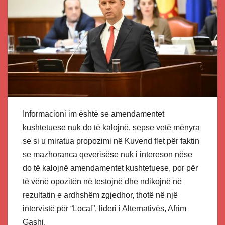
Informacioni im është se amendamentet
kushtetuese nuk do të kalojnë, sepse vetë mënyra
se si u miratua propozimi në Kuvend flet për faktin
se mazhoranca qeverisëse nuk i intereson nëse
do të kalojnë amendamentet kushtetuese, por për
të vënë opozitën në testojnë dhe ndikojnë në
rezultatin e ardhshëm zgjedhor, thotë në një
intervistë për “Local”, lideri i Alternativës, Afrim
Gashi.