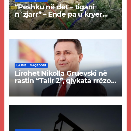
“Peshku në det – tigani
n`zjarr” – Ende pa u kryer
projekti i tunelit, komuna e
Tetovës nis punimet për
rrugën Tetovë – Prizren
LAJME
MAQEDONI
Lirohet Nikolla Gruevski në
rastin “Talir 2”, gjykata rrëzon
akuzat për ndërtimin e
paligjshëm të selisë së
VMRO-DPMNE-së