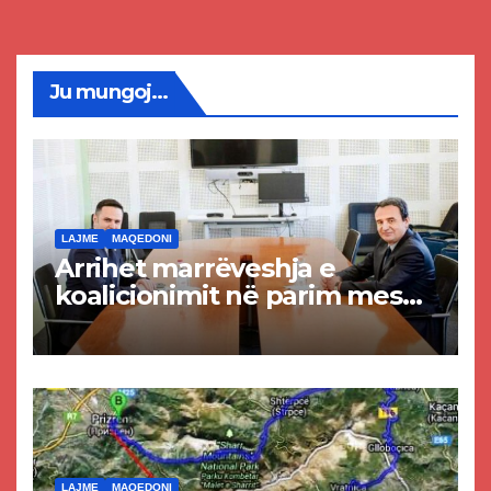
Ju mungoj...
LAJME
MAQEDONI
Arrihet marrëveshja e
koalicionimit në parim mes
Kurtit dhe Abdixhikut
LAJME
MAQEDONI