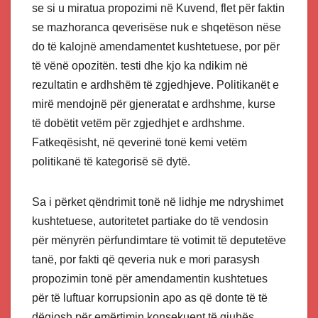
se si u miratua propozimi në Kuvend, flet për faktin
se mazhoranca qeverisëse nuk e shqetëson nëse
do të kalojnë amendamentet kushtetuese, por për
të vënë opozitën. testi dhe kjo ka ndikim në
rezultatin e ardhshëm të zgjedhjeve. Politikanët e
mirë mendojnë për gjeneratat e ardhshme, kurse
të dobëtit vetëm për zgjedhjet e ardhshme.
Fatkeqësisht, në qeverinë tonë kemi vetëm
politikanë të kategorisë së dytë.
Sa i përket qëndrimit tonë në lidhje me ndryshimet
kushtetuese, autoritetet partiake do të vendosin
për mënyrën përfundimtare të votimit të deputetëve
tanë, por fakti që qeveria nuk e mori parasysh
propozimin tonë për amendamentin kushtetues
për të luftuar korrupsionin apo as që donte të të
dëgjosh për emërtimin konsekuent të gjuhës