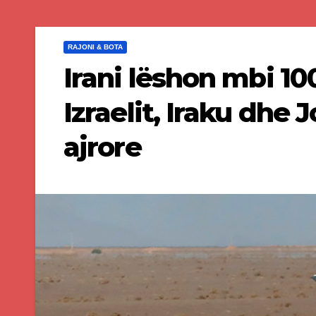
RAJONI & BOTA
Irani lëshon mbi 10
Izraelit, Iraku dhe
ajrore