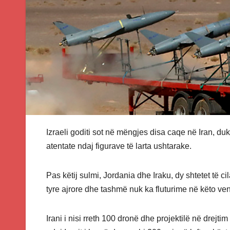
Izraeli goditi sot në mëngjes disa caqe në Iran, d
atentate ndaj figurave të larta ushtarake.
Pas këtij sulmi, Jordania dhe Iraku, dy shtetet të c
tyre ajrore dhe tashmë nuk ka fluturime në këto ve
Irani i nisi rreth 100 dronë dhe projektilë në drejti