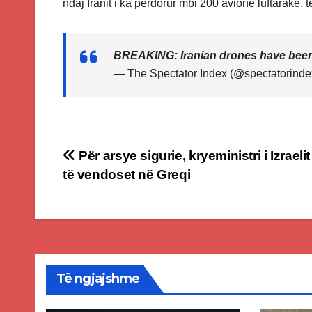
ndaj Iranit i ka përdorur mbi 200 avionë luftarakë,
BREAKING: Iranian drones have been s
— The Spectator Index (@spectatorind
Post
Për arsye sigurie, kryeministri i Izrael
të vendoset në Greqi
navigation
Të ngjajshme