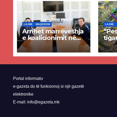
LAJME
MAQEDONI
LAJME
Arrihet marrëveshja
“Pes
e koalicionimit në
tiga
parim mes Kurtit
Ende
dhe Abdixhikut
proje
kom
nis 
rrug
Priz
Portal informativ
e-gazeta do të funksionoj si një gazetë
elektronike
E-mail: info@egazeta.mk