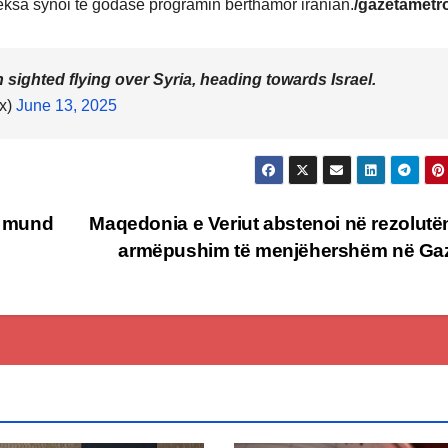
 teksa synoi të godasë programin bërthamor iranian.
/gazetametr
ighted flying over Syria, heading towards Israel.
ex)
June 13, 2025
it mund
Maqedonia e Veriut abstenoi në rezolutë
armëpushim të menjëhershëm në G