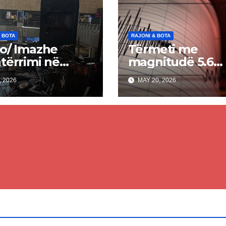
 BOTA
RAJONI & BOTA
o/ Imazhe
Tërmeti me
tërrimi në
magnitudë 5.6
portin e
shkallë godet
, 2026
MAY 20, 2026
jtit pas sulmit
Turqinë
ian, një i vdekur
 shumë të
osur