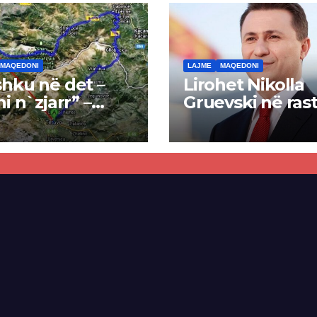
MAQEDONI
LAJME
MAQEDONI
hku në det –
Lirohet Nikolla
ni n`zjarr” –
Gruevski në rast
 pa u kryer
“Talir 2”, gjykat
kti i tunelit,
rrëzon akuzat p
una e Tetovës
ndërtimin e
punimet për
paligjshëm të se
ën Tetovë –
së VMRO-DPMN
ren