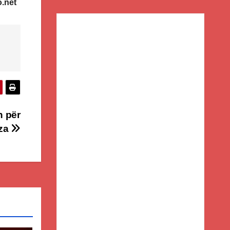
o.net
n për
aza