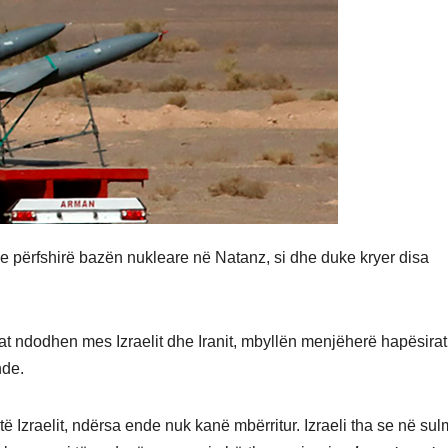
uke përfshirë bazën nukleare në Natanz, si dhe duke kryer disa
ilat ndodhen mes Izraelit dhe Iranit, mbyllën menjëherë hapësirat
nde.
m të Izraelit, ndërsa ende nuk kanë mbërritur. Izraeli tha se në sul