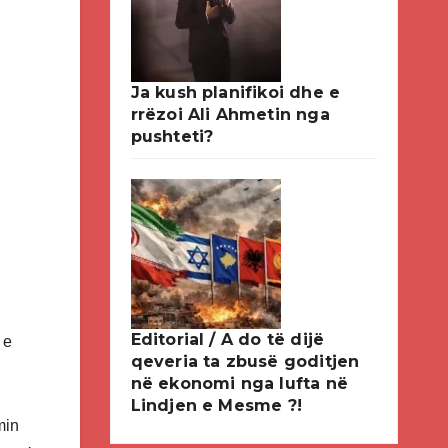
Ja kush planifikoi dhe e
rrëzoi Ali Ahmetin nga
pushteti?
Editorial / A do të dijë
 e
qeveria ta zbusë goditjen
në ekonomi nga lufta në
Lindjen e Mesme ?!
min