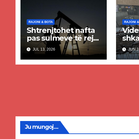
RAJONI & BOTA
RAJONI &
Shtrenjtohet nafta
Vide
pas sulmeve të reja
shka
SHBA–Iran
aero
JUL 13, 2026
JUN 3
Kuva
iran
dhe
plag
Ju mungoj...