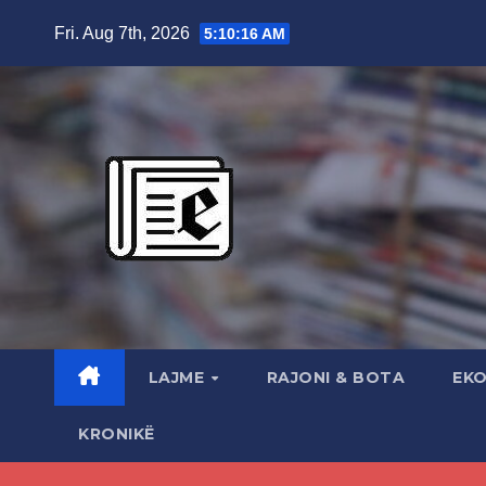
Skip
Fri. Aug 7th, 2026
5:10:17 AM
to
content
LAJME
RAJONI & BOTA
EK
KRONIKË