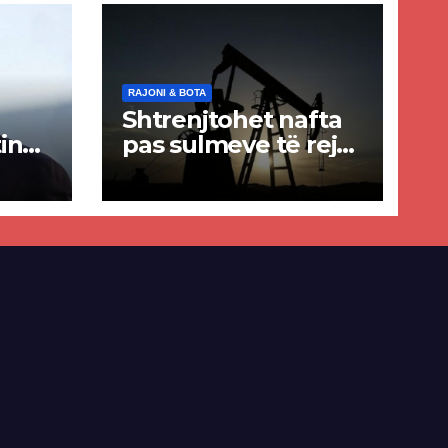
RAJONI & BOTA
Shtrenjtohet nafta
in
pas sulmeve të reja
a
SHBA–Iran
ër
lisë
E-së