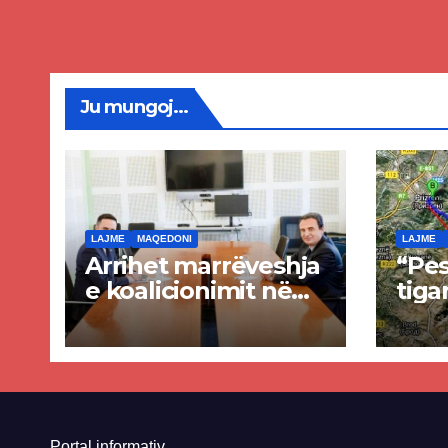
Ju mungoj...
LAJME
MAQEDONI
LAJME
Arrihet marrëveshja
“Pes
e koalicionimit në
tiga
parim mes Kurtit
Ende
dhe Abdixhikut
proje
kom
nis 
rrug
Priz
Portal informativ