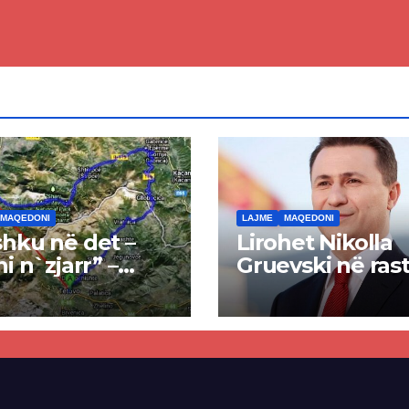
MAQEDONI
LAJME
MAQEDONI
hku në det –
Lirohet Nikolla
ni n`zjarr” –
Gruevski në rast
 pa u kryer
“Talir 2”, gjykat
kti i tunelit,
rrëzon akuzat p
una e Tetovës
ndërtimin e
punimet për
paligjshëm të se
ën Tetovë –
së VMRO-DPMN
ren