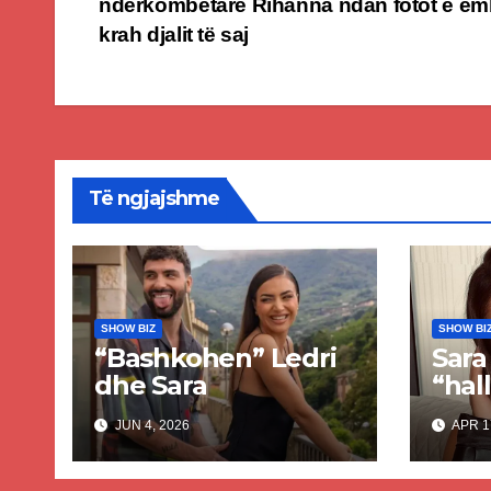
ndërkombëtare Rihanna ndan fotot e ëm
navigation
krah djalit të saj
Të ngjajshme
SHOW BIZ
SHOW BI
“Bashkohen” Ledri
Sara
dhe Sara
“hall
verë
JUN 4, 2026
APR 1