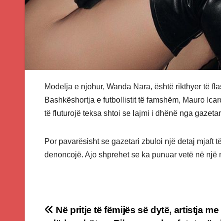
Modelja e njohur, Wanda Nara, është rikthyer të fl
Bashkëshortja e futbollistit të famshëm, Mauro Icar
të fluturojë teksa shtoi se lajmi i dhënë nga gazetar
Por pavarësisht se gazetari zbuloi një detaj mjaft
denoncojë. Ajo shprehet se ka punuar vetë në një mj
Post
Në pritje të fëmijës së dytë, artistja m