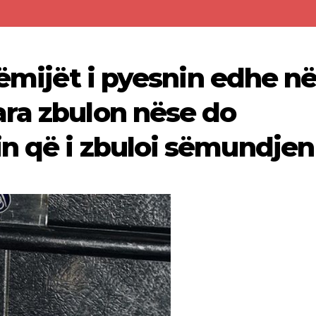
fëmijët i pyesnin edhe n
ra zbulon nëse do
n që i zbuloi sëmundjen