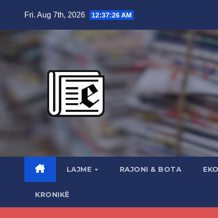
Skip
Fri. Aug 7th, 2026
12:37:27 AM
to
content
LAJME
RAJONI & BOTA
EK
KRONIKË