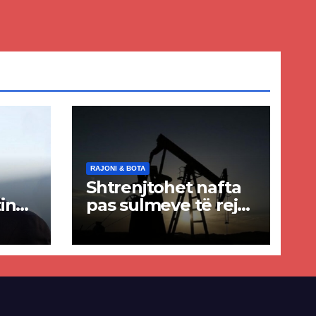
RAJONI & BOTA
Shtrenjtohet nafta
in
pas sulmeve të reja
a
SHBA–Iran
ër
lisë
E-së