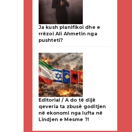
Ja kush planifikoi dhe e
rrëzoi Ali Ahmetin nga
pushteti?
Editorial / A do të dijë
qeveria ta zbusë goditjen
në ekonomi nga lufta në
Lindjen e Mesme ?!