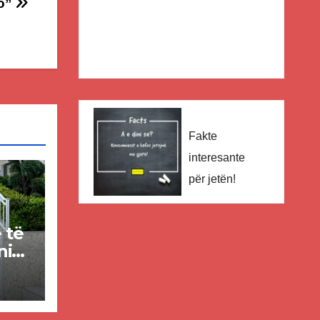
jo”
Fakte
interesante
për jetën!
e të
nin