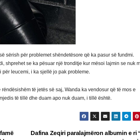
asë sërish për problemet shëndetësore që ka pasur së fundmi.
di, shprehet se ka pësuar një tronditje kur mësoi lajmin se nuk
i për leucemi, i ka sjellë jo pak probleme.
 të rëndësishëm të jetës së saj, Wanda ka vendosur që të mos e
edis të tillë dhe duam apo nuk duam, i tillë është.
e famë
Dafina Zeqiri paralajmëron albumin e ri