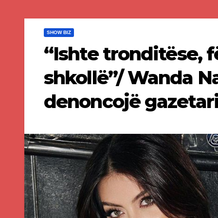
SHOW BIZ
“Ishte tronditëse, 
shkollë”/ Wanda Na
denoncojë gazetari