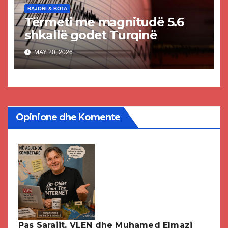
RAJONI & BOTA
Tërmeti me magnitudë 5.6
shkallë godet Turqinë
MAY 20, 2026
Opinione dhe Komente
Pas Sarajit, VLEN dhe Muhamed Elmazi