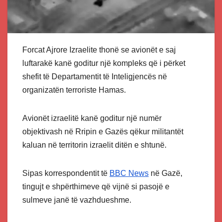
Forcat Ajrore Izraelite thonë se avionët e saj
luftarakë kanë goditur një kompleks që i përket
shefit të Departamentit të Inteligjencës në
organizatën terroriste Hamas.
Avionët izraelitë kanë goditur një numër
objektivash në Rripin e Gazës qëkur militantët
kaluan në territorin izraelit ditën e shtunë.
Sipas korrespondentit të
BBC News
në Gazë,
tingujt e shpërthimeve që vijnë si pasojë e
sulmeve janë të vazhdueshme.