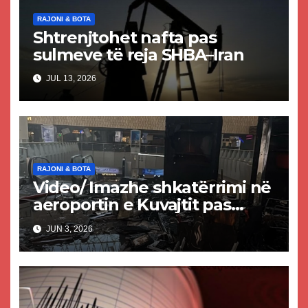
RAJONI & BOTA
Shtrenjtohet nafta pas
sulmeve të reja SHBA–Iran
JUL 13, 2026
RAJONI & BOTA
Video/ Imazhe shkatërrimi në
aeroportin e Kuvajtit pas
sulmit iranian, një i vdekur
JUN 3, 2026
dhe shumë të plagosur