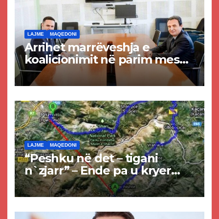
LAJME
MAQEDONI
Arrihet marrëveshja e
koalicionimit në parim mes
Kurtit dhe Abdixhikut
LAJME
MAQEDONI
“Peshku në det – tigani
n`zjarr” – Ende pa u kryer
projekti i tunelit, komuna e
Tetovës nis punimet për
rrugën Tetovë – Prizren