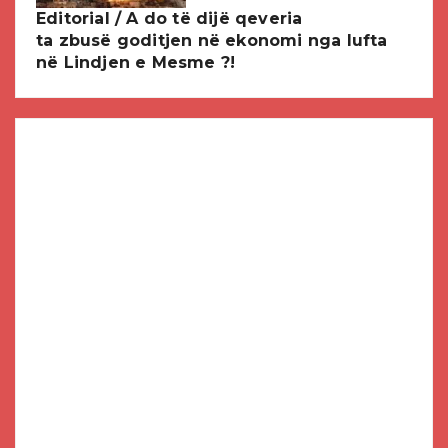
Editorial / A do të dijë qeveria
ta zbusë goditjen në ekonomi nga lufta
në Lindjen e Mesme ?!