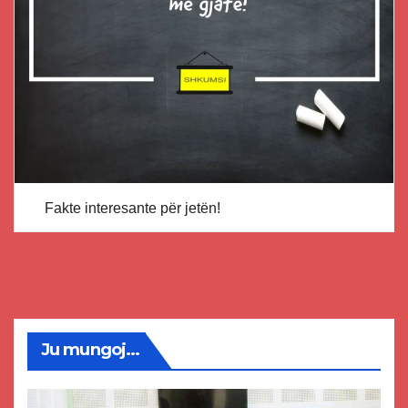
Fakte interesante për jetën!
Ju mungoj...