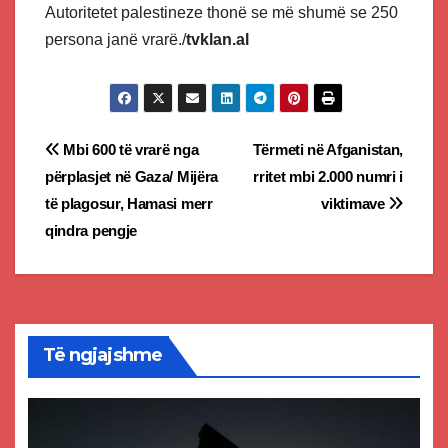
Autoritetet palestineze thonë se më shumë se 250
persona janë vrarë./
tvklan.al
Post
Mbi 600 të vrarë nga
Tërmeti në Afganistan,
përplasjet në Gaza/ Mijëra
rritet mbi 2.000 numri i
navigation
të plagosur, Hamasi merr
viktimave
qindra pengje
Të ngjajshme