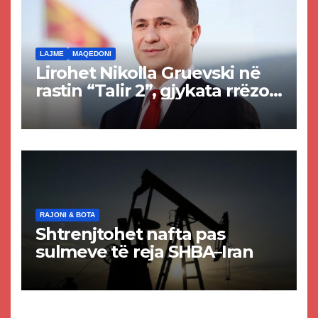
LAJME
MAQEDONI
Lirohet Nikolla Gruevski në
rastin “Talir 2”, gjykata rrëzon
akuzat për ndërtimin e
paligjshëm të selisë së
VMRO-DPMNE-së
RAJONI & BOTA
Shtrenjtohet nafta pas
sulmeve të reja SHBA–Iran