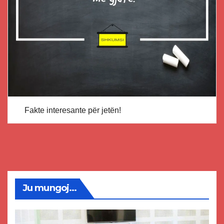
Fakte interesante për jetën!
Ju mungoj...