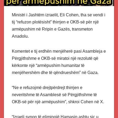
Ministri i Jashtëm izraelit, Eli Cohen, tha se vendi i
tij “refuzon plotësisht” thirrjen e OKB-së për një
armëpushim në Rripin e Gazës, transmeton
Anadolu.
Komentet e tij erdhën menjëherë pasi Asambleja e
Përgjithshme e OKB-së miratoi një rezolutë që
kërkonte një “armëpushim humanitar të
menjëhershëm dhe të qëndrueshëm” në Gaza.
“Ne e refuzojmë drejtpërdrejt thirrjen e
neveritshme të Asamblesë së Përgjithshme të
OKB-së për një armëpushim”, shkroi Cohen në X.
“Izraeli synon të eliminojë Hamasin ashtu siç u