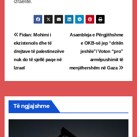
izraelitë.
Post
Fidan: Mohimi i
Asambleja e Përgjithshme
ekzistencës dhe të
e OKB-së jep “dritën
navigation
drejtave të palestinezëve
jeshile”/ Voton “pro”
nuk do të sjellë paqe në
armëpushimit të
Izrael
menjëhershëm në Gaza
Të ngjajshme