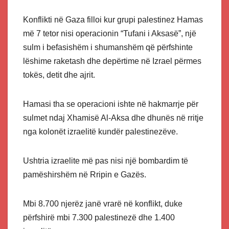
Konflikti në Gaza filloi kur grupi palestinez Hamas
më 7 tetor nisi operacionin “Tufani i Aksasë”, një
sulm i befasishëm i shumanshëm që përfshinte
lëshime raketash dhe depërtime në Izrael përmes
tokës, detit dhe ajrit.
Hamasi tha se operacioni ishte në hakmarrje për
sulmet ndaj Xhamisë Al-Aksa dhe dhunës në rritje
nga kolonët izraelitë kundër palestinezëve.
Ushtria izraelite më pas nisi një bombardim të
pamëshirshëm në Rripin e Gazës.
Mbi 8.700 njerëz janë vrarë në konflikt, duke
përfshirë mbi 7.300 palestinezë dhe 1.400