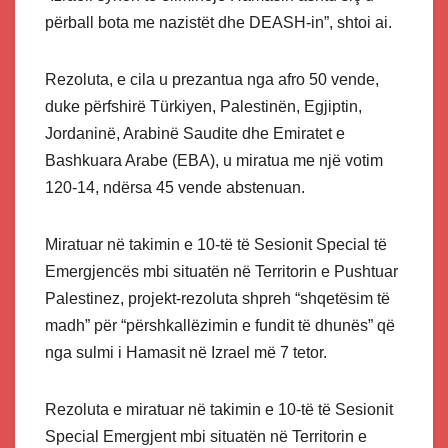
përball bota me nazistët dhe DEASH-in”, shtoi ai.
Rezoluta, e cila u prezantua nga afro 50 vende,
duke përfshirë Türkiyen, Palestinën, Egjiptin,
Jordaninë, Arabinë Saudite dhe Emiratet e
Bashkuara Arabe (EBA), u miratua me një votim
120-14, ndërsa 45 vende abstenuan.
Miratuar në takimin e 10-të të Sesionit Special të
Emergjencës mbi situatën në Territorin e Pushtuar
Palestinez, projekt-rezoluta shpreh “shqetësim të
madh” për “përshkallëzimin e fundit të dhunës” që
nga sulmi i Hamasit në Izrael më 7 tetor.
Rezoluta e miratuar në takimin e 10-të të Sesionit
Special Emergjent mbi situatën në Territorin e