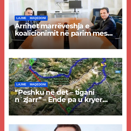
LAJME
MAQEDONI
Arrihet marrëveshja e
koalicionimit në parim mes
Kurtit dhe Abdixhikut
LAJME
MAQEDONI
“Peshku në det – tigani
n`zjarr” – Ende pa u kryer
projekti i tunelit, komuna e
Tetovës nis punimet për
rrugën Tetovë – Prizren