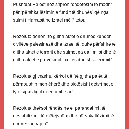
Pushtuar Palestinez shpreh “shqetësim të madh”
për “përshkallëzimin e fundit të dhunës” që nga
sulmi i Hamasit në Izrael më 7 tetor.
Rezoluta dënon “të gjitha aktet e dhunës kundër
civilëve palestinezë dhe izraelitë, duke përfshirë të
gjitha aktet e terrorit dhe sulmet pa dallim, si dhe të
gjitha aktet e provokimit, nxitjes dhe shkatërrimit”.
Rezoluta gjithashtu kërkoi që “të gjitha palët të
përmbushin menjëherë dhe plotësisht detyrimet e
tyre sipas ligjit ndërkombëtar”.
Rezoluta theksoi rëndësinë e “parandalimit të
destabilizimit të mëtejshëm dhe përshkallëzimit të
dhunës në rajon”.