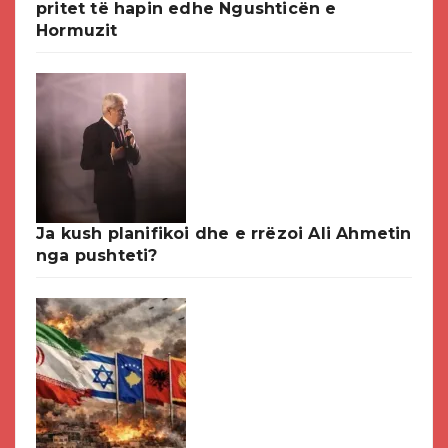
pritet të hapin edhe Ngushticën e
Hormuzit
Ja kush planifikoi dhe e rrëzoi Ali Ahmetin
nga pushteti?