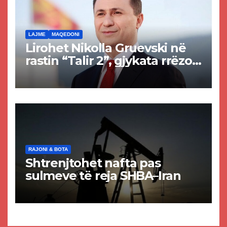
LAJME
MAQEDONI
Lirohet Nikolla Gruevski në
rastin “Talir 2”, gjykata rrëzon
akuzat për ndërtimin e
paligjshëm të selisë së
VMRO-DPMNE-së
RAJONI & BOTA
Shtrenjtohet nafta pas
sulmeve të reja SHBA–Iran