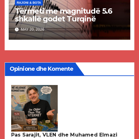
RAJONI & BOTA
Tërmeti me magnitudë 5.6
shkallë godet Turqinë
MAY 20, 2026
Opinione dhe Komente
Pas Sarajit, VLEN dhe Muhamed Elmazi