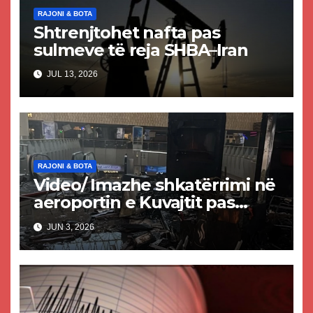
RAJONI & BOTA
Shtrenjtohet nafta pas
sulmeve të reja SHBA–Iran
JUL 13, 2026
RAJONI & BOTA
Video/ Imazhe shkatërrimi në
aeroportin e Kuvajtit pas
sulmit iranian, një i vdekur
JUN 3, 2026
dhe shumë të plagosur