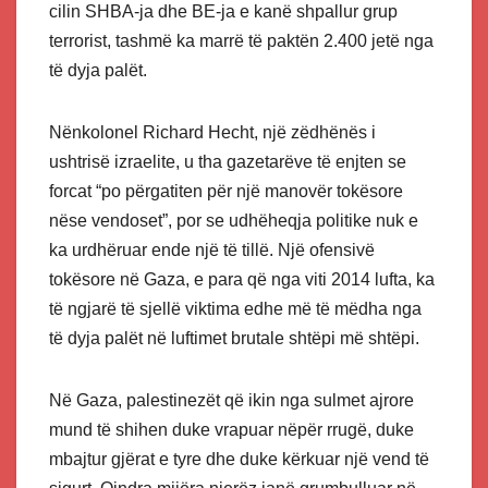
cilin SHBA-ja dhe BE-ja e kanë shpallur grup
terrorist, tashmë ka marrë të paktën 2.400 jetë nga
të dyja palët.
Nënkolonel Richard Hecht, një zëdhënës i
ushtrisë izraelite, u tha gazetarëve të enjten se
forcat “po përgatiten për një manovër tokësore
nëse vendoset”, por se udhëheqja politike nuk e
ka urdhëruar ende një të tillë. Një ofensivë
tokësore në Gaza, e para që nga viti 2014 lufta, ka
të ngjarë të sjellë viktima edhe më të mëdha nga
të dyja palët në luftimet brutale shtëpi më shtëpi.
Në Gaza, palestinezët që ikin nga sulmet ajrore
mund të shihen duke vrapuar nëpër rrugë, duke
mbajtur gjërat e tyre dhe duke kërkuar një vend të