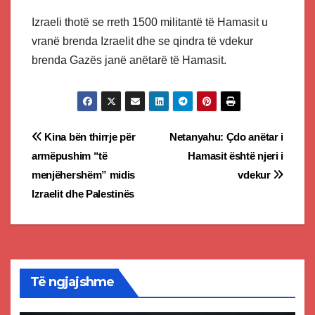
Izraeli thotë se rreth 1500 militantë të Hamasit u
vranë brenda Izraelit dhe se qindra të vdekur
brenda Gazës janë anëtarë të Hamasit.
Post
Kina bën thirrje për
Netanyahu: Çdo anëtar i
armëpushim “të
Hamasit është njeri i
navigation
menjëhershëm” midis
vdekur
Izraelit dhe Palestinës
Të ngjajshme