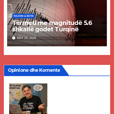
RAJONI & BOTA
Tërmeti me magnitudë 5.6
shkallë godet Turqinë
MAY 20, 2026
Opinione dhe Komente