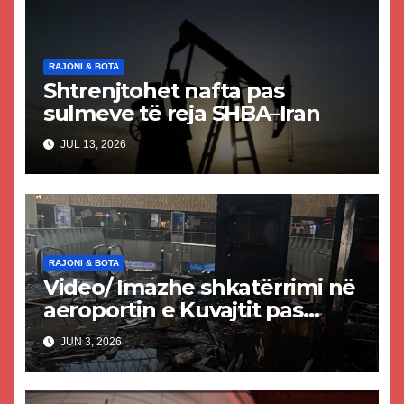
RAJONI & BOTA
Shtrenjtohet nafta pas
sulmeve të reja SHBA–Iran
JUL 13, 2026
RAJONI & BOTA
Video/ Imazhe shkatërrimi në
aeroportin e Kuvajtit pas
sulmit iranian, një i vdekur
JUN 3, 2026
dhe shumë të plagosur