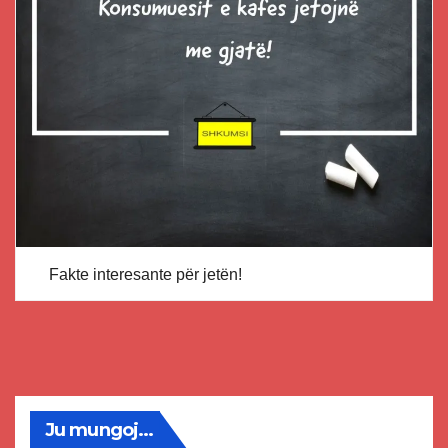
Fakte interesante për jetën!
Ju mungoj...