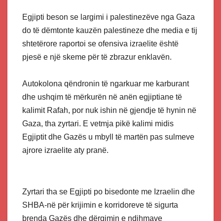
Egjipti beson se largimi i palestinezëve nga Gaza
do të dëmtonte kauzën palestineze dhe media e tij
shtetërore raportoi se ofensiva izraelite është
pjesë e një skeme për të zbrazur enklavën.
Autokolona qëndronin të ngarkuar me karburant
dhe ushqim të mërkurën në anën egjiptiane të
kalimit Rafah, por nuk ishin në gjendje të hynin në
Gaza, tha zyrtari. E vetmja pikë kalimi midis
Egjiptit dhe Gazës u mbyll të martën pas sulmeve
ajrore izraelite aty pranë.
Zyrtari tha se Egjipti po bisedonte me Izraelin dhe
SHBA-në për krijimin e korridoreve të sigurta
brenda Gazës dhe dërgimin e ndihmave