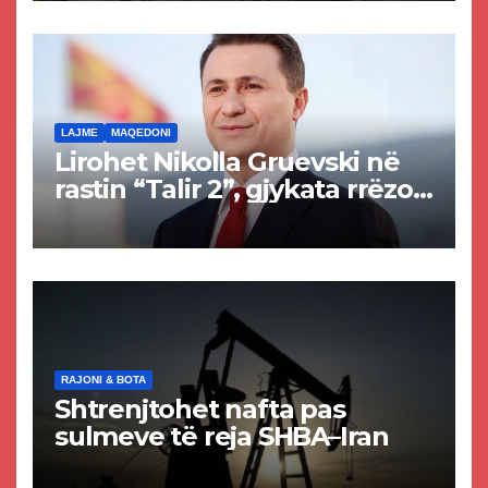
rrugën Tetovë – Prizren
LAJME
MAQEDONI
Lirohet Nikolla Gruevski në
rastin “Talir 2”, gjykata rrëzon
akuzat për ndërtimin e
paligjshëm të selisë së
VMRO-DPMNE-së
RAJONI & BOTA
Shtrenjtohet nafta pas
sulmeve të reja SHBA–Iran