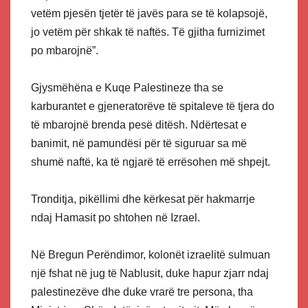
vetëm pjesën tjetër të javës para se të kolapsojë,
jo vetëm për shkak të naftës. Të gjitha furnizimet
po mbarojnë”.
Gjysmëhëna e Kuqe Palestineze tha se
karburantet e gjeneratorëve të spitaleve të tjera do
të mbarojnë brenda pesë ditësh. Ndërtesat e
banimit, në pamundësi për të siguruar sa më
shumë naftë, ka të ngjarë të errësohen më shpejt.
Tronditja, pikëllimi dhe kërkesat për hakmarrje
ndaj Hamasit po shtohen në Izrael.
Në Bregun Perëndimor, kolonët izraelitë sulmuan
një fshat në jug të Nablusit, duke hapur zjarr ndaj
palestinezëve dhe duke vrarë tre persona, tha