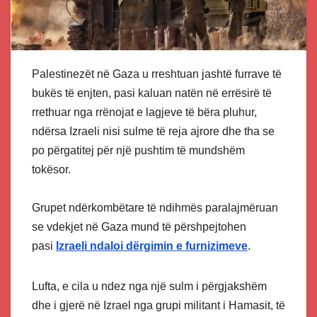
Palestinezët në Gaza u rreshtuan jashtë furrave të
bukës të enjten, pasi kaluan natën në errësirë të
rrethuar nga rrënojat e lagjeve të bëra pluhur,
ndërsa Izraeli nisi sulme të reja ajrore dhe tha se
po përgatitej për një pushtim të mundshëm
tokësor.
Grupet ndërkombëtare të ndihmës paralajmëruan
se vdekjet në Gaza mund të përshpejtohen
pasi
Izraeli ndaloi dërgimin e furnizimeve
.
Lufta, e cila u ndez nga një sulm i përgjakshëm
dhe i gjerë në Izrael nga grupi militant i Hamasit, të