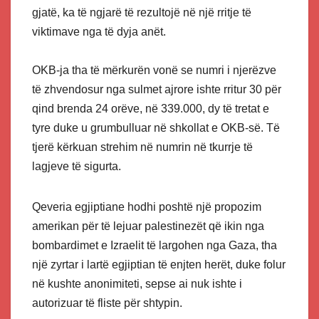
gjatë, ka të ngjarë të rezultojë në një rritje të
viktimave nga të dyja anët.
OKB-ja tha të mërkurën vonë se numri i njerëzve
të zhvendosur nga sulmet ajrore ishte rritur 30 për
qind brenda 24 orëve, në 339.000, dy të tretat e
tyre duke u grumbulluar në shkollat e OKB-së. Të
tjerë kërkuan strehim në numrin në tkurrje të
lagjeve të sigurta.
Qeveria egjiptiane hodhi poshtë një propozim
amerikan për të lejuar palestinezët që ikin nga
bombardimet e Izraelit të largohen nga Gaza, tha
një zyrtar i lartë egjiptian të enjten herët, duke folur
në kushte anonimiteti, sepse ai nuk ishte i
autorizuar të fliste për shtypin.