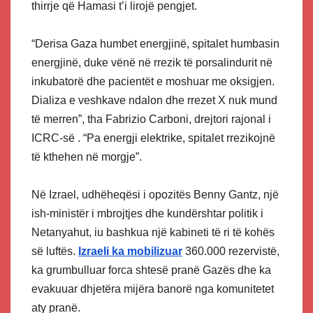
thirrje që Hamasi t’i lirojë pengjet.
“Derisa Gaza humbet energjinë, spitalet humbasin
energjinë, duke vënë në rrezik të porsalindurit në
inkubatorë dhe pacientët e moshuar me oksigjen.
Dializa e veshkave ndalon dhe rrezet X nuk mund
të merren”, tha Fabrizio Carboni, drejtori rajonal i
ICRC-së . “Pa energji elektrike, spitalet rrezikojnë
të kthehen në morgje”.
Në Izrael, udhëheqësi i opozitës Benny Gantz, një
ish-ministër i mbrojtjes dhe kundërshtar politik i
Netanyahut, iu bashkua një kabineti të ri të kohës
së luftës.
Izraeli ka mobilizuar
360.000 rezervistë,
ka grumbulluar forca shtesë pranë Gazës dhe ka
evakuuar dhjetëra mijëra banorë nga komunitetet
aty pranë.