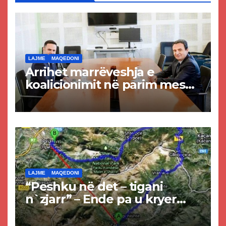
LAJME
MAQEDONI
Arrihet marrëveshja e
koalicionimit në parim mes
Kurtit dhe Abdixhikut
LAJME
MAQEDONI
“Peshku në det – tigani
n`zjarr” – Ende pa u kryer
projekti i tunelit, komuna e
Tetovës nis punimet për