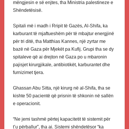
mëngjesin e së enjtes, tha Ministria palestineze e
Shëndetësisë.
Spitali më i madh i Rripit të Gazës, Al-Shifa, ka
karburant të mjaftueshëm për të mbajtur energjinë
për tri ditë, tha Matthias Kannes, një zyrtar me
bazë në Gaza për Mjekët pa Kufij. Grupi tha se dy
spitaleve që ai drejton në Gaza po u mbaronin
pajisjet kirurgjikale, antibiotikët, karburantet dhe
furnizimet tjera.
Ghassan Abu Sitta, një kirurg në al-Shifa, tha se
kishte 50 pacientë që prisnin të shkonin në sallën
e operacionit.
“Ne jemi tashmë përtej kapacitetit të sistemit për
t’u përballur”, tha ai. Sistemi shëndetësor “ka