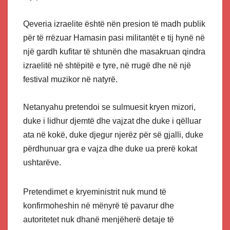
Qeveria izraelite është nën presion të madh publik
për të rrëzuar Hamasin pasi militantët e tij hynë në
një gardh kufitar të shtunën dhe masakruan qindra
izraelitë në shtëpitë e tyre, në rrugë dhe në një
festival muzikor në natyrë.
Netanyahu pretendoi se sulmuesit kryen mizori,
duke i lidhur djemtë dhe vajzat dhe duke i qëlluar
ata në kokë, duke djegur njerëz për së gjalli, duke
përdhunuar gra e vajza dhe duke ua prerë kokat
ushtarëve.
Pretendimet e kryeministrit nuk mund të
konfirmoheshin në mënyrë të pavarur dhe
autoritetet nuk dhanë menjëherë detaje të