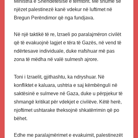
Ministria e Shëndetësisë e territorit. Më shumë se
njëzet palestinezë kanë vdekur në luftimet në
Bregun Perëndimor që nga fundjava.
Në një taktikë të re, Izraeli po paralajmëron civilët
që të evakuojnë lagjet e tëra të Gazës, në vend të
ndërtesave individuale, duke rrafshuar më pas
zona të mëdha në valë sulmesh ajrore.
Toni i Izraelit, gjithashtu, ka ndryshuar. Në
konfliktet e kaluara, ushtria e saj këmbënguli në
saktësinë e sulmeve në Gaza, duke u përpjekur të
shmangë kritikat për vdekjet e civilëve. Këtë herë,
njoftimet ushtarake theksojnë shkatërrimin që po
bëhet.
Edhe me paralajmërimet e evakuimit, palestinezët