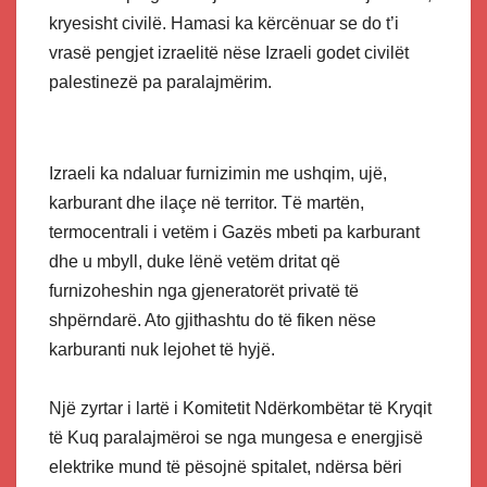
kryesisht civilë. Hamasi ka kërcënuar se do t’i
vrasë pengjet izraelitë nëse Izraeli godet civilët
palestinezë pa paralajmërim.
Izraeli ka ndaluar furnizimin me ushqim, ujë,
karburant dhe ilaçe në territor. Të martën,
termocentrali i vetëm i Gazës mbeti pa karburant
dhe u mbyll, duke lënë vetëm dritat që
furnizoheshin nga gjeneratorët privatë të
shpërndarë. Ato gjithashtu do të fiken nëse
karburanti nuk lejohet të hyjë.
Një zyrtar i lartë i Komitetit Ndërkombëtar të Kryqit
të Kuq paralajmëroi se nga mungesa e energjisë
elektrike mund të pësojnë spitalet, ndërsa bëri