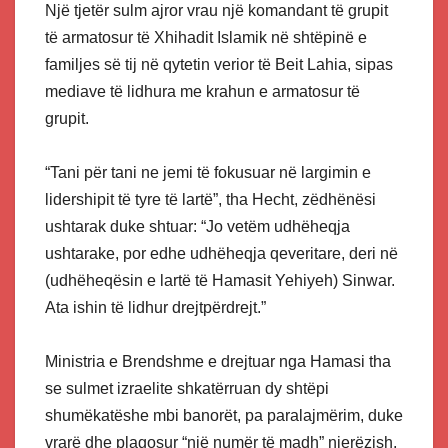
Një tjetër sulm ajror vrau një komandant të grupit
të armatosur të Xhihadit Islamik në shtëpinë e
familjes së tij në qytetin verior të Beit Lahia, sipas
mediave të lidhura me krahun e armatosur të
grupit.
“Tani për tani ne jemi të fokusuar në largimin e
lidershipit të tyre të lartë”, tha Hecht, zëdhënësi
ushtarak duke shtuar: “Jo vetëm udhëheqja
ushtarake, por edhe udhëheqja qeveritare, deri në
(udhëheqësin e lartë të Hamasit Yehiyeh) Sinwar.
Ata ishin të lidhur drejtpërdrejt.”
Ministria e Brendshme e drejtuar nga Hamasi tha
se sulmet izraelite shkatërruan dy shtëpi
shumëkatëshe mbi banorët, pa paralajmërim, duke
vrarë dhe plagosur “një numër të madh” njerëzish,