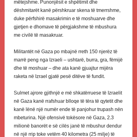
mëtejshme. Punonjësit e shpëtimit dhe
dëshmitarët kanë përshkruar skena të tmerrshme,
duke përfshirë masakrimin e të moshuarve dhe
gjetjen e dhomave të përgjakshme të mbushura
me civilë të masakruar.
Militantët në Gaza po mbajnë rreth 150 njerëz të
marrë peng nga Izraeli – ushtarë, burra, gra, fëmijë
dhe të moshuar – dhe ata kanë gjuajtur mijëra
raketa në Izrael gjatë pesë ditëve të fundit.
Sulmet ajrore gjithnjë e më shkatërruese të Izraelit
në Gaza kanë rrafshuar blloqe të tëra të qytetit dhe
kanë lënë një numër ende të panjohur trupash nën
mbeturina. Një ofensivë tokësore në Gaza, 2.3
milionë banorët e së cilës janë të mbushur dendur
në një rrip toke vetëm 40 kilometra (25 milje) të