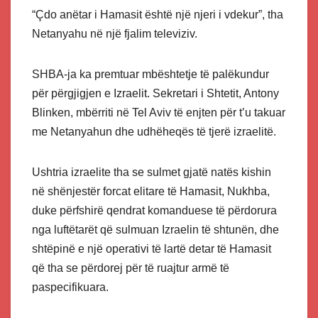
“Çdo anëtar i Hamasit është një njeri i vdekur”, tha
Netanyahu në një fjalim televiziv.
SHBA-ja ka premtuar mbështetje të palëkundur
për përgjigjen e Izraelit. Sekretari i Shtetit, Antony
Blinken, mbërriti në Tel Aviv të enjten për t’u takuar
me Netanyahun dhe udhëheqës të tjerë izraelitë.
Ushtria izraelite tha se sulmet gjatë natës kishin
në shënjestër forcat elitare të Hamasit, Nukhba,
duke përfshirë qendrat komanduese të përdorura
nga luftëtarët që sulmuan Izraelin të shtunën, dhe
shtëpinë e një operativi të lartë detar të Hamasit
që tha se përdorej për të ruajtur armë të
paspecifikuara.