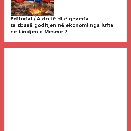
Editorial / A do të dijë qeveria
ta zbusë goditjen në ekonomi nga lufta
në Lindjen e Mesme ?!