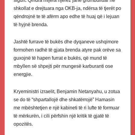
sigurt. Qindra mijëra njerëz janë grumbulluar në
shkollat e drejtuara nga OKB-ja, ndërsa të tjerët po
qëndrojnë te të afërm apo edhe të huaj që i lejuan
të hyjnë brenda.
Jashtë furrave të bukës dhe dyqaneve ushqimore
formohen radhë të gjata brenda atyre pak orëve sa
guxojnë të hapen furrat e bukës, që mund të
mbyllen së shpejti për mungesë karburanti ose
energjie.
Kryeministri izraelit, Benjamin Netanyahu, u zotua
se do të “shpartallojë dhe shkatërrojë” Hamasin
me mbështetjen e një kabineti të ri lufte të formuar
të mërkurën, i cili përfshin një kritik të gjatë të
opozitës.