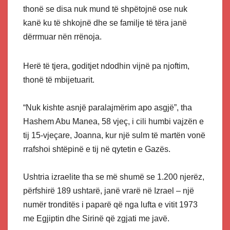
thonë se disa nuk mund të shpëtojnë ose nuk
kanë ku të shkojnë dhe se familje të tëra janë
dërrmuar nën rrënoja.
Herë të tjera, goditjet ndodhin vijnë pa njoftim,
thonë të mbijetuarit.
“Nuk kishte asnjë paralajmërim apo asgjë”, tha
Hashem Abu Manea, 58 vjeç, i cili humbi vajzën e
tij 15-vjeçare, Joanna, kur një sulm të martën vonë
rrafshoi shtëpinë e tij në qytetin e Gazës.
Ushtria izraelite tha se më shumë se 1.200 njerëz,
përfshirë 189 ushtarë, janë vrarë në Izrael – një
numër tronditës i paparë që nga lufta e vitit 1973
me Egjiptin dhe Sirinë që zgjati me javë.