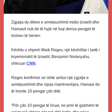
Zgjatja dy-ditore e armëpushimit midis Izraelit dhe
Hamasit nuk do të hyjë në fuqi derisa pengjet të
lirohen të hënën.
Kështu u shpreh Mark Regev, një këshilltar i lartë i
kryeministrit të Izraelit, Benjamin Netanyahu,
shkruan
CNN
.
Regev konfirmoi se ishte arritur një zgjatje e
armëpushimit dhe sipas marrëveshjes, Hamasi do
të lironte 10 pengje çdo ditë.
“Për çdo 10 pengje të liruar, ne jemi të gatshëm të