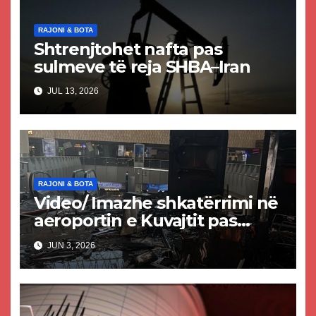
RAJONI & BOTA
Shtrenjtohet nafta pas
sulmeve të reja SHBA–Iran
JUL 13, 2026
RAJONI & BOTA
Video/ Imazhe shkatërrimi në
aeroportin e Kuvajtit pas
sulmit iranian, një i vdekur
JUN 3, 2026
dhe shumë të plagosur