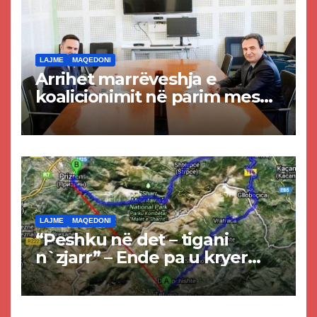
LAJME
MAQEDONI
Arrihet marrëveshja e
koalicionimit në parim mes
Kurtit dhe Abdixhikut
LAJME
MAQEDONI
“Peshku në det – tigani
n`zjarr” – Ende pa u kryer
projekti i tunelit, komuna e
Tetovës nis punimet për
rrugën Tetovë – Prizren