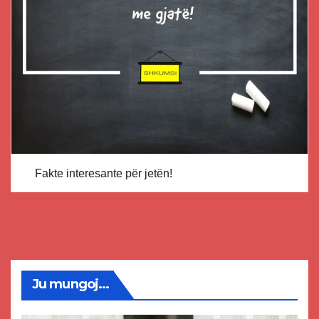
Fakte interesante për jetën!
Ju mungoj...