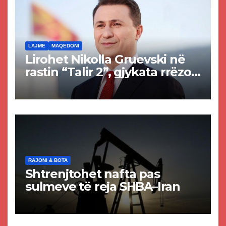
LAJME
MAQEDONI
Lirohet Nikolla Gruevski në
rastin “Talir 2”, gjykata rrëzon
akuzat për ndërtimin e
paligjshëm të selisë së
VMRO-DPMNE-së
RAJONI & BOTA
Shtrenjtohet nafta pas
sulmeve të reja SHBA–Iran