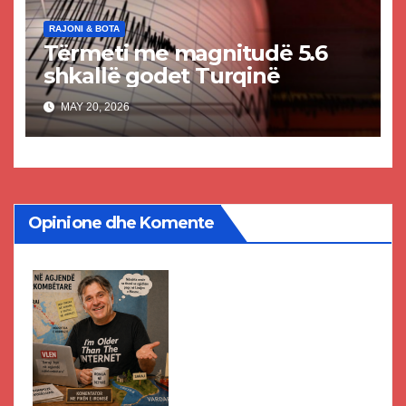
RAJONI & BOTA
Tërmeti me magnitudë 5.6
shkallë godet Turqinë
MAY 20, 2026
Opinione dhe Komente