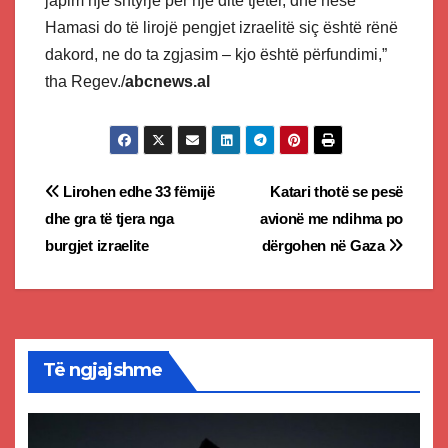
japim një shtyrje për një ditë tjetër, dhe nëse
Hamasi do të lirojë pengjet izraelitë siç është rënë
dakord, ne do ta zgjasim – kjo është përfundimi,”
tha Regev./
abcnews.al
Post
Lirohen edhe 33 fëmijë
Katari thotë se pesë
dhe gra të tjera nga
avionë me ndihma po
navigation
burgjet izraelite
dërgohen në Gaza
Të ngjajshme