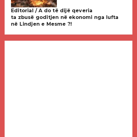
Editorial / A do të dijë qeveria
ta zbusë goditjen në ekonomi nga lufta
në Lindjen e Mesme ?!