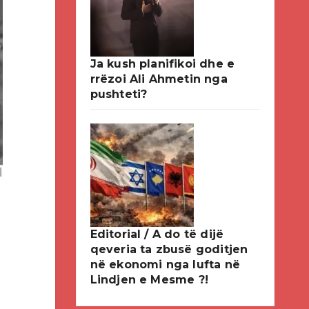
Ja kush planifikoi dhe e
rrëzoi Ali Ahmetin nga
pushteti?
Editorial / A do të dijë
qeveria ta zbusë goditjen
në ekonomi nga lufta në
Lindjen e Mesme ?!