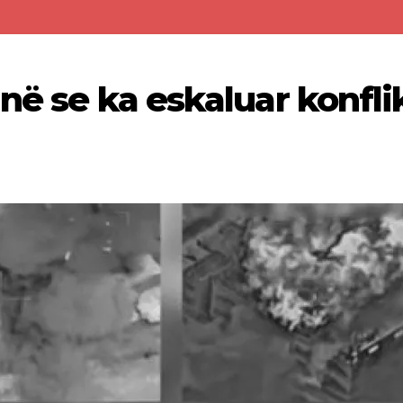
jnë se ka eskaluar konfli