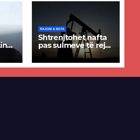
RAJONI & BOTA
Shtrenjtohet nafta
in
pas sulmeve të reja
a
SHBA–Iran
ër
lisë
E-së