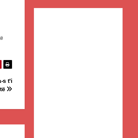
të
s t’i
rtë