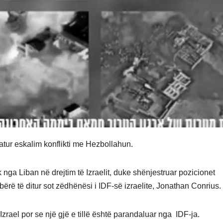
patur eskalim konflikti me Hezbollahun.
nga Liban në drejtim të Izraelit, duke shënjestruar pozicionet
ërë të ditur sot zëdhënësi i IDF-së izraelite, Jonathan Conrius.
 Izrael por se një gjë e tillë është parandaluar nga IDF-ja.