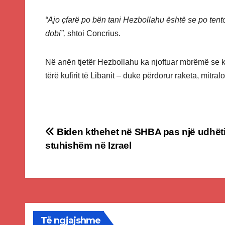
“Ajo çfarë po bën tani Hezbollahu është se po tenton 
dobi”,
shtoi Concrius.
Në anën tjetër Hezbollahu ka njoftuar mbrëmë se ka
tërë kufirit të Libanit – duke përdorur raketa, mitr
Post
Biden kthehet në SHBA pas një udhëti
stuhishëm në Izrael
navigation
Të ngjajshme