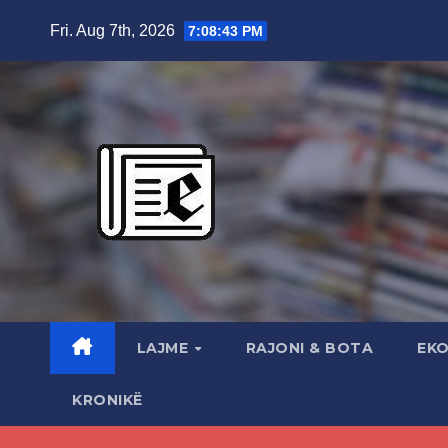
Skip
Fri. Aug 7th, 2026
7:08:44 PM
to
content
LAJME
RAJONI & BOTA
EK
KRONIKË