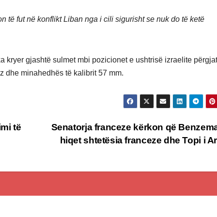
të fut në konflikt Liban nga i cili sigurisht se nuk do të ketë
 kryer gjashtë sulmet mbi pozicionet e ushtrisë izraelite përgja
aloz dhe minahedhës të kalibrit 57 mm.
mi të
Senatorja franceze kërkon që Benzema-
hiqet shtetësia franceze dhe Topi i A