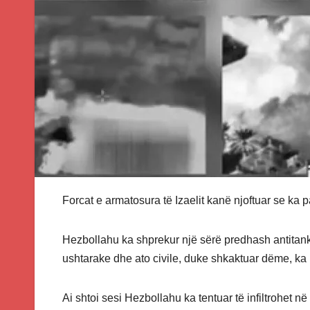
Forcat e armatosura të Izaelit kanë njoftuar se ka 
Hezbollahu ka shprekur një sërë predhash antitank 
ushtarake dhe ato civile, duke shkaktuar dëme, ka b
Ai shtoi sesi Hezbollahu ka tentuar të infiltrohet në