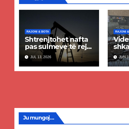
RAJONI & BOTA
RAJONI &
Shtrenjtohet nafta
Vide
pas sulmeve të reja
shka
SHBA–Iran
aero
JUL 13, 2026
JUN 3
Kuva
iran
dhe
plag
Ju mungoj...