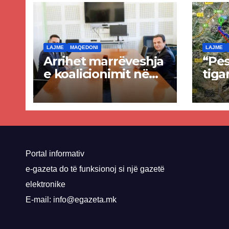
LAJME
MAQEDONI
LAJME
Arrihet marrëveshja
“Pes
e koalicionimit në
tiga
parim mes Kurtit
Ende
dhe Abdixhikut
proje
kom
nis 
rrug
Priz
Portal informativ
e-gazeta do të funksionoj si një gazetë
elektronike
E-mail: info@egazeta.mk