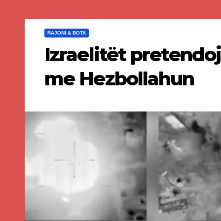
RAJONI & BOTA
Izraelitët pretendo
me Hezbollahun