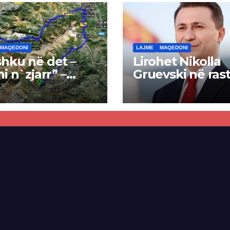
MAQEDONI
LAJME
MAQEDONI
hku në det –
Lirohet Nikolla
ni n`zjarr” –
Gruevski në rast
 pa u kryer
“Talir 2”, gjykat
kti i tunelit,
rrëzon akuzat p
una e Tetovës
ndërtimin e
punimet për
paligjshëm të se
ën Tetovë –
së VMRO-DPMN
ren