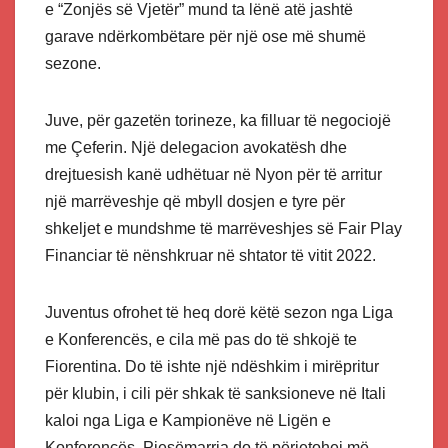
e “Zonjës së Vjetër” mund ta lënë atë jashtë
garave ndërkombëtare për një ose më shumë
sezone.
Juve, për gazetën torineze, ka filluar të negociojë
me Çeferin. Një delegacion avokatësh dhe
drejtuesish kanë udhëtuar në Nyon për të arritur
një marrëveshje që mbyll dosjen e tyre për
shkeljet e mundshme të marrëveshjes së Fair Play
Financiar të nënshkruar në shtator të vitit 2022.
Juventus ofrohet të heq dorë këtë sezon nga Liga
e Konferencës, e cila më pas do të shkojë te
Fiorentina. Do të ishte një ndëshkim i mirëpritur
për klubin, i cili për shkak të sanksioneve në Itali
kaloi nga Liga e Kampionëve në Ligën e
Konferencës. Pjesëmarrja do të përjetohej më