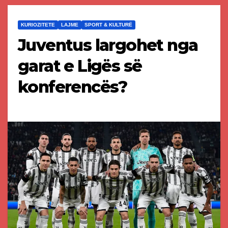
KURIOZITETE
LAJME
SPORT & KULTURË
Juventus largohet nga
garat e Ligës së
konferencës?