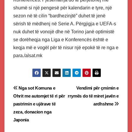
shumë si një pengesë për kalendarin e tyre, një
sezon në të cilin “bardhezinjtë” duhet të jenë
sërish të mëdhenj në Serie A. Përgjigja e UEFA-s
nuk duhet të vonojë dhe në Torino janë optimistë
se dorëheqja nga Liga e Konferencës është e
keqja më e vogël për të nisur një epokë të re nga e
para./alsat.mk
Post
Nga sot Komuna e
Vendimi për çmimin e
Ohrit me automjet të ri për
rrymës do të miret javën e
navigation
pastrimin e ujërave të
ardhshme
zeza, donacion nga
Japonia