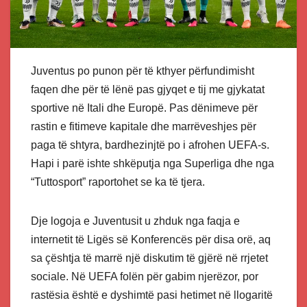
Juventus po punon për të kthyer përfundimisht
faqen dhe për të lënë pas gjyqet e tij me gjykatat
sportive në Itali dhe Europë. Pas dënimeve për
rastin e fitimeve kapitale dhe marrëveshjes për
paga të shtyra, bardhezinjtë po i afrohen UEFA-s.
Hapi i parë ishte shkëputja nga Superliga dhe nga
“Tuttosport” raportohet se ka të tjera.
Dje logoja e Juventusit u zhduk nga faqja e
internetit të Ligës së Konferencës për disa orë, aq
sa çështja të marrë një diskutim të gjërë në rrjetet
sociale. Në UEFA folën për gabim njerëzor, por
rastësia është e dyshimtë pasi hetimet në llogaritë