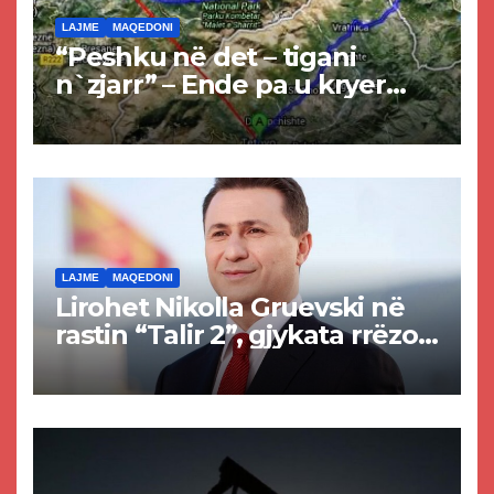
LAJME
MAQEDONI
“Peshku në det – tigani
n`zjarr” – Ende pa u kryer
projekti i tunelit, komuna e
Tetovës nis punimet për
rrugën Tetovë – Prizren
LAJME
MAQEDONI
Lirohet Nikolla Gruevski në
rastin “Talir 2”, gjykata rrëzon
akuzat për ndërtimin e
paligjshëm të selisë së
VMRO-DPMNE-së