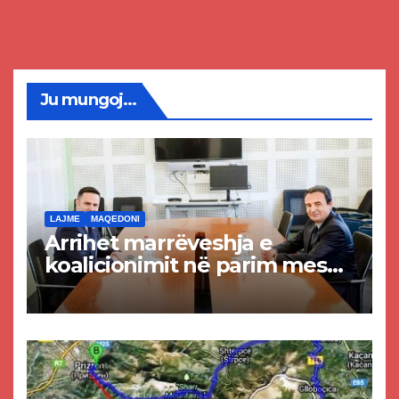
Ju mungoj...
LAJME
MAQEDONI
Arrihet marrëveshja e
koalicionimit në parim mes
Kurtit dhe Abdixhikut