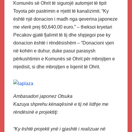
Komunës së Ohrit të sigurojë automjet të tipit
Toyota për pastrimin e rrjetit të kanalizimit. “Ky
është një donacion i madh nga qeverina japoneze
me vlerë prej 60,640.00 euro.” – theksoi kryetari
Pecakov gjatë fjalimit të tij dhe shpjegoi pse ky
donacion është i rëndësishëm – “Donacioni vjen
në kohën e duhur, duke pasur parasysh
përkushtimin e Komunës së Ohrit për mbrojtjen e
mjedisit, si dhe mbrojtjen e liqenit të Ohrit.
Ambasadori japonez Otsuka
Kazuya
shprehu
kënaqësinë e tij
në lidhje me
rëndësinë e projektit
j:
“Ky është projekti ynë i gjashtë
i realizuar
në