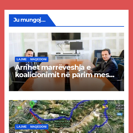
Ju mungoj...
LAJME
MAQEDONI
Arrihet marrëveshja e
koalicionimit në parim mes
Kurtit dhe Abdixhikut
LAJME
MAQEDONI