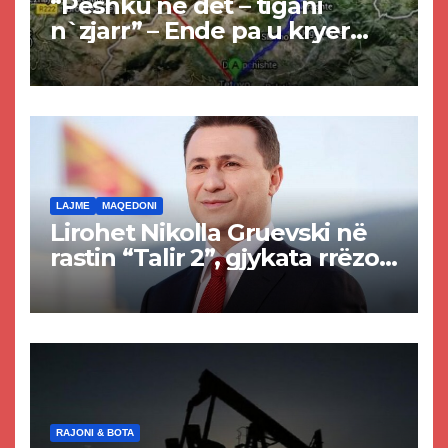
“Peshku në det – tigani
n`zjarr” – Ende pa u kryer
projekti i tunelit, komuna e
Tetovës nis punimet për
rrugën Tetovë – Prizren
LAJME
MAQEDONI
Lirohet Nikolla Gruevski në
rastin “Talir 2”, gjykata rrëzon
akuzat për ndërtimin e
paligjshëm të selisë së
VMRO-DPMNE-së
RAJONI & BOTA