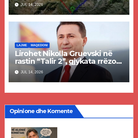
projekti i tunelit, komuna e
JUL 14, 2026
Tetovës nis punimet për
rrugën Tetovë – Prizren
LAJME
MAQEDONI
Lirohet Nikolla Gruevski në
rastin “Talir 2”, gjykata rrëzon
akuzat për ndërtimin e
JUL 14, 2026
paligjshëm të selisë së VMRO-
DPMNE-së
Opinione dhe Komente