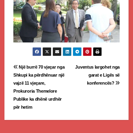
Post
Një burrë 70 vjeçar nga
Juventus largohet nga
Shkupi ka përdhënuar një
garat e Ligës së
navigation
vajzë 11 vjeçare,
konferencës?
Prokuroria Themelore
Publike ka dhënë urdhër
për hetim