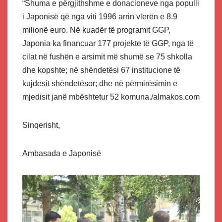
“Shuma e përgjithshme e donacioneve nga populli
i Japonisë që nga viti 1996 arrin vlerën e 8.9
milionë euro. Në kuadër të programit GGP,
Japonia ka financuar 177 projekte të GGP, nga të
cilat në fushën e arsimit më shumë se 75 shkolla
dhe kopshte; në shëndetësi 67 institucione të
kujdesit shëndetësor; dhe në përmirësimin e
mjedisit janë mbështetur 52 komuna./almakos.com
Sinqerisht,
Ambasada e Japonisë