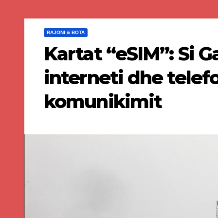
RAJONI & BOTA
Kartat “eSIM”: Si G
interneti dhe telef
komunikimit