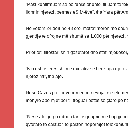
“Pasi konfirmuam se po funksiononte, filluam të tele
lidhnin njerëzit përmes eSIM-ëve”, tha Yara për An
Në vetëm 24 deri në 48 orë, motrat morën më shum
gjendje të ofrojnë më shumë se 1.000 për njerëzit
Prioriteti fillestar ishin gazetarët dhe stafi mjekësor
“Kjo është tërësisht një iniciativë e bërë nga njerëz
njerëzimi”, tha ajo.
Nëse Gazës po i privohen edhe nevojat më element
mënyrë apo mjet për t’i treguar botës se çfarë po n
“Nëse atë që po ndodh tani e quajmë një lloj gjenoci
qytetarë të caktuar, të paktën nëpërmjet telekomunik