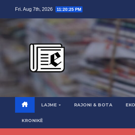
Skip
Fri. Aug 7th, 2026
11:20:25 PM
to
content
LAJME
RAJONI & BOTA
EK
KRONIKË