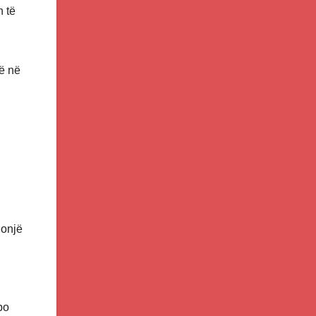
n të
ë në
donjë
po