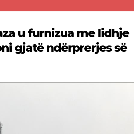
aza u furnizua me lidhje
oni gjatë ndërprerjes së