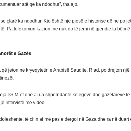
kumentuar atë që ka ndodhur”, tha ajo.
in se çfarë ka ndodhur. Kjo është një pjesë e historisë që ne po j
këtë. Pa telekomunikacion, ne nuk do të jemi në gjendje ta bëjmë
banorët e Gazës
ë jeton në kryeqytetin e Arabisë Saudite, Riad, po drejton një
tinezët.
goja eSIM-ët dhe ai ua shpërndante kolegëve dhe gazetarëve të t
jë intervistë me video.
doleshente, të cilin ai më pas e dërgoi në Gaza dhe ra në duart 