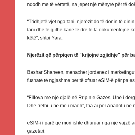
ndodh me të vërtetë, na jepet një mënyrë për të do
“Tridhjetë vjet nga tani, njerëzit do të donin të din
tani dhe të gjithë kanë të drejtë ta dokumentojnë 
këtë”, shtoi Yara.
Njerëzit që përpiqen të “krijojnë zgjidhje” për 
Bashar Shaheen, menaxher jordanez i marketingut q
fushatë të ngjashme për të ofruar eSIM-ë për pales
“Fillova me një djalë në Rripin e Gazës. Unë i dër
Dhe rrethi u bë më i madh”, tha ai për Anadolu në n
eSIM-i i parë që mori ishte dhuruar nga një vajzë a
gazetari.