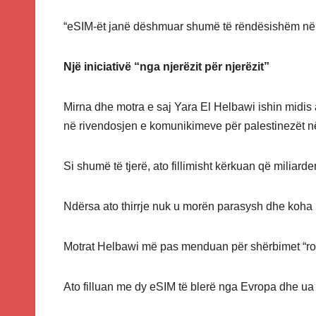
“eSIM-ët janë dëshmuar shumë të rëndësishëm në l
Një iniciativë “nga njerëzit për njerëzit”
Mirna dhe motra e saj Yara El Helbawi ishin midis
në rivendosjen e komunikimeve për palestinezët n
Si shumë të tjerë, ato fillimisht kërkuan që miliarder
Ndërsa ato thirrje nuk u morën parasysh dhe koha ka
Motrat Helbawi më pas menduan për shërbimet “ro
Ato filluan me dy eSIM të blerë nga Evropa dhe u