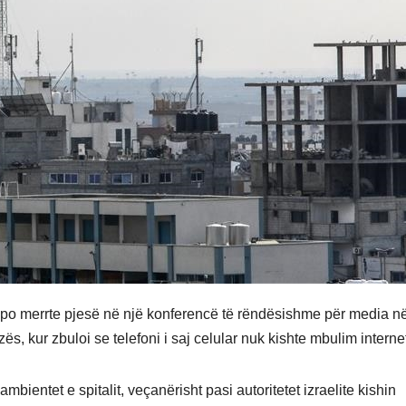
po merrte pjesë në një konferencë të rëndësishme për media n
ës, kur zbuloi se telefoni i saj celular nuk kishte mbulim internet
mbientet e spitalit, veçanërisht pasi autoritetet izraelite kishin