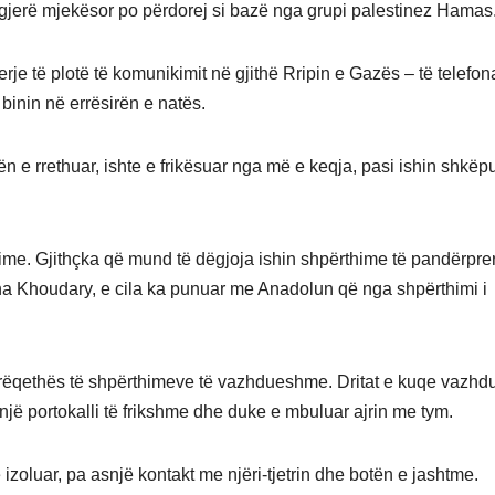
gjerë mjekësor po përdorej si bazë nga grupi palestinez Hamas
erje të plotë të komunikimit në gjithë Rripin e Gazës – të telefo
 binin në errësirën e natës.
ën e rrethuar, ishte e frikësuar nga më e keqja, pasi ishin shkëp
 time. Gjithçka që mund të dëgjoja ishin shpërthime të pandërpre
ha Khoudary, e cila ka punuar me Anadolun që nga shpërthimi i
rrëqethës të shpërthimeve të vazhdueshme. Dritat e kuqe vazhd
 një portokalli të frikshme dhe duke e mbuluar ajrin me tym.
izoluar, pa asnjë kontakt me njëri-tjetrin dhe botën e jashtme.