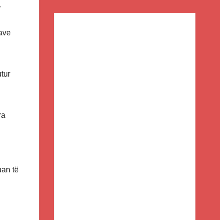
.
nave
utur
ra
uan të