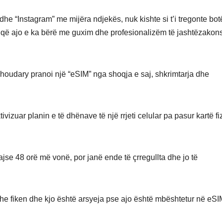
dhe “Instagram” me mijëra ndjekës, nuk kishte si t’i tregonte bot
a që ajo e ka bërë me guxim dhe profesionalizëm të jashtëzako
 Khoudary pranoi një “eSIM” nga shoqja e saj, shkrimtarja dhe
izuar planin e të dhënave të një rrjeti celular pa pasur kartë fi
jse 48 orë më vonë, por janë ende të çrregullta dhe jo të
he fiken dhe kjo është arsyeja pse ajo është mbështetur në eSI