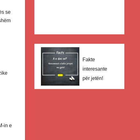
ës se
nshëm
Fakte
interesante
zike
për jetën!
M-in e