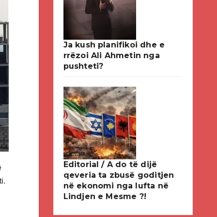
Ja kush planifikoi dhe e
rrëzoi Ali Ahmetin nga
pushteti?
Editorial / A do të dijë
ë
qeveria ta zbusë goditjen
i.
në ekonomi nga lufta në
Lindjen e Mesme ?!