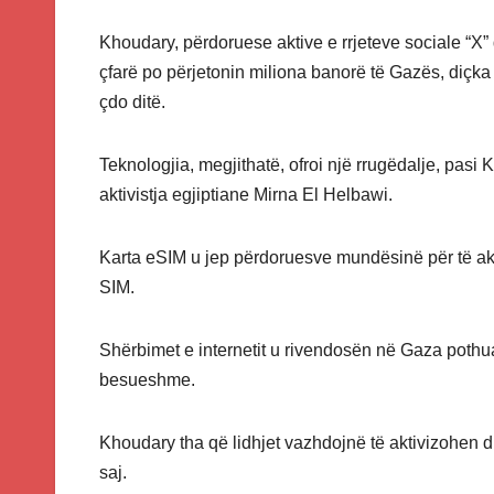
Khoudary, përdoruese aktive e rrjeteve sociale “X” 
çfarë po përjetonin miliona banorë të Gazës, diçk
çdo ditë.
Teknologjia, megjithatë, ofroi një rrugëdalje, pasi
aktivistja egjiptiane Mirna El Helbawi.
Karta eSIM u jep përdoruesve mundësinë për të aktiv
SIM.
Shërbimet e internetit u rivendosën në Gaza pothua
besueshme.
Khoudary tha që lidhjet vazhdojnë të aktivizohen d
saj.