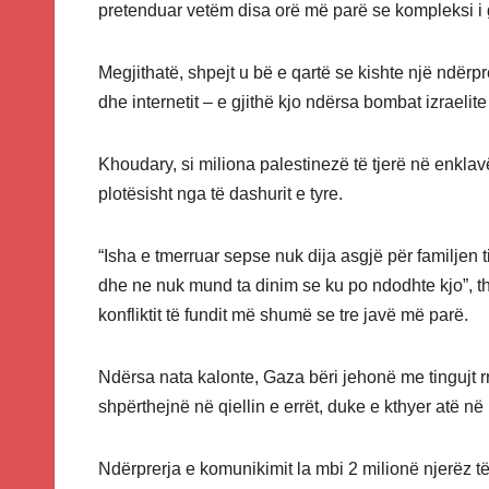
pretenduar vetëm disa orë më parë se kompleksi i 
Megjithatë, shpejt u bë e qartë se kishte një ndërpr
dhe internetit – e gjithë kjo ndërsa bombat izraelite
Khoudary, si miliona palestinezë të tjerë në enklav
plotësisht nga të dashurit e tyre.
“Isha e tmerruar sepse nuk dija asgjë për familjen
dhe ne nuk mund ta dinim se ku po ndodhte kjo”, t
konfliktit të fundit më shumë se tre javë më parë.
Ndërsa nata kalonte, Gaza bëri jehonë me tingujt 
shpërthejnë në qiellin e errët, duke e kthyer atë në
Ndërprerja e komunikimit la mbi 2 milionë njerëz të 