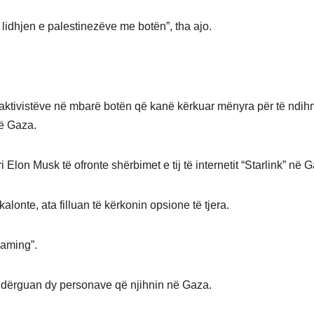
idhjen e palestinezëve me botën”, tha ajo.
 aktivistëve në mbarë botën që kanë kërkuar mënyra për të ndi
ë Gaza.
i Elon Musk të ofronte shërbimet e tij të internetit “Starlink” në 
lonte, ata filluan të kërkonin opsione të tjera.
aming”.
a dërguan dy personave që njihnin në Gaza.