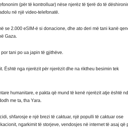
fononim (për të kontrolluar) nëse njerëz të tjerë do të dëshironi
adolu në një video-telefonatë.
ë se 2.000 eSIM-ë si donacione, dhe ato deri më tani kanë qen
 në Gaza.
, por tani po ua japin të gjithëve.
it. Është nga njerëzit për njerëzit dhe na riktheu besimin tek
are humanitare, e pakta që mund të kenë njerëzit atje është n
dodh me ta, tha Yara.
di, shfarosje e një brezi të caktuar, një populli të caktuar ose
acionit, ngarkimit të storjeve, vendosjes në internet të asaj që 