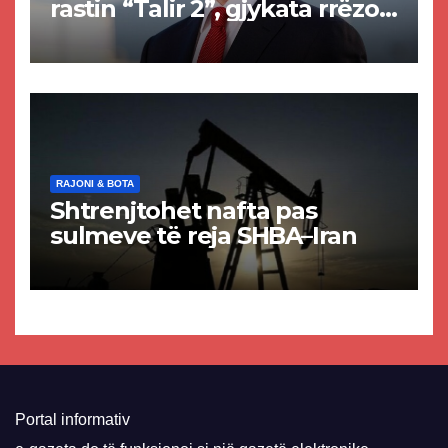
rastin “Talir 2”, gjykata rrëzon
akuzat për ndërtimin e
paligjshëm të selisë së
VMRO-DPMNE-së
RAJONI & BOTA
Shtrenjtohet nafta pas
sulmeve të reja SHBA–Iran
Portal informativ