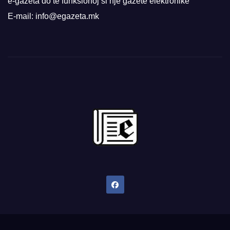
e-gazeta do të funksionoj si një gazetë elektronike
E-mail: info@egazeta.mk