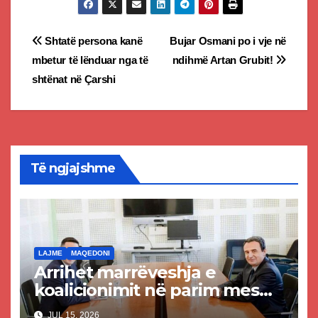
Post
Shtatë persona kanë
Bujar Osmani po i vje në
mbetur të lënduar nga të
ndihmë Artan Grubit!
navigation
shtënat në Çarshi
Të ngjajshme
LAJME
MAQEDONI
Arrihet marrëveshja e
koalicionimit në parim mes
Kurtit dhe Abdixhikut
JUL 15, 2026