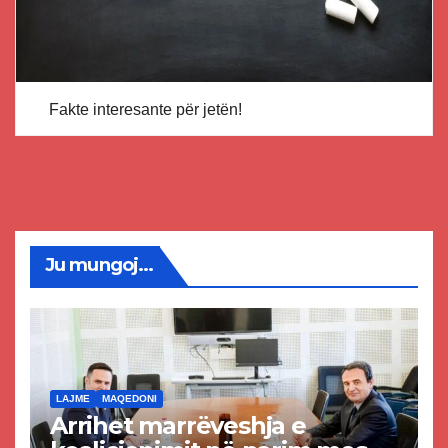
Fakte interesante për jetën!
Ju mungoj...
LAJME
MAQEDONI
Arrihet marrëveshja e