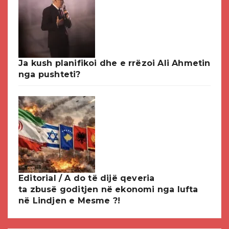
Ja kush planifikoi dhe e rrëzoi Ali Ahmetin
nga pushteti?
Editorial / A do të dijë qeveria
ta zbusë goditjen në ekonomi nga lufta
në Lindjen e Mesme ?!