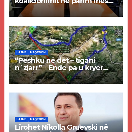
koalicionimit në parim mes
Kurtit dhe Abdixhikut
LAJME
MAQEDONI
“Peshku në det – tigani
n`zjarr” – Ende pa u kryer
projekti i tunelit, komuna e
Tetovës nis punimet për
rrugën Tetovë – Prizren
LAJME
MAQEDONI
Lirohet Nikolla Gruevski në