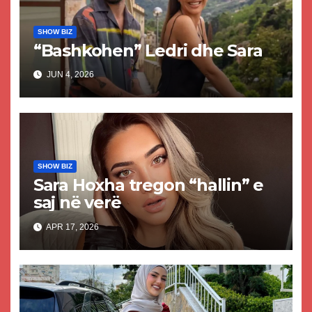
SHOW BIZ
“Bashkohen” Ledri dhe Sara
JUN 4, 2026
SHOW BIZ
Sara Hoxha tregon “hallin” e
saj në verë
APR 17, 2026