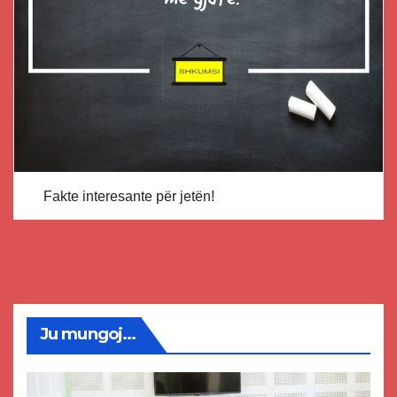
Fakte interesante për jetën!
Ju mungoj...