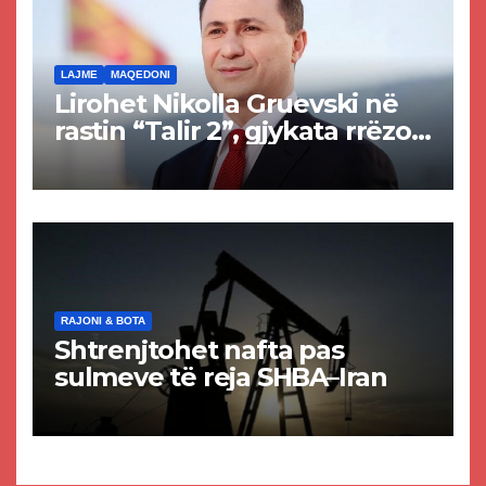
LAJME
MAQEDONI
Lirohet Nikolla Gruevski në
rastin “Talir 2”, gjykata rrëzon
akuzat për ndërtimin e
paligjshëm të selisë së
VMRO-DPMNE-së
RAJONI & BOTA
Shtrenjtohet nafta pas
sulmeve të reja SHBA–Iran