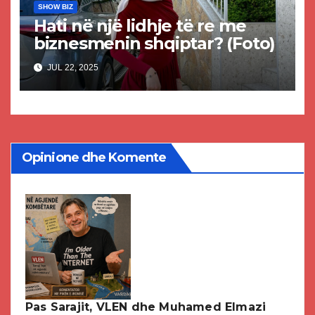
SHOW BIZ
Hati në një lidhje të re me
biznesmenin shqiptar? (Foto)
JUL 22, 2025
Opinione dhe Komente
Pas Sarajit, VLEN dhe Muhamed Elmazi