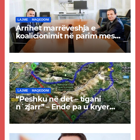
LAJME
MAQEDONI
Arrihet marrëveshja e
koalicionimit në parim mes
Kurtit dhe Abdixhikut
LAJME
MAQEDONI
“Peshku në det – tigani
n`zjarr” – Ende pa u kryer
projekti i tunelit, komuna e
Tetovës nis punimet për
rrugën Tetovë – Prizren