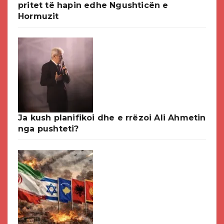
pritet të hapin edhe Ngushticën e
Hormuzit
Ja kush planifikoi dhe e rrëzoi Ali Ahmetin
nga pushteti?