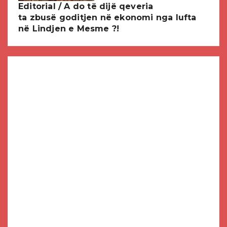
Editorial / A do të dijë qeveria
ta zbusë goditjen në ekonomi nga lufta
në Lindjen e Mesme ?!