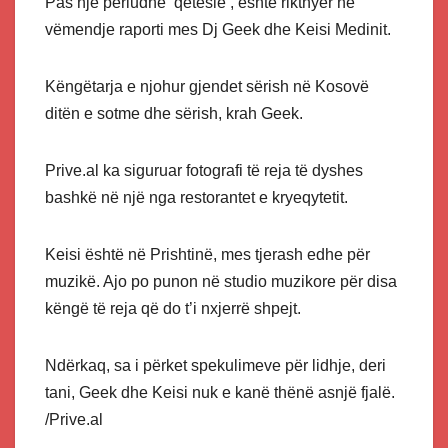
Pas një periudhe ‘qetësie’, është rikthyer në
vëmendje raporti mes Dj Geek dhe Keisi Medinit.
Këngëtarja e njohur gjendet sërish në Kosovë
ditën e sotme dhe sërish, krah Geek.
Prive.al ka siguruar fotografi të reja të dyshes
bashkë në një nga restorantet e kryeqytetit.
Keisi është në Prishtinë, mes tjerash edhe për
muzikë. Ajo po punon në studio muzikore për disa
këngë të reja që do t’i nxjerrë shpejt.
Ndërkaq, sa i përket spekulimeve për lidhje, deri
tani, Geek dhe Keisi nuk e kanë thënë asnjë fjalë.
/Prive.al