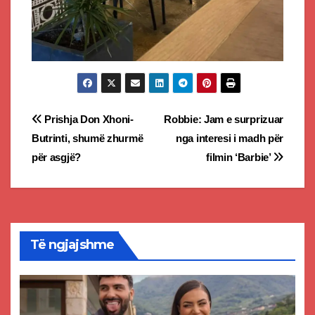
Post
Prishja Don Xhoni-
Robbie: Jam e surprizuar
Butrinti, shumë zhurmë
nga interesi i madh për
navigation
për asgjë?
filmin ‘Barbie’
Të ngjajshme