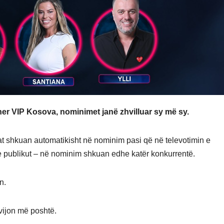
ther VIP Kosova, nominimet janë zhvilluar sy më sy.
lat shkuan automatikisht në nominim pasi që në televotimin e
 e publikut – në nominim shkuan edhe katër konkurrentë.
n.
 vijon më poshtë.