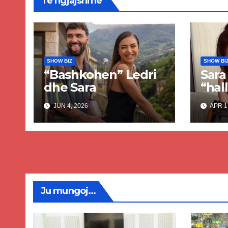
Të ngjajshme
SHOW BIZ
SHOW BI
“Bashkohen” Ledri
Sara
dhe Sara
“hall
verë
JUN 4, 2026
APR 1
Ju mungoj...