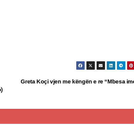
Greta Koçi vjen me këngën e re “Mbesa i
o)