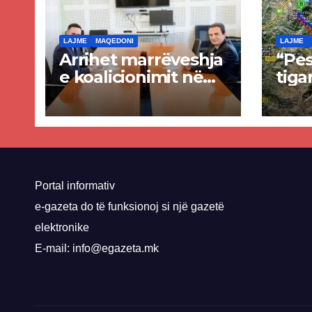
LAJME
MAQEDONI
LAJME
Arrihet marrëveshja
“Pes
e koalicionimit në
tiga
parim mes Kurtit
Ende
dhe Abdixhikut
proje
kom
nis 
rrug
Priz
Portal informativ
e-gazeta do të funksionoj si një gazetë
elektronike
E-mail: info@egazeta.mk