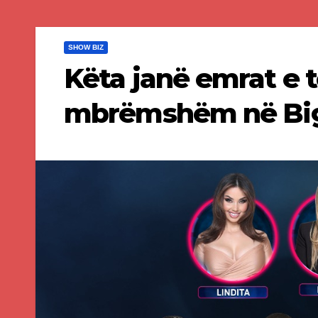
SHOW BIZ
Këta janë emrat e 
mbrëmshëm në Big