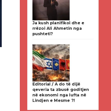
Ja kush planifikoi dhe e
rrëzoi Ali Ahmetin nga
pushteti?
Editorial / A do të dijë
qeveria ta zbusë goditjen
në ekonomi nga lufta në
Lindjen e Mesme ?!