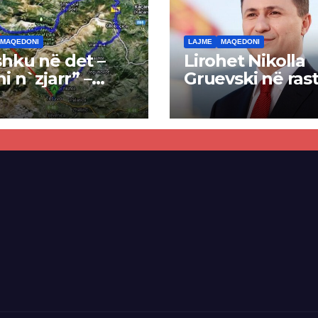
MAQEDONI
LAJME
MAQEDONI
hku në det –
Lirohet Nikolla
ni n`zjarr” –
Gruevski në rast
 pa u kryer
“Talir 2”, gjykat
kti i tunelit,
rrëzon akuzat p
una e Tetovës
ndërtimin e
punimet për
paligjshëm të se
ën Tetovë –
së VMRO-DPMN
ren