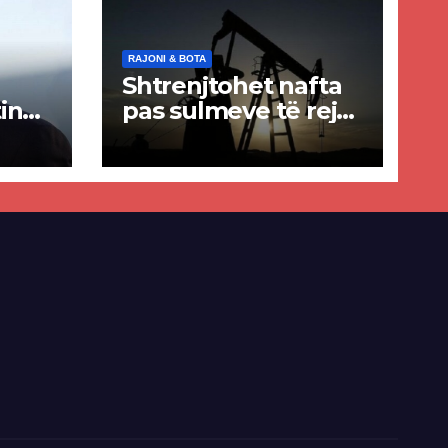
RAJONI & BOTA
Shtrenjtohet nafta
in
pas sulmeve të reja
a
SHBA–Iran
ër
lisë
E-së