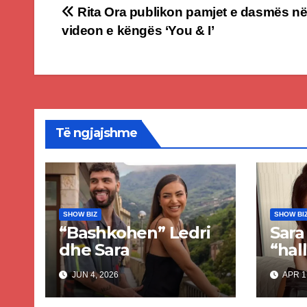
Post
Rita Ora publikon pamjet e dasmës n
videon e këngës ‘You & I’
navigation
Të ngjajshme
SHOW BIZ
SHOW BI
“Bashkohen” Ledri
Sara
dhe Sara
“hall
verë
JUN 4, 2026
APR 1