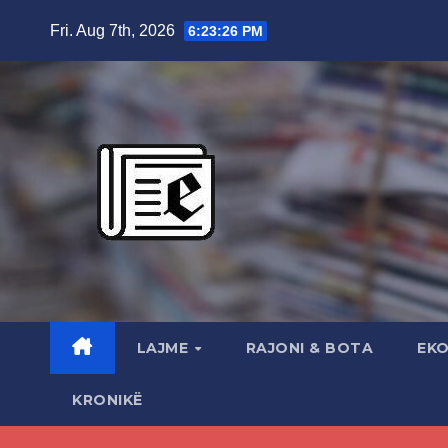
Skip
Fri. Aug 7th, 2026
6:23:27 PM
to
content
LAJME
RAJONI & BOTA
EK
KRONIKË