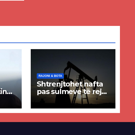
RAJONI & BOTA
Shtrenjtohet nafta
in
pas sulmeve të reja
a
SHBA–Iran
ër
lisë
E-së