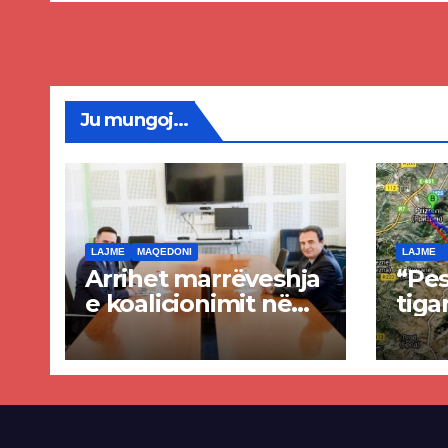
Ju mungoj...
LAJME
MAQEDONI
LAJME
Arrihet marrëveshja
“Pes
e koalicionimit në
tiga
parim mes Kurtit
Ende
dhe Abdixhikut
proje
kom
nis 
rrug