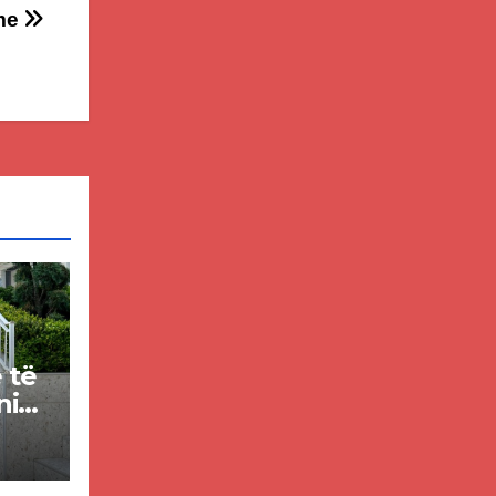
ime
e të
nin