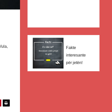
Vula,
Fakte
interesante
për jetën!