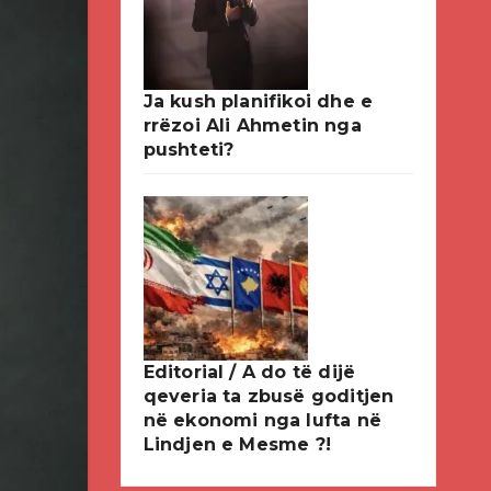
Ja kush planifikoi dhe e
rrëzoi Ali Ahmetin nga
pushteti?
Editorial / A do të dijë
qeveria ta zbusë goditjen
në ekonomi nga lufta në
Lindjen e Mesme ?!