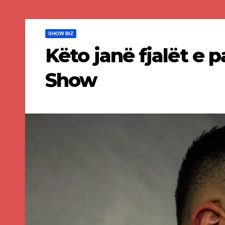
SHOW BIZ
Këto janë fjalët e 
Show