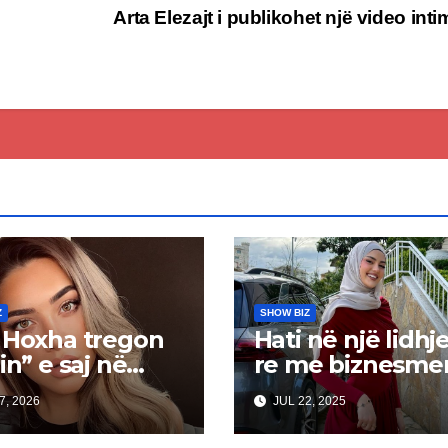
ë
Arta Elezajt i publikohet një video int
Z
SHOW BIZ
 Hoxha tregon
Hati në një lidhj
in” e saj në
re me biznesme
shqiptar? (Foto)
7, 2026
JUL 22, 2025