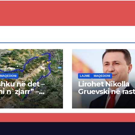
MAQEDONI
LAJME
MAQEDONI
hku në det –
Lirohet Nikolla
ni n`zjarr” –
Gruevski në rast
 pa u kryer
“Talir 2”, gjykat
kti i tunelit,
rrëzon akuzat p
una e Tetovës
ndërtimin e
punimet për
paligjshëm të se
ën Tetovë –
së VMRO-DPMN