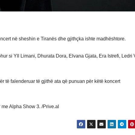
 koncert në sheshin e Tiranës dhe gjithçka ishte madhështore.
ur si Yll Limani, Dhurata Dora, Elvana Gjata, Era Istrefi, Ledri 
r të falenderuar të gjithë ata që punuan për këtë koncert
ër me Alpha Show 3. /Prive.al