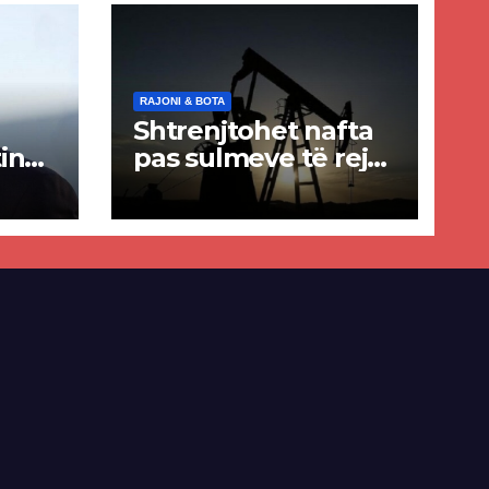
RAJONI & BOTA
Shtrenjtohet nafta
in
pas sulmeve të reja
a
SHBA–Iran
ër
lisë
E-së