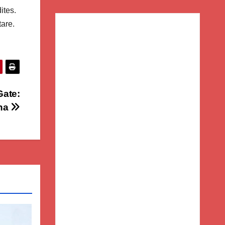
ites.
tare.
Gate:
ona