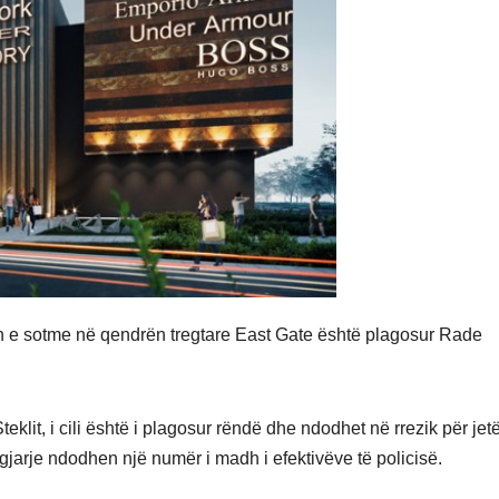
n e sotme në qendrën tregtare East Gate është plagosur Rade
lit, i cili është i plagosur rëndë dhe ndodhet në rrezik për jet
gjarje ndodhen një numër i madh i efektivëve të policisë.