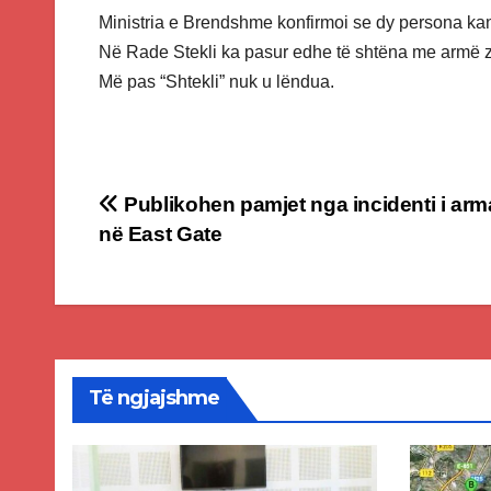
Ministria e Brendshme konfirmoi se dy persona kan
Në Rade Stekli ka pasur edhe të shtëna me armë zjar
Më pas “Shtekli” nuk u lëndua.
Post
Publikohen pamjet nga incidenti i arm
në East Gate
navigation
Të ngjajshme