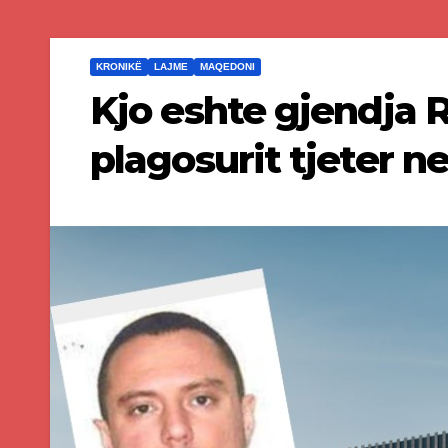
KRONIKË
LAJME
MAQEDONI
Kjo eshte gjendja R
plagosurit tjeter n