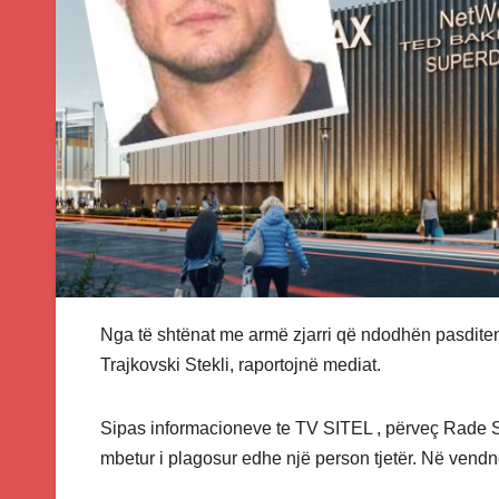
Nga të shtënat me armë zjarri që ndodhën pasdite
Trajkovski Stekli, raportojnë mediat.
Sipas informacioneve te TV SITEL , përveç Rade Stek
mbetur i plagosur edhe një person tjetër. Në vendn