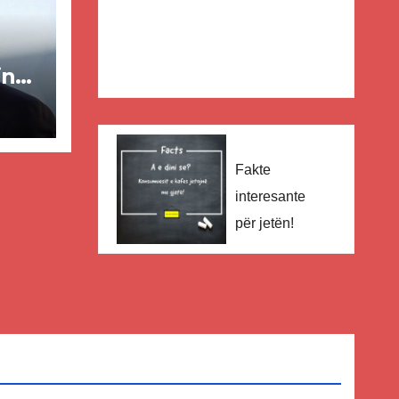
in
ër
lisë
Fakte
E-
interesante
për jetën!