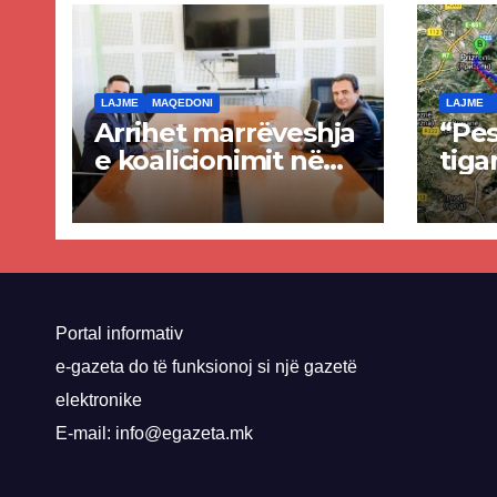
LAJME
MAQEDONI
LAJME
Arrihet marrëveshja
“Pes
e koalicionimit në
tiga
parim mes Kurtit
Ende
dhe Abdixhikut
proje
kom
nis 
rrug
Priz
Portal informativ
e-gazeta do të funksionoj si një gazetë
elektronike
E-mail: info@egazeta.mk