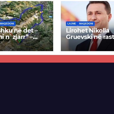
MAQEDONI
LAJME
MAQEDONI
hku në det –
Lirohet Nikolla
ni n`zjarr” –
Gruevski në rast
 pa u kryer
“Talir 2”, gjykat
kti i tunelit,
rrëzon akuzat p
una e Tetovës
ndërtimin e
punimet për
paligjshëm të se
ën Tetovë –
së VMRO-DPMN
ren