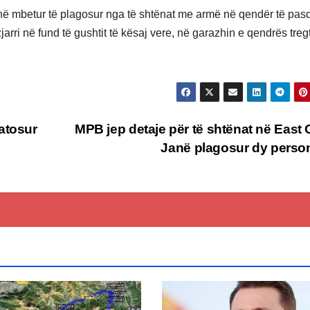
ë mbetur të plagosur nga të shtënat me armë në qendër të pasd
ri në fund të gushtit të kësaj vere, në garazhin e qendrës treg
atosur
MPB jep detaje për të shtënat në East 
Janë plagosur dy pers