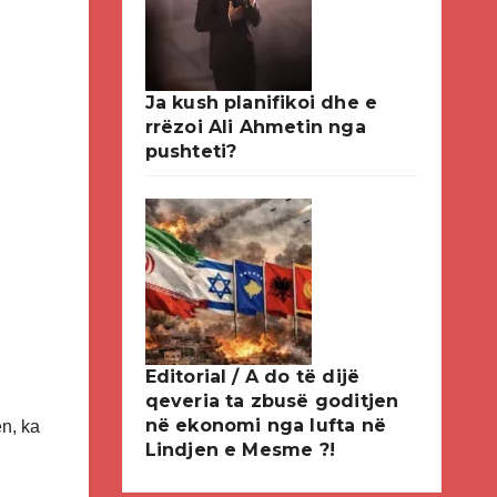
Ja kush planifikoi dhe e
rrëzoi Ali Ahmetin nga
pushteti?
Editorial / A do të dijë
qeveria ta zbusë goditjen
në ekonomi nga lufta në
ën, ka
Lindjen e Mesme ?!