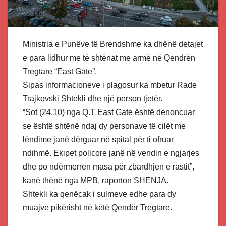
Ministria e Punëve të Brendshme ka dhënë detajet
e para lidhur me të shtënat me armë në Qendrën
Tregtare “East Gate”.
Sipas informacioneve i plagosur ka mbetur Rade
Trajkovski Shtekli dhe një person tjetër.
“Sot (24.10) nga Q.T East Gate është denoncuar
se është shtënë ndaj dy personave të cilët me
lëndime janë dërguar në spital për ti ofruar
ndihmë. Ekipet policore janë në vendin e ngjarjes
dhe po ndërmerren masa për zbardhjen e rastit”,
kanë thënë nga MPB, raporton SHENJA.
Shtekli ka qenëcak i sulmeve edhe para dy
muajve pikërisht në këtë Qendër Tregtare.