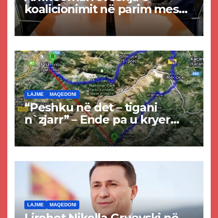
koalicionimit në parim mes
Kurtit dhe Abdixhikut
LAJME
MAQEDONI
“Peshku në det – tigani
n`zjarr” – Ende pa u kryer
projekti i tunelit, komuna e
Tetovës nis punimet për
rrugën Tetovë – Prizren
LAJME
MAQEDONI
Lirohet Nikolla Gruevski në