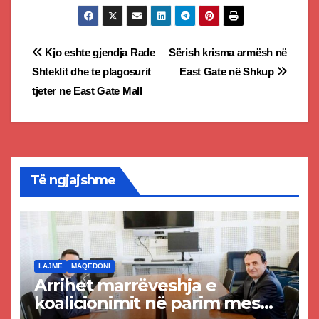
Post
Kjo eshte gjendja Rade
Sërish krisma armësh në
Shteklit dhe te plagosurit
East Gate në Shkup
navigation
tjeter ne East Gate Mall
Të ngjajshme
LAJME
MAQEDONI
Arrihet marrëveshja e
koalicionimit në parim mes