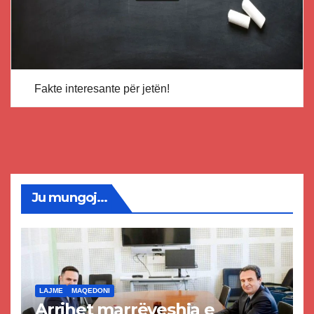
Fakte interesante për jetën!
Ju mungoj...
LAJME
MAQEDONI
Arrihet marrëveshja e