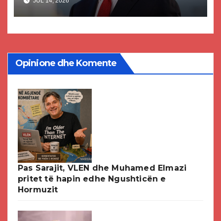
JUL 14, 2026
paligjshëm të selisë së VMRO-
DPMNE-së
Opinione dhe Komente
Pas Sarajit, VLEN dhe Muhamed Elmazi
pritet të hapin edhe Ngushticën e
Hormuzit