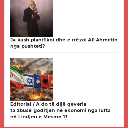
Ja kush planifikoi dhe e rrëzoi Ali Ahmetin
nga pushteti?
Editorial / A do të dijë qeveria
ta zbusë goditjen në ekonomi nga lufta
në Lindjen e Mesme ?!