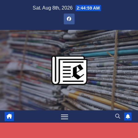
Skip
Sat. Aug 8th, 2026
2:45:00 AM
to
content