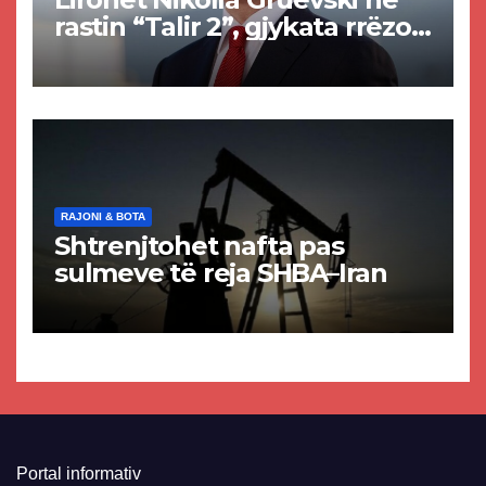
rastin “Talir 2”, gjykata rrëzon
akuzat për ndërtimin e
paligjshëm të selisë së
VMRO-DPMNE-së
RAJONI & BOTA
Shtrenjtohet nafta pas
sulmeve të reja SHBA–Iran
Portal informativ