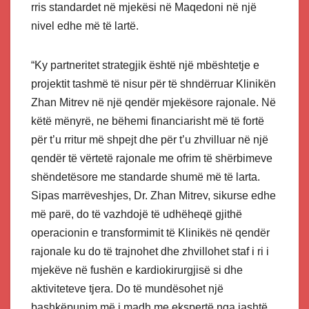
rris standardet në mjekësi në Maqedoni në një
nivel edhe më të lartë.
“Ky partneritet strategjik është një mbështetje e
projektit tashmë të nisur për të shndërruar Klinikën
Zhan Mitrev në një qendër mjekësore rajonale. Në
këtë mënyrë, ne bëhemi financiarisht më të fortë
për t’u rritur më shpejt dhe për t’u zhvilluar në një
qendër të vërtetë rajonale me ofrim të shërbimeve
shëndetësore me standarde shumë më të larta.
Sipas marrëveshjes, Dr. Zhan Mitrev, sikurse edhe
më parë, do të vazhdojë të udhëheqë gjithë
operacionin e transformimit të Klinikës në qendër
rajonale ku do të trajnohet dhe zhvillohet staf i ri i
mjekëve në fushën e kardiokirurgjisë si dhe
aktiviteteve tjera. Do të mundësohet një
bashkëpunim më i madh me ekspertë nga jashtë,