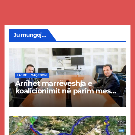
Ju mungoj...
LAJME
MAQEDONI
Arrihet marrëveshja e
koalicionimit në parim mes
Kurtit dhe Abdixhikut