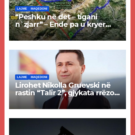
LAJME
MAQEDONI
“Peshku në det – tigani
n`zjarr” – Ende pa u kryer
projekti i tunelit, komuna e
Tetovës nis punimet për
rrugën Tetovë – Prizren
LAJME
MAQEDONI
Lirohet Nikolla Gruevski në
rastin “Talir 2”, gjykata rrëzon
akuzat për ndërtimin e
paligjshëm të selisë së
VMRO-DPMNE-së