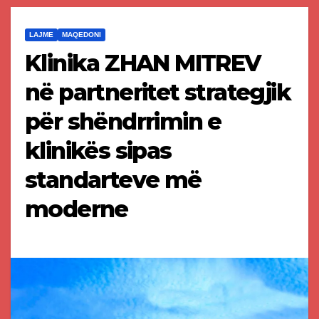
LAJME
MAQEDONI
Klinika ZHAN MITREV
në partneritet strategjik
për shëndrrimin e
klinikës sipas
standarteve më
moderne