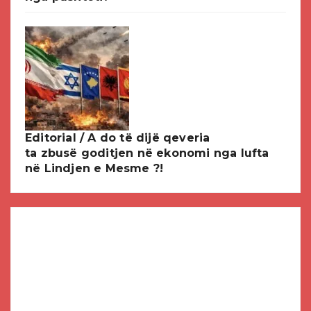
Editorial / A do të dijë qeveria
ta zbusë goditjen në ekonomi nga lufta
në Lindjen e Mesme ?!