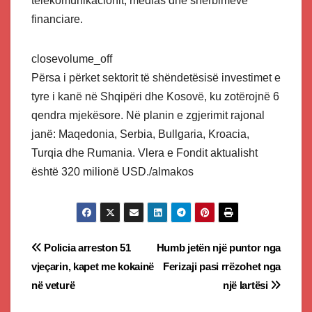
telekomunikacionit, medias dhe shërbimeve
financiare.
closevolume_off
Përsa i përket sektorit të shëndetësisë investimet e
tyre i kanë në Shqipëri dhe Kosovë, ku zotërojnë 6
qendra mjekësore. Në planin e zgjerimit rajonal
janë: Maqedonia, Serbia, Bullgaria, Kroacia,
Turqia dhe Rumania. Vlera e Fondit aktualisht
është 320 milionë USD./almakos
Post
Policia arreston 51
Humb jetën një puntor nga
vjeçarin, kapet me kokainë
Ferizaji pasi rrëzohet nga
navigation
në veturë
një lartësi