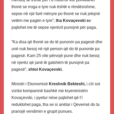
thonë se rroga e tyre nuk është e rëndësishme,
sepse në një farë mënyre po thonë se nuk jetojnë
vetëm me pagën e tyre”,
tha Kovaçevski s
e
pajtohet me të sepse njerëzit punojnë për paga.
“Ka disa që thonë se do të punonin pa pagesë dhe
unë nuk besoj në një person që do të punonte pa
pagesë. Kam 25 vite përvojë pune dhe nuk besoj
në njerëz që janë të gatshëm të punojnë pa
pagesë”,
shtoi Kovaçevski.
Ministri i Ekonomisë
Kreshnik Bekteshi,
i cili sot
vizitoi kompaninë bashkë me kryeministrin
Kovaçevski, i pyetur nëse pajtohet që t’i
reduktohet paga, tha se si anëtar i Qeverisë do ta
pranojë vendimin e grupit punues.