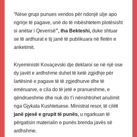
“Nëse grupi punues vendos për ndonjë ulje apo
ngrirje të pagave, unë do të mbështetem plotësisht
si anëtar i Qeverisë
”, tha Bekteshi,
duke shtuar
se të ardhurat e tij janë të publikuara në fletën e
anketimit.
Kryeministri Kovaçevski dje deklaroi se në një ose
dy javët e ardhshme duhet të ketë zgjidhje për
lartësinë e pagave të të zgjedhurve dhe të
emëruarve, e cila do të jetë e pranueshme, e
qëndrueshme dhe nuk do t’i nënshtrohet anulimit
nga Gjykata Kushtetuese. Ministrat resor, të cilë
t
janë pjesë e grupit të punës,
u ngarkuan të
përgatisin materialin e punës brenda javës së
ardhshme.