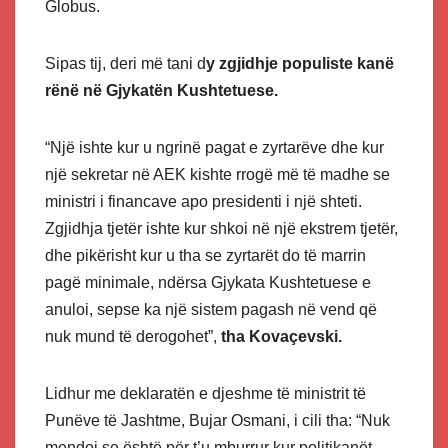
Globus.
Sipas tij, deri më tani d
y zgjidhje populiste kanë
rënë në Gjykatën Kushtetuese.
“Një ishte kur u ngrinë pagat e zyrtarëve dhe kur
një sekretar në AEK kishte rrogë më të madhe se
ministri i financave apo presidenti i një shteti.
Zgjidhja tjetër ishte kur shkoi në një ekstrem tjetër,
dhe pikërisht kur u tha se zyrtarët do të marrin
pagë minimale, ndërsa Gjykata Kushtetuese e
anuloi, sepse ka një sistem pagash në vend që
nuk mund të derogohet”,
tha Kovaçevski.
Lidhur me deklaratën e djeshme të ministrit të
Punëve të Jashtme, Bujar Osmani, i cili tha: “Nuk
mendoj se është për t’u mburrur kur politikanët