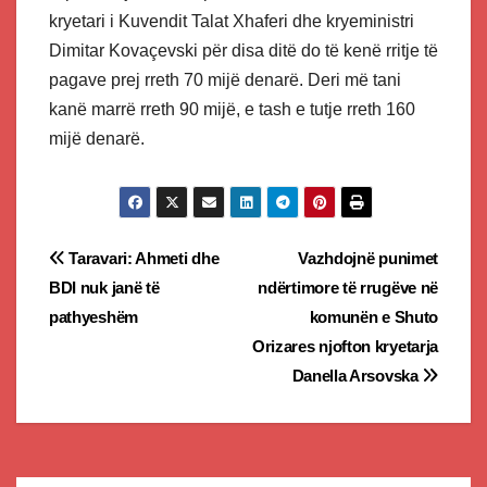
kryetari i Kuvendit Talat Xhaferi dhe kryeministri
Dimitar Kovaçevski për disa ditë do të kenë rritje të
pagave prej rreth 70 mijë denarë. Deri më tani
kanë marrë rreth 90 mijë, e tash e tutje rreth 160
mijë denarë.
Post
Taravari: Ahmeti dhe
Vazhdojnë punimet
BDI nuk janë të
ndërtimore të rrugëve në
navigation
pathyeshëm
komunën e Shuto
Orizares njofton kryetarja
Danella Arsovska