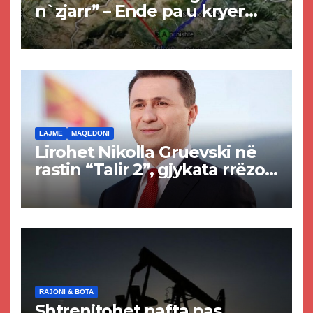
n`zjarr” – Ende pa u kryer
projekti i tunelit, komuna e
Tetovës nis punimet për
rrugën Tetovë – Prizren
LAJME
MAQEDONI
Lirohet Nikolla Gruevski në
rastin “Talir 2”, gjykata rrëzon
akuzat për ndërtimin e
paligjshëm të selisë së
VMRO-DPMNE-së
RAJONI & BOTA
Shtrenjtohet nafta pas