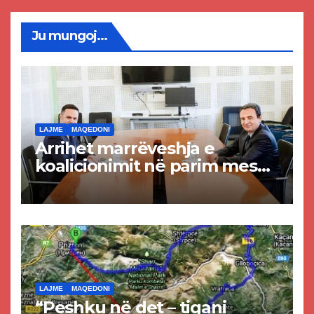
Ju mungoj...
LAJME
MAQEDONI
Arrihet marrëveshja e
koalicionimit në parim mes
Kurtit dhe Abdixhikut
LAJME
MAQEDONI
“Peshku në det – tigani