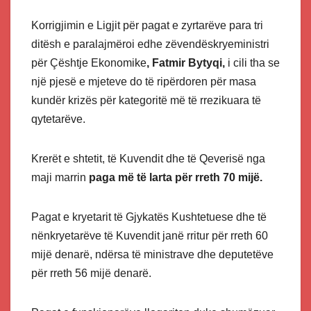
Korrigjimin e Ligjit për pagat e zyrtarëve para tri
ditësh e paralajmëroi edhe zëvendëskryeministri
për Çështje Ekonomike
, Fatmir Bytyqi,
i cili tha se
një pjesë e mjeteve do të ripërdoren për masa
kundër krizës për kategoritë më të rrezikuara të
qytetarëve.
Krerët e shtetit, të Kuvendit dhe të Qeverisë nga
maji marrin
paga më të larta për rreth 70 mijë.
Pagat e kryetarit të Gjykatës Kushtetuese dhe të
nënkryetarëve të Kuvendit janë rritur për rreth 60
mijë denarë, ndërsa të ministrave dhe deputetëve
për rreth 56 mijë denarë.