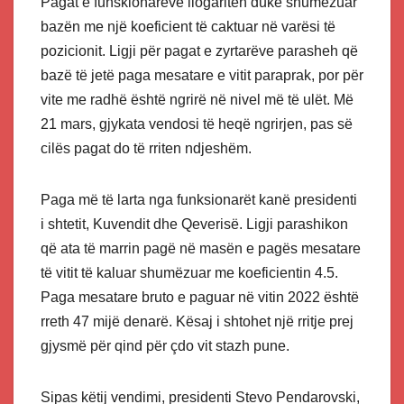
Pagat e funskionarëve llogariten duke shumëzuar
bazën me një koeficient të caktuar në varësi të
pozicionit. Ligji për pagat e zyrtarëve parasheh që
bazë të jetë paga mesatare e vitit paraprak, por për
vite me radhë është ngrirë në nivel më të ulët. Më
21 mars, gjykata vendosi të heqë ngrirjen, pas së
cilës pagat do të rriten ndjeshëm.
Paga më të larta nga funksionarët kanë presidenti
i shtetit, Kuvendit dhe Qeverisë. Ligji parashikon
që ata të marrin pagë në masën e pagës mesatare
të vitit të kaluar shumëzuar me koeficientin 4.5.
Paga mesatare bruto e paguar në vitin 2022 është
rreth 47 mijë denarë. Kësaj i shtohet një rritje prej
gjysmë për qind për çdo vit stazh pune.
Sipas këtij vendimi, presidenti Stevo Pendarovski,