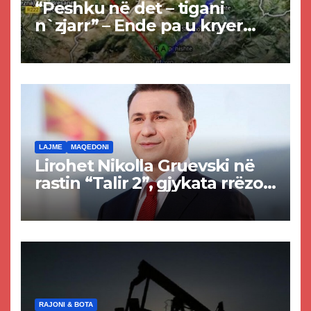
“Peshku në det – tigani
n`zjarr” – Ende pa u kryer
projekti i tunelit, komuna e
Tetovës nis punimet për
rrugën Tetovë – Prizren
LAJME
MAQEDONI
Lirohet Nikolla Gruevski në
rastin “Talir 2”, gjykata rrëzon
akuzat për ndërtimin e
paligjshëm të selisë së
VMRO-DPMNE-së
RAJONI & BOTA