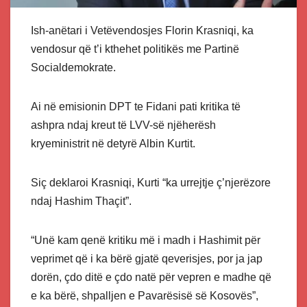
Ish-anëtari i Vetëvendosjes Florin Krasniqi, ka
vendosur që t’i kthehet politikës me Partinë
Socialdemokrate.
Ai në emisionin DPT te Fidani pati kritika të
ashpra ndaj kreut të LVV-së njëherësh
kryeministrit në detyrë Albin Kurtit.
Siç deklaroi Krasniqi, Kurti “ka urrejtje ç’njerëzore
ndaj Hashim Thaçit”.
“Unë kam qenë kritiku më i madh i Hashimit për
veprimet që i ka bërë gjatë qeverisjes, por ja jap
dorën, çdo ditë e çdo natë për vepren e madhe që
e ka bërë, shpalljen e Pavarësisë së Kosovës”,