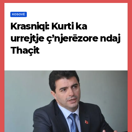
KOSOVË
Krasniqi: Kurti ka
urrejtje ç’njerëzore ndaj
Thaçit