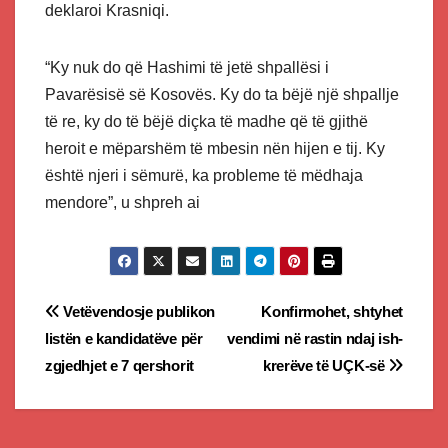
deklaroi Krasniqi.
“Ky nuk do që Hashimi të jetë shpallësi i
Pavarësisë së Kosovës. Ky do ta bëjë një shpallje
të re, ky do të bëjë diçka të madhe që të gjithë
heroit e mëparshëm të mbesin nën hijen e tij. Ky
është njeri i sëmurë, ka probleme të mëdhaja
mendore”, u shpreh ai
Post
Vetëvendosje publikon
Konfirmohet, shtyhet
listën e kandidatëve për
vendimi në rastin ndaj ish-
navigation
zgjedhjet e 7 qershorit
krerëve të UÇK-së