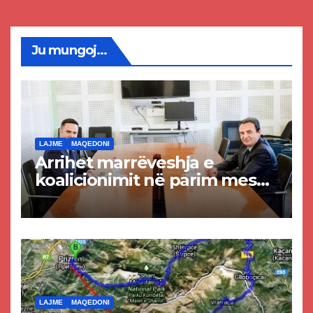
Ju mungoj...
LAJME
MAQEDONI
Arrihet marrëveshja e
koalicionimit në parim mes
Kurtit dhe Abdixhikut
LAJME
MAQEDONI