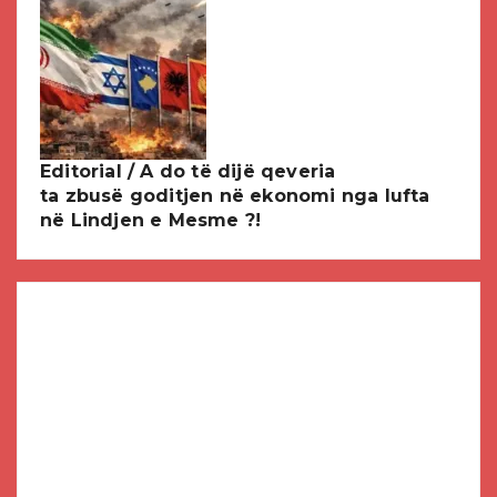
Editorial / A do të dijë qeveria
ta zbusë goditjen në ekonomi nga lufta
në Lindjen e Mesme ?!