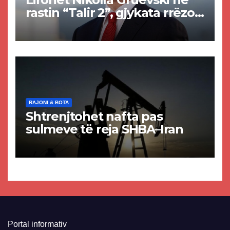
rastin “Talir 2”, gjykata rrëzon
akuzat për ndërtimin e
paligjshëm të selisë së
VMRO-DPMNE-së
RAJONI & BOTA
Shtrenjtohet nafta pas
sulmeve të reja SHBA–Iran
Portal informativ