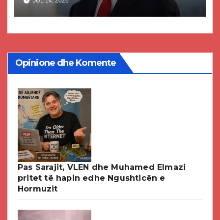
JUL 14, 2026
paligjshëm të selisë së VMRO-
DPMNE-së
Opinione dhe Komente
Pas Sarajit, VLEN dhe Muhamed Elmazi
pritet të hapin edhe Ngushticën e
Hormuzit