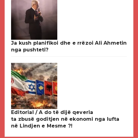
Ja kush planifikoi dhe e rrëzoi Ali Ahmetin
nga pushteti?
Editorial / A do të dijë qeveria
ta zbusë goditjen në ekonomi nga lufta
në Lindjen e Mesme ?!