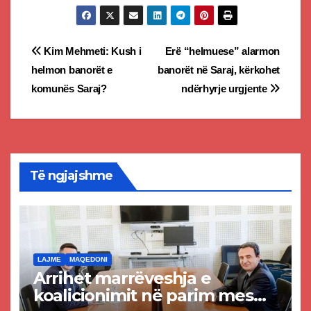
Post
Kim Mehmeti: Kush i
Erë “helmuese” alarmon
helmon banorët e
banorët në Saraj, kërkohet
navigation
komunës Saraj?
ndërhyrje urgjente
Të ngjajshme
LAJME
MAQEDONI
Arrihet marrëveshja e
koalicionimit në parim mes