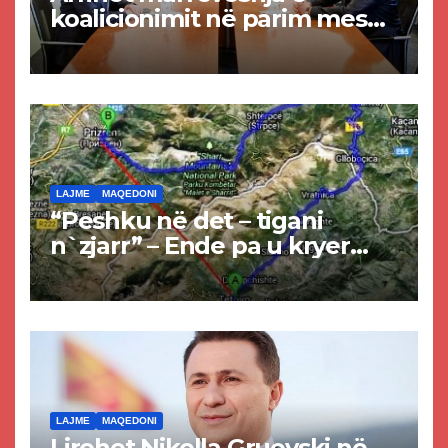
koalicionimit në parim mes
Kurtit dhe Abdixhikut
LAJME
MAQEDONI
“Peshku në det – tigani
n`zjarr” – Ende pa u kryer
projekti i tunelit, komuna e
Tetovës nis punimet për
rrugën Tetovë – Prizren
LAJME
MAQEDONI
Lirohet Nikolla Gruevski në