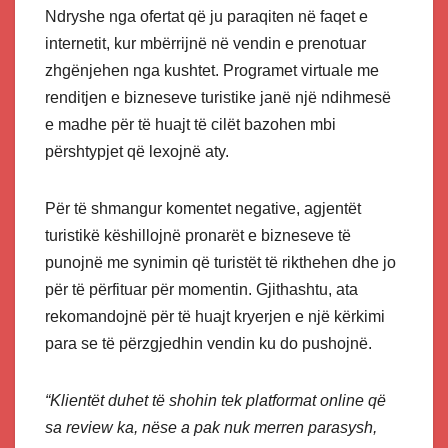
Ndryshe nga ofertat që ju paraqiten në faqet e
internetit, kur mbërrijnë në vendin e prenotuar
zhgënjehen nga kushtet. Programet virtuale me
renditjen e bizneseve turistike janë një ndihmesë
e madhe për të huajt të cilët bazohen mbi
përshtypjet që lexojnë aty.
Për të shmangur komentet negative, agjentët
turistikë këshillojnë pronarët e bizneseve të
punojnë me synimin që turistët të rikthehen dhe jo
për të përfituar për momentin. Gjithashtu, ata
rekomandojnë për të huajt kryerjen e një kërkimi
para se të përzgjedhin vendin ku do pushojnë.
“Klientët duhet të shohin tek platformat online që
sa review ka, nëse a pak nuk merren parasysh,