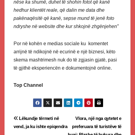
nëse ka shumë, duhet të shohin fotot që kanë
hedhur klientët reale, që dalin me data dhe
pakënaqësitë që kanë, sepse mund të jenë foto
ndryshe në website dhe kur shkojnë zhgënjehen”
Por në kohën e medias sociale ku komentet
arrijnë të ndikojnë në ecurinë e një biznesi, këto
skema mashtrimesh nuk do të zgjasin gjatë, pasi
të gjithë eksperiencën e dokumentojnë online.
Top Channel
Post
Lëkundje tërmeti në
Vlora, një nga qytetet e
vend, ja ku ishte epiqendra
preferuara të turistëve të
navigation
huaj: Plazhe të bukura dhe