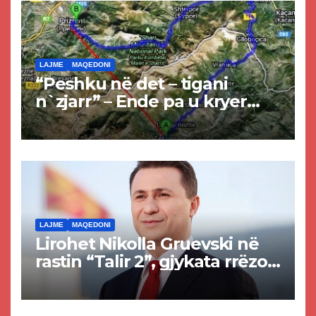
LAJME
MAQEDONI
“Peshku në det – tigani
n`zjarr” – Ende pa u kryer
projekti i tunelit, komuna e
Tetovës nis punimet për
rrugën Tetovë – Prizren
LAJME
MAQEDONI
Lirohet Nikolla Gruevski në
rastin “Talir 2”, gjykata rrëzon
akuzat për ndërtimin e
paligjshëm të selisë së
VMRO-DPMNE-së