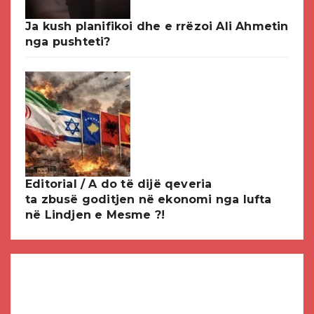
Ja kush planifikoi dhe e rrëzoi Ali Ahmetin
nga pushteti?
Editorial / A do të dijë qeveria
ta zbusë goditjen në ekonomi nga lufta
në Lindjen e Mesme ?!