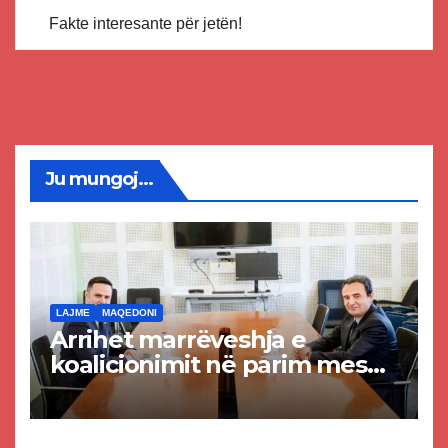
Fakte interesante për jetën!
Ju mungoj...
LAJME
MAQEDONI
Arrihet marrëveshja e
koalicionimit në parim mes
Kurtit dhe Abdixhikut