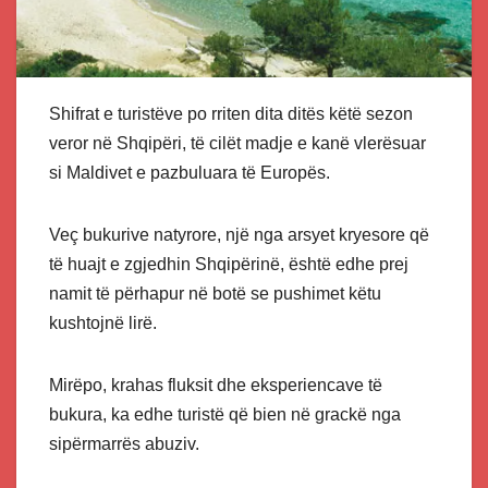
Shifrat e turistëve po rriten dita ditës këtë sezon
veror në Shqipëri, të cilët madje e kanë vlerësuar
si Maldivet e pazbuluara të Europës.
Veç bukurive natyrore, një nga arsyet kryesore që
të huajt e zgjedhin Shqipërinë, është edhe prej
namit të përhapur në botë se pushimet këtu
kushtojnë lirë.
Mirëpo, krahas fluksit dhe eksperiencave të
bukura, ka edhe turistë që bien në grackë nga
sipërmarrës abuziv.