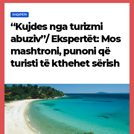
SHQIPËRI
“Kujdes nga turizmi
abuziv”/ Ekspertët: Mos
mashtroni, punoni që
turisti të kthehet sërish