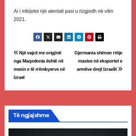
Ai i mbijetoi një atentati pasi u rizgjodh në vitin
2021.
Post
Një vajzë me origjinë
Gjermania shënon rritje
nga Maqedonia është në
masive në eksportet e
navigation
mesin e të rrëmbyerve në
armëve drejt Izraelit
Izrael
Të ngjajshme