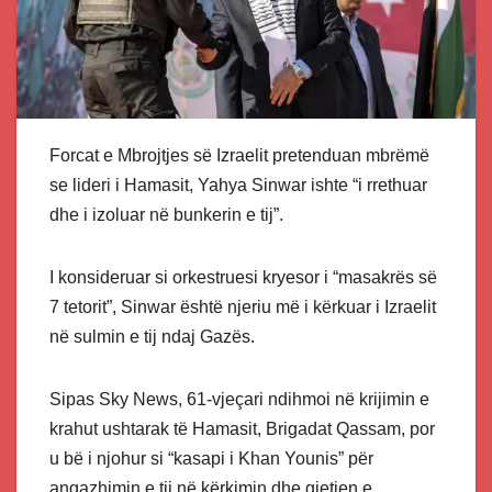
Forcat e Mbrojtjes së Izraelit pretenduan mbrëmë
se lideri i Hamasit, Yahya Sinwar ishte “i rrethuar
dhe i izoluar në bunkerin e tij”.
I konsideruar si orkestruesi kryesor i “masakrës së
7 tetorit”, Sinwar është njeriu më i kërkuar i Izraelit
në sulmin e tij ndaj Gazës.
Sipas Sky News, 61-vjeçari ndihmoi në krijimin e
krahut ushtarak të Hamasit, Brigadat Qassam, por
u bë i njohur si “kasapi i Khan Younis” për
angazhimin e tij në kërkimin dhe gjetjen e