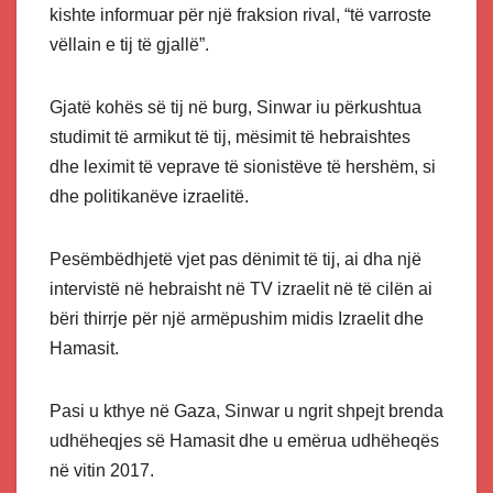
kishte informuar për një fraksion rival, “të varroste
vëllain e tij të gjallë”.
Gjatë kohës së tij në burg, Sinwar iu përkushtua
studimit të armikut të tij, mësimit të hebraishtes
dhe leximit të veprave të sionistëve të hershëm, si
dhe politikanëve izraelitë.
Pesëmbëdhjetë vjet pas dënimit të tij, ai dha një
intervistë në hebraisht në TV izraelit në të cilën ai
bëri thirrje për një armëpushim midis Izraelit dhe
Hamasit.
Pasi u kthye në Gaza, Sinwar u ngrit shpejt brenda
udhëheqjes së Hamasit dhe u emërua udhëheqës
në vitin 2017.