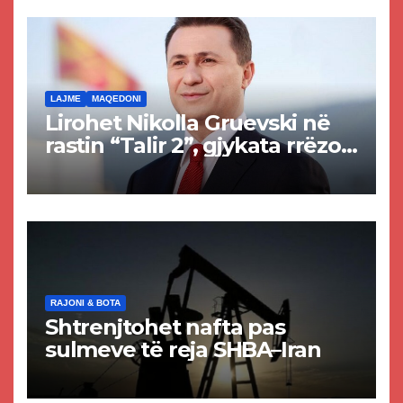
rrugën Tetovë – Prizren
LAJME
MAQEDONI
Lirohet Nikolla Gruevski në
rastin “Talir 2”, gjykata rrëzon
akuzat për ndërtimin e
paligjshëm të selisë së
VMRO-DPMNE-së
RAJONI & BOTA
Shtrenjtohet nafta pas
sulmeve të reja SHBA–Iran