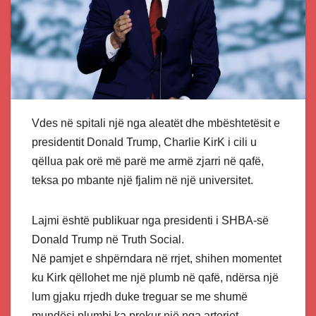
Vdes në spitali një nga aleatët dhe mbështetësit e
presidentit Donald Trump, Charlie KirK i cili u
qëllua pak orë më parë me armë zjarri në qafë,
teksa po mbante një fjalim në një universitet.
Lajmi është publikuar nga presidenti i SHBA-së
Donald Trump në Truth Social.
Në pamjet e shpërndara në rrjet, shihen momentet
ku Kirk qëllohet me një plumb në qafë, ndërsa një
lum gjaku rrjedh duke treguar se me shumë
mundësi plumbi ka prekur një nga arteriet.