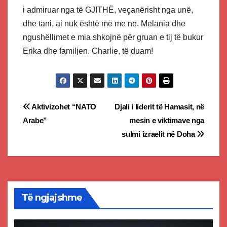
i admiruar nga të GJITHË, veçanërisht nga unë,
dhe tani, ai nuk është më me ne. Melania dhe
ngushëllimet e mia shkojnë për gruan e tij të bukur
Erika dhe familjen. Charlie, të duam!
Post
Aktivizohet “NATO
Djali i liderit të Hamasit, në
Arabe”
mesin e viktimave nga
navigation
sulmi izraelit në Doha
Të ngjajshme