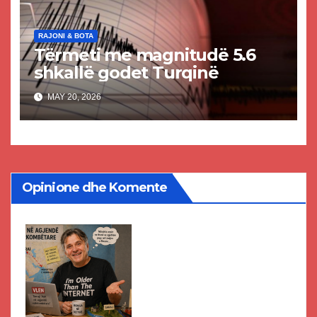
RAJONI & BOTA
Tërmeti me magnitudë 5.6
shkallë godet Turqinë
MAY 20, 2026
Opinione dhe Komente