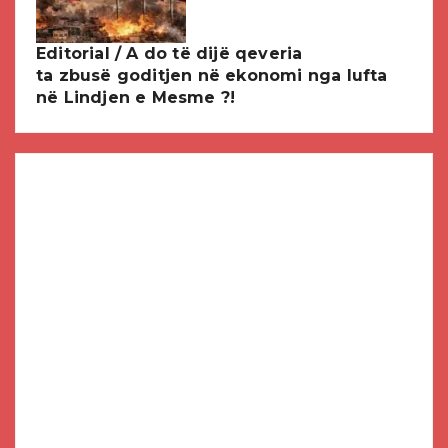
Editorial / A do të dijë qeveria
ta zbusë goditjen në ekonomi nga lufta
në Lindjen e Mesme ?!