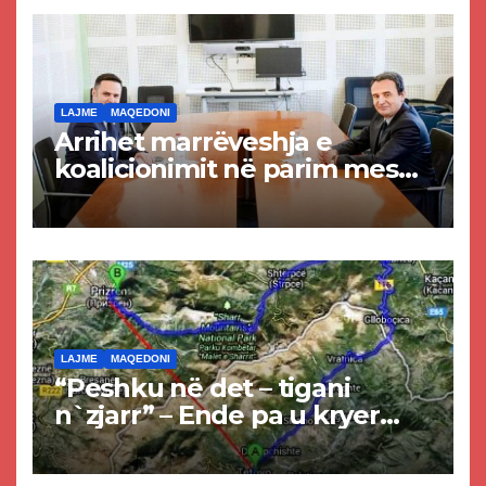
LAJME
MAQEDONI
Arrihet marrëveshja e
koalicionimit në parim mes
Kurtit dhe Abdixhikut
LAJME
MAQEDONI
“Peshku në det – tigani
n`zjarr” – Ende pa u kryer
projekti i tunelit, komuna e
Tetovës nis punimet për