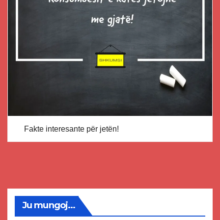
Fakte interesante për jetën!
Ju mungoj...