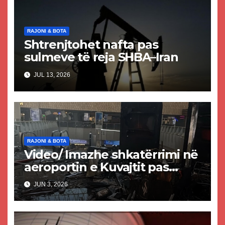
RAJONI & BOTA
Shtrenjtohet nafta pas
sulmeve të reja SHBA–Iran
JUL 13, 2026
RAJONI & BOTA
Video/ Imazhe shkatërrimi në
aeroportin e Kuvajtit pas
sulmit iranian, një i vdekur
JUN 3, 2026
dhe shumë të plagosur