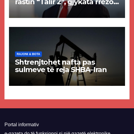
rastin “Talir 2”, gjykata rrëzon
akuzat për ndërtimin e
paligjshëm të selisë së
VMRO-DPMNE-së
RAJONI & BOTA
Shtrenjtohet nafta pas
sulmeve të reja SHBA–Iran
Portal informativ
e-gazeta do të funksionoj si një gazetë elektronike