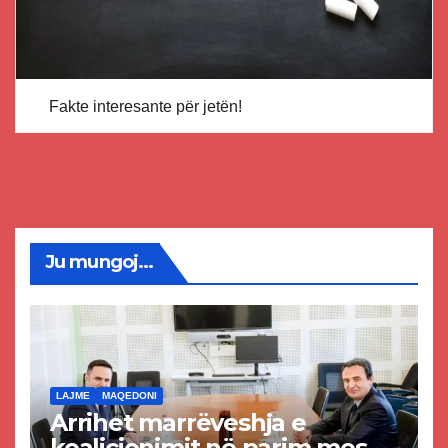
Fakte interesante për jetën!
Ju mungoj...
LAJME
MAQEDONI
Arrihet marrëveshja e
koalicionimit në parim mes