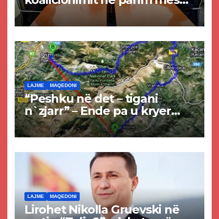
Kurtit dhe Abdixhikut
LAJME
MAQEDONI
“Peshku në det – tigani
n`zjarr” – Ende pa u kryer
projekti i tunelit, komuna e
Tetovës nis punimet për
rrugën Tetovë – Prizren
LAJME
MAQEDONI
Lirohet Nikolla Gruevski në