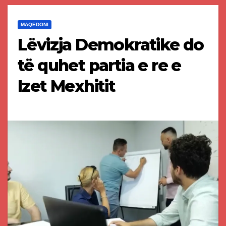
MAQEDONI
Lëvizja Demokratike do
të quhet partia e re e
Izet Mexhitit