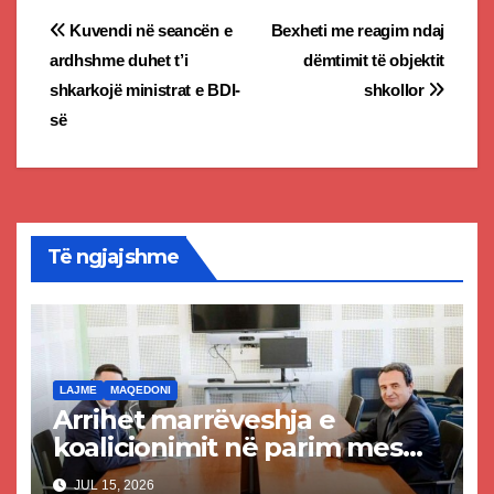
Post
Kuvendi në seancën e
Bexheti me reagim ndaj
ardhshme duhet t’i
dëmtimit të objektit
navigation
shkarkojë ministrat e BDI-
shkollor
së
Të ngjajshme
LAJME
MAQEDONI
Arrihet marrëveshja e
koalicionimit në parim mes
Kurtit dhe Abdixhikut
JUL 15, 2026