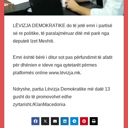
LËVIZJA DEMOKRATIKE do të jetë emri i partisë
së re politike, të paralajmëruar ditë më parë nga
deputeti Izet Mexhiti.
Emri është bërë i ditur sot pas përfundimit të afatit
për dhënien e ideve nga qytetarët përmes
platformës online www.lëvizja.mk.
Ndryshe, partia Lëvizja Demokratike më datë 13
gusht do të promovohet edhe
zyrtarisht./KlanMacedonia