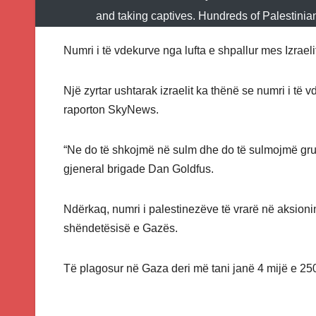
and taking captives. Hundreds of Palestinia
Numri i të vdekurve nga lufta e shpallur mes Izrae
Një zyrtar ushtarak izraelit ka thënë se numri i të 
raporton SkyNews.
“Ne do të shkojmë në sulm dhe do të sulmojmë grup
gjeneral brigade Dan Goldfus.
Ndërkaq, numri i palestinezëve të vrarë në aksionin 
shëndetësisë e Gazës.
Të plagosur në Gaza deri më tani janë 4 mijë e 25