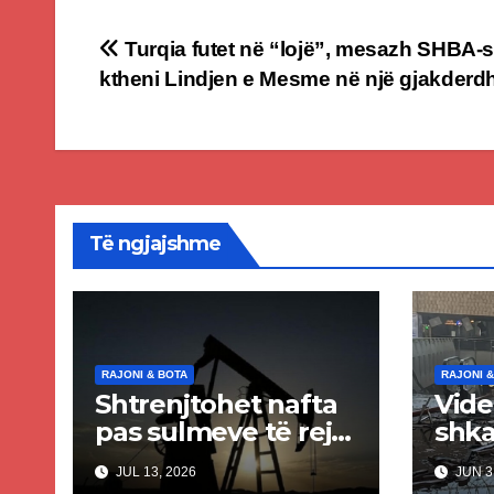
Post
Turqia futet në “lojë”, mesazh SHBA-s
ktheni Lindjen e Mesme në një gjakderd
navigation
Të ngjajshme
RAJONI & BOTA
RAJONI &
Shtrenjtohet nafta
Vide
pas sulmeve të reja
shka
SHBA–Iran
aero
JUL 13, 2026
JUN 3
Kuva