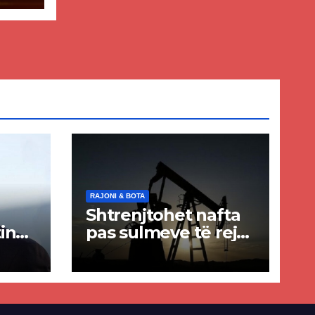
RAJONI & BOTA
Shtrenjtohet nafta
in
pas sulmeve të reja
a
SHBA–Iran
ër
lisë