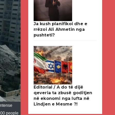
Ja kush planifikoi dhe e
rrëzoi Ali Ahmetin nga
pushteti?
Editorial / A do të dijë
qeveria ta zbusë goditjen
në ekonomi nga lufta në
Lindjen e Mesme ?!
 intense
 900 people