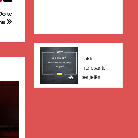
Do të
sme
Fakte
interesante
për jetën!