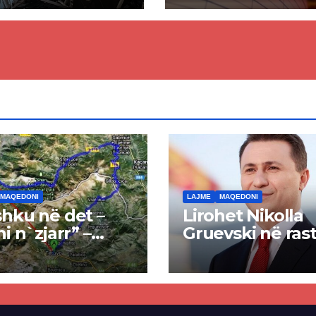
ian, një i vdekur
 shumë të
osur
MAQEDONI
LAJME
MAQEDONI
hku në det –
Lirohet Nikolla
ni n`zjarr” –
Gruevski në rast
 pa u kryer
“Talir 2”, gjykat
kti i tunelit,
rrëzon akuzat p
una e Tetovës
ndërtimin e
punimet për
paligjshëm të se