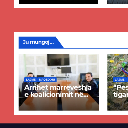
iran
dhe
plag
Ju mungoj...
LAJME
MAQEDONI
LAJME
Arrihet marrëveshja
“Pes
e koalicionimit në
tiga
parim mes Kurtit
Ende
dhe Abdixhikut
proje
kom
nis 