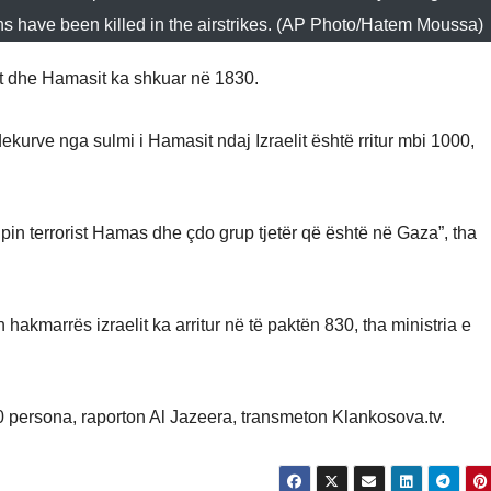
ns have been killed in the airstrikes. (AP Photo/Hatem Moussa)
lit dhe Hamasit ka shkuar në 1830.
vdekurve nga sulmi i Hamasit ndaj Izraelit është rritur mbi 1000,
in terrorist Hamas dhe çdo grup tjetër që është në Gaza”, tha
hakmarrës izraelit ka arritur në të paktën 830, tha ministria e
0 persona, raporton Al Jazeera, transmeton Klankosova.tv.