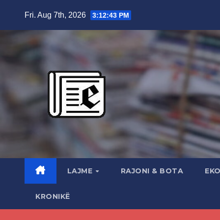
Skip
Fri. Aug 7th, 2026
3:12:44 PM
to
content
LAJME
RAJONI & BOTA
EK
KRONIKË