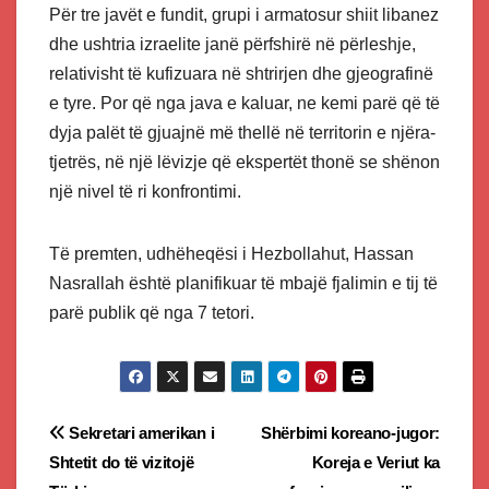
Për tre javët e fundit, grupi i armatosur shiit libanez
dhe ushtria izraelite janë përfshirë në përleshje,
relativisht të kufizuara në shtrirjen dhe gjeografinë
e tyre. Por që nga java e kaluar, ne kemi parë që të
dyja palët të gjuajnë më thellë në territorin e njëra-
tjetrës, në një lëvizje që ekspertët thonë se shënon
një nivel të ri konfrontimi.
Të premten, udhëheqësi i Hezbollahut, Hassan
Nasrallah është planifikuar të mbajë fjalimin e tij të
parë publik që nga 7 tetori.
Post
Sekretari amerikan i
Shërbimi koreano-jugor:
Shtetit do të vizitojë
Koreja e Veriut ka
navigation