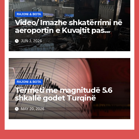
RAJONI & BOTA
Video/ Imazhe shkatërrimi në
aeroportin e Kuvajtit pas
sulmit iranian, një i vdekur
JUN 3, 2026
dhe shumë të plagosur
RAJONI & BOTA
Tërmeti me magnitudë 5.6
shkallë godet Turqinë
MAY 20, 2026