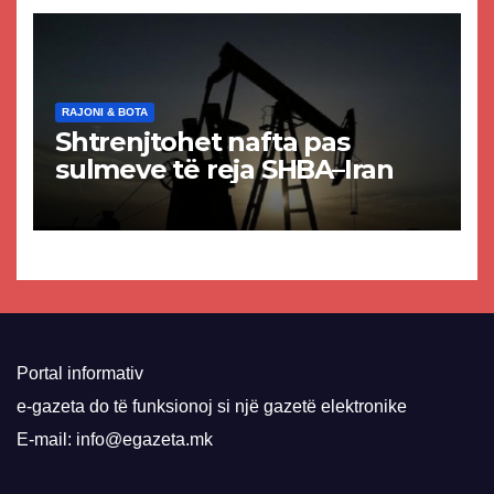
VMRO-DPMNE-së
RAJONI & BOTA
Shtrenjtohet nafta pas
sulmeve të reja SHBA–Iran
Portal informativ
e-gazeta do të funksionoj si një gazetë elektronike
E-mail: info@egazeta.mk