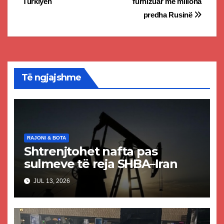
Türkiyen
furnizuar me miliona
predha Rusinë
Të ngjajshme
RAJONI & BOTA
Shtrenjtohet nafta pas
sulmeve të reja SHBA–Iran
JUL 13, 2026