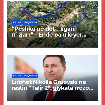
LAJME
MAQEDONI
“Peshku në det – tigani
n`zjarr” – Ende pa u kryer
projekti i tunelit, komuna e
Tetovës nis punimet për
rrugën Tetovë – Prizren
LAJME
MAQEDONI
Lirohet Nikolla Gruevski në
rastin “Talir 2”, gjykata rrëzon
akuzat për ndërtimin e
paligjshëm të selisë së