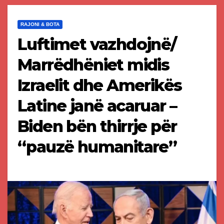
RAJONI & BOTA
Luftimet vazhdojnë/
Marrëdhëniet midis
Izraelit dhe Amerikës
Latine janë acaruar –
Biden bën thirrje për
“pauzë humanitare”