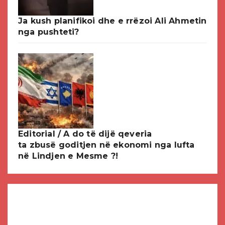
Ja kush planifikoi dhe e rrëzoi Ali Ahmetin
nga pushteti?
Editorial / A do të dijë qeveria
ta zbusë goditjen në ekonomi nga lufta
në Lindjen e Mesme ?!