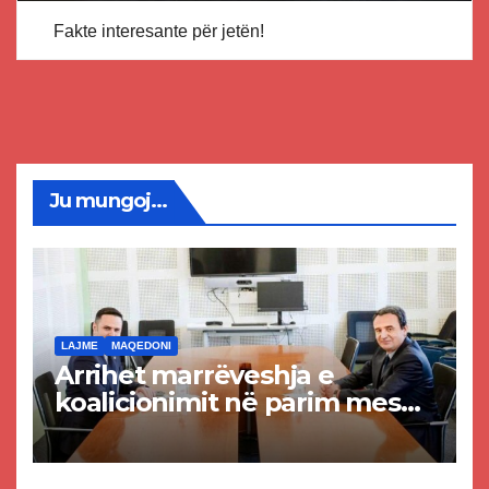
Fakte interesante për jetën!
Ju mungoj...
LAJME
MAQEDONI
Arrihet marrëveshja e
koalicionimit në parim mes
Kurtit dhe Abdixhikut