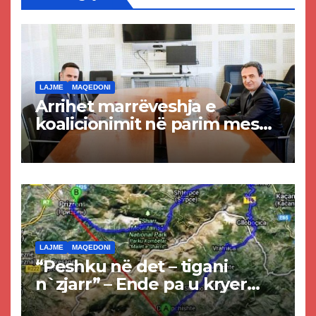
LAJME
MAQEDONI
Arrihet marrëveshja e
koalicionimit në parim mes
Kurtit dhe Abdixhikut
LAJME
MAQEDONI
“Peshku në det – tigani
n`zjarr” – Ende pa u kryer
projekti i tunelit, komuna e