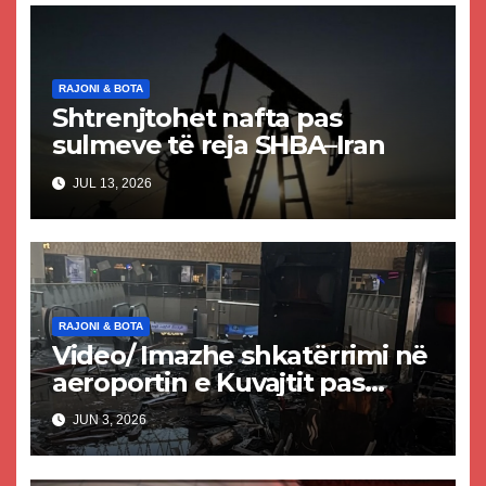
RAJONI & BOTA
Shtrenjtohet nafta pas
sulmeve të reja SHBA–Iran
JUL 13, 2026
RAJONI & BOTA
Video/ Imazhe shkatërrimi në
aeroportin e Kuvajtit pas
sulmit iranian, një i vdekur
JUN 3, 2026
dhe shumë të plagosur