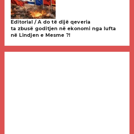
Editorial / A do të dijë qeveria
ta zbusë goditjen në ekonomi nga lufta
në Lindjen e Mesme ?!