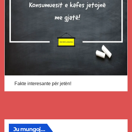
Fakte interesante për jetën!
Ju mungoj...