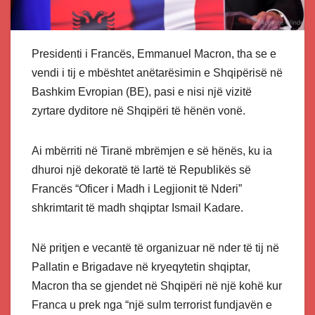
Presidenti i Francës, Emmanuel Macron, tha se e
vendi i tij e mbështet anëtarësimin e Shqipërisë në
Bashkim Evropian (BE), pasi e nisi një vizitë
zyrtare dyditore në Shqipëri të hënën vonë.
Ai mbërriti në Tiranë mbrëmjen e së hënës, ku ia
dhuroi një dekoratë të lartë të Republikës së
Francës “Oficer i Madh i Legjionit të Nderi”
shkrimtarit të madh shqiptar Ismail Kadare.
Në pritjen e vecantë të organizuar në nder të tij në
Pallatin e Brigadave në kryeqytetin shqiptar,
Macron tha se gjendet në Shqipëri në një kohë kur
Franca u prek nga “një sulm terrorist fundjavën e