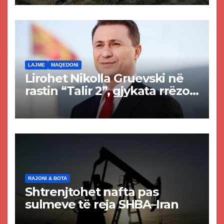
Tetovës nis punimet për
rrugën Tetovë – Prizren
LAJME
MAQEDONI
Lirohet Nikolla Gruevski në
rastin “Talir 2”, gjykata rrëzon
akuzat për ndërtimin e
paligjshëm të selisë së
VMRO-DPMNE-së
RAJONI & BOTA
Shtrenjtohet nafta pas
sulmeve të reja SHBA–Iran