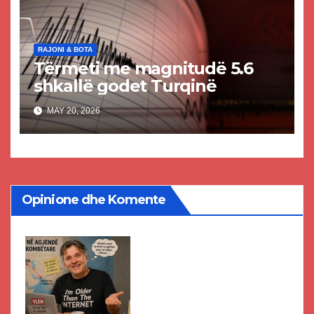
RAJONI & BOTA
Tërmeti me magnitudë 5.6
shkallë godet Turqinë
MAY 20, 2026
Opinione dhe Komente