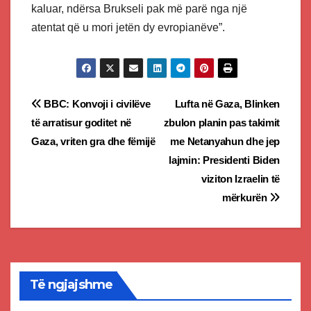
kaluar, ndërsa Brukseli pak më parë nga një
atentat që u mori jetën dy evropianëve”.
Post
BBC: Konvoji i civilëve
Lufta në Gaza, Blinken
të arratisur goditet në
zbulon planin pas takimit
navigation
Gaza, vriten gra dhe fëmijë
me Netanyahun dhe jep
lajmin: Presidenti Biden
viziton Izraelin të
mërkurën
Të ngjajshme