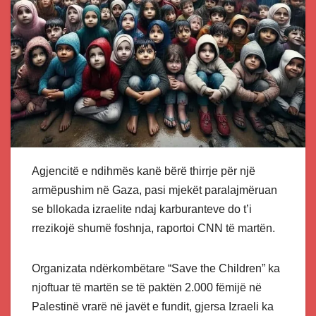
Agjencitë e ndihmës kanë bërë thirrje për një
armëpushim në Gaza, pasi mjekët paralajmëruan
se bllokada izraelite ndaj karburanteve do t’i
rrezikojë shumë foshnja, raportoi CNN të martën.
Organizata ndërkombëtare “Save the Children” ka
njoftuar të martën se të paktën 2.000 fëmijë në
Palestinë vrarë në javët e fundit, gjersa Izraeli ka