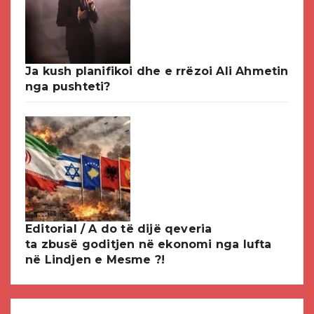
Ja kush planifikoi dhe e rrëzoi Ali Ahmetin
nga pushteti?
Editorial / A do të dijë qeveria
ta zbusë goditjen në ekonomi nga lufta
në Lindjen e Mesme ?!