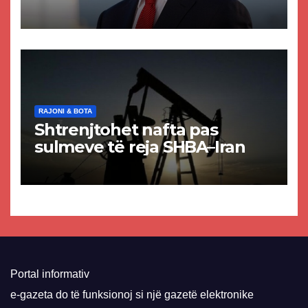
akuzat për ndërtimin e
paligjshëm të selisë së
VMRO-DPMNE-së
RAJONI & BOTA
Shtrenjtohet nafta pas
sulmeve të reja SHBA–Iran
Portal informativ
e-gazeta do të funksionoj si një gazetë elektronike