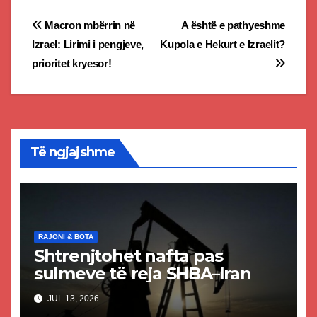
Post
Macron mbërrin në
A është e pathyeshme
Izrael: Lirimi i pengjeve,
Kupola e Hekurt e Izraelit?
navigation
prioritet kryesor!
Të ngjajshme
RAJONI & BOTA
Shtrenjtohet nafta pas
sulmeve të reja SHBA–Iran
JUL 13, 2026