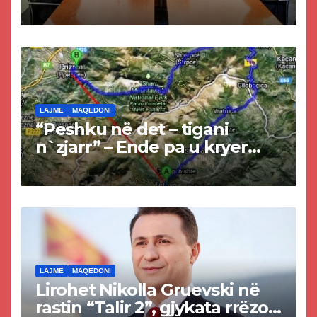
Kurtit dhe Abdixhikut
LAJME
MAQEDONI
“Peshku në det – tigani
n`zjarr” – Ende pa u kryer
projekti i tunelit, komuna e
Tetovës nis punimet për
rrugën Tetovë – Prizren
LAJME
MAQEDONI
Lirohet Nikolla Gruevski në
rastin “Talir 2”, gjykata rrëzon