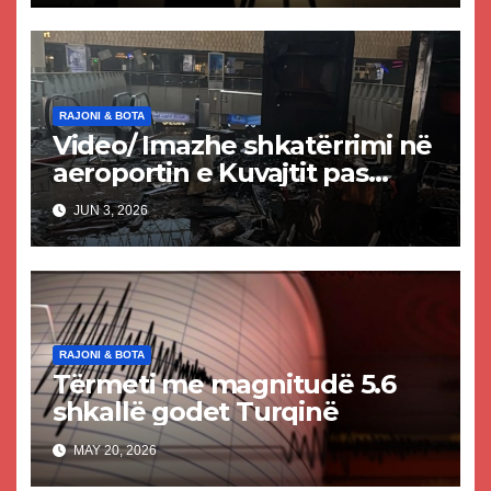
RAJONI & BOTA
Video/ Imazhe shkatërrimi në
aeroportin e Kuvajtit pas
sulmit iranian, një i vdekur
JUN 3, 2026
dhe shumë të plagosur
RAJONI & BOTA
Tërmeti me magnitudë 5.6
shkallë godet Turqinë
MAY 20, 2026