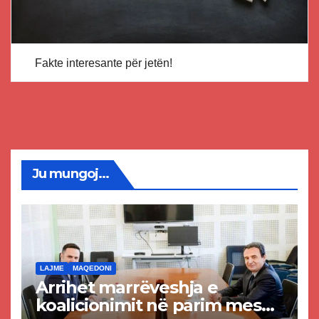
Fakte interesante për jetën!
Ju mungoj...
LAJME
MAQEDONI
Arrihet marrëveshja e
koalicionimit në parim mes