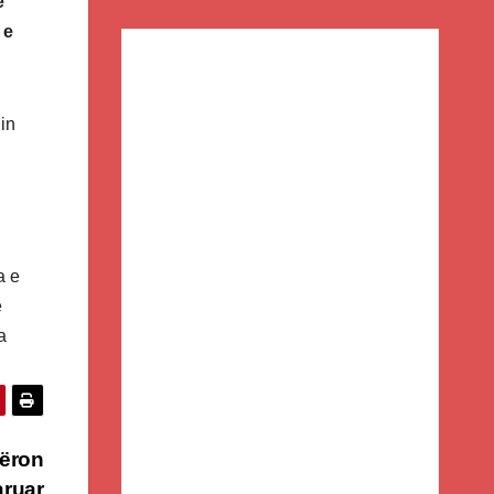
e
 e
hin
a e
ë
a
hëron
aruar