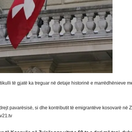
ikulli të gjatë ka treguar në detaje historinë e marrëdhënieve m
drejt pavarësisë, si dhe kontributit të emigrantëve kosovarë në Z
tv21.tv