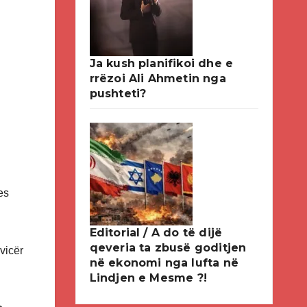
Ja kush planifikoi dhe e
rrëzoi Ali Ahmetin nga
pushteti?
es
Editorial / A do të dijë
qeveria ta zbusë goditjen
vicër
në ekonomi nga lufta në
Lindjen e Mesme ?!