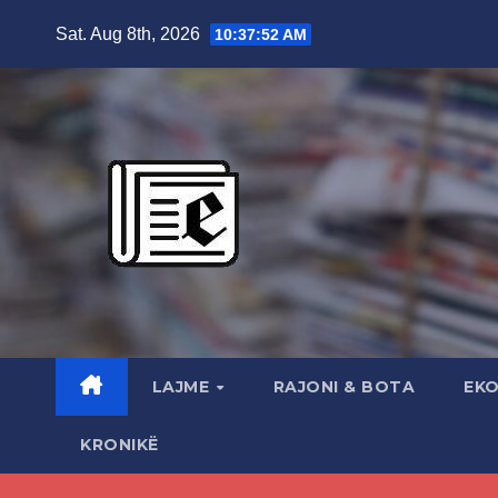
Skip
Sat. Aug 8th, 2026
10:37:53 AM
to
content
LAJME
RAJONI & BOTA
EK
KRONIKË