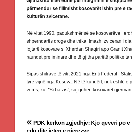
Gjithashtu flitet edhe për integrimin e shqiptarë
përmendur se fillimisht kosovarët ishin pre e rac
kulturën zvicerane.
Në vitet 1990, padukshmërisë së kosovarëve i erdhi 
shpërndarës droge dhe thika. Imazhi zviceran i dia
lojtarë kosovarë si Xherdan Shaqiri apo Granit Xhaka
raundet preliminare dhe të gjitha partitë politike ta
Sipas shifrave të vitit 2021 nga Enti Federal i Stat
tyre vijnë nga Kosova. Në të kundërt, nuk është e 
verës, kur “Schatzis”, siç quhen kosovarët gjermani
Post
PDK kërkon zgjedhje: Kjo qeveri po e
çdo ditë jetën e njerëzve