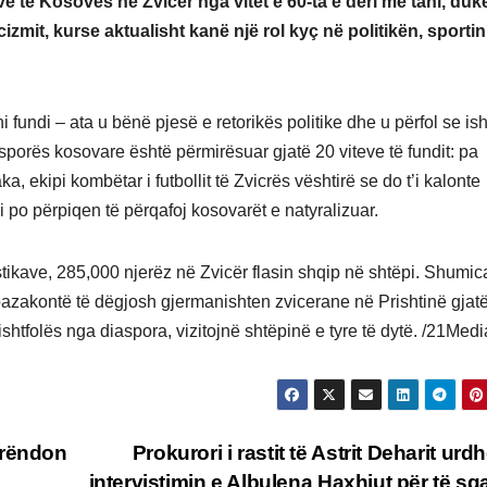
ve të Kosovës në Zvicër nga vitet e 60-ta e deri më tani, duk
izmit, kurse aktualisht kanë një rol kyç në politikën, sportin
fundi – ata u bënë pjesë e retorikës politike dhe u përfol se is
sporës kosovare është përmirësuar gjatë 20 viteve të fundit: pa
, ekipi kombëtar i futbollit të Zvicrës vështirë se do t’i kalonte
ni po përpiqen të përqafoj kosovarët e natyralizuar.
istikave, 285,000 njerëz në Zvicër flasin shqip në shtëpi. Shumic
pazakontë të dëgjosh gjermanishten zvicerane në Prishtinë gjat
shtfolës nga diaspora, vizitojnë shtëpinë e tyre të dytë. /21Medi
 rëndon
Prokurori i rastit të Astrit Deharit urd
intervistimin e Albulena Haxhiut për të sq