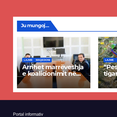
Maq
Veri
Ju mungoj...
LAJME
MAQEDONI
LAJME
Arrihet marrëveshja
“Pes
e koalicionimit në
tiga
parim mes Kurtit
Ende
dhe Abdixhikut
proje
kom
nis 
rrug
Priz
Portal informativ