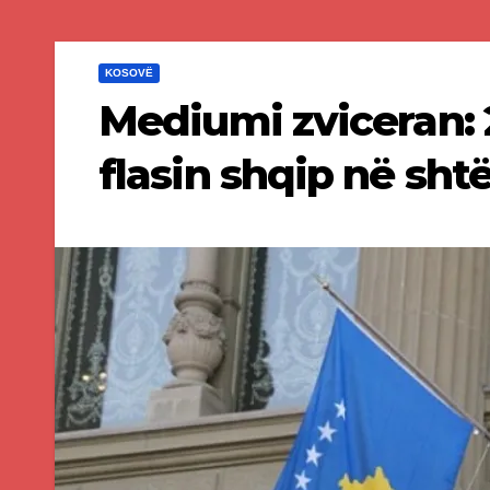
KOSOVË
Mediumi zviceran: 
flasin shqip në sht