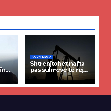
RAJONI & BOTA
Shtrenjtohet nafta
in
pas sulmeve të reja
a
SHBA–Iran
ër
lisë
E-së