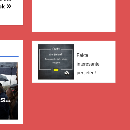
ook
Fakte
interesante
për jetën!
s:
–
sh