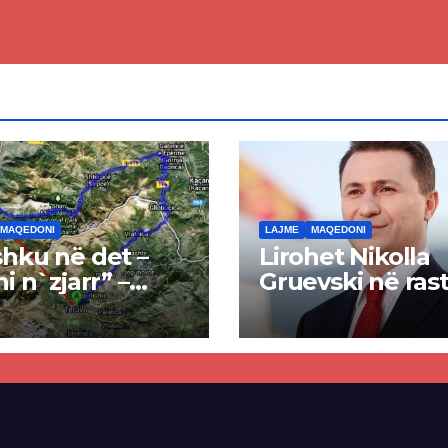
edoninë e
ut
MAQEDONI
LAJME
MAQEDONI
hku në det –
Lirohet Nikolla
ni n`zjarr” –
Gruevski në rast
 pa u kryer
“Talir 2”, gjykat
kti i tunelit,
rrëzon akuzat p
una e Tetovës
ndërtimin e
punimet për
paligjshëm të se
ën Tetovë –
së VMRO-DPMN
ren