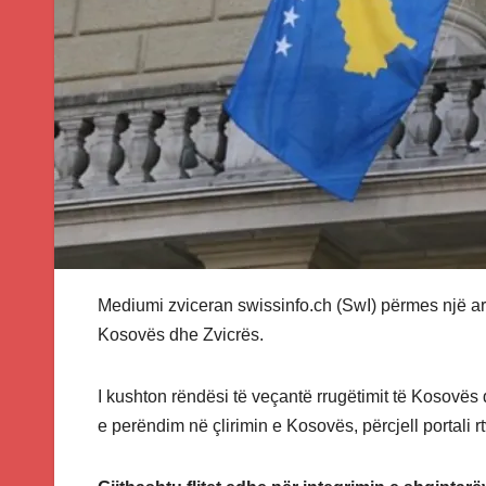
Mediumi zviceran swissinfo.ch (SwI) përmes një art
Kosovës dhe Zvicrës.
I kushton rëndësi të veçantë rrugëtimit të Kosovës 
e perëndim në çlirimin e Kosovës, përcjell portali r