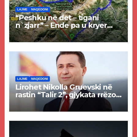
LAJME
MAQEDONI
“Peshku në det – tigani
n`zjarr” – Ende pa u kryer
projekti i tunelit, komuna e
Tetovës nis punimet për
rrugën Tetovë – Prizren
LAJME
MAQEDONI
Lirohet Nikolla Gruevski në
rastin “Talir 2”, gjykata rrëzon
akuzat për ndërtimin e
paligjshëm të selisë së
VMRO-DPMNE-së