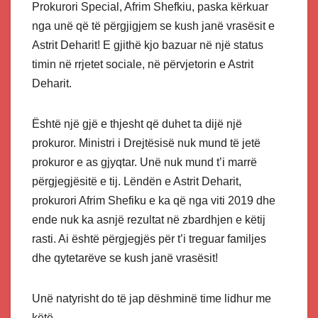
Prokurori Special, Afrim Shefkiu, paska kërkuar
nga unë që të përgjigjem se kush janë vrasësit e
Astrit Deharit! E gjithë kjo bazuar në një status
timin në rrjetet sociale, në përvjetorin e Astrit
Deharit.
Është një gjë e thjesht që duhet ta dijë një
prokuror. Ministri i Drejtësisë nuk mund të jetë
prokuror e as gjyqtar. Unë nuk mund t’i marrë
përgjegjësitë e tij. Lëndën e Astrit Deharit,
prokurori Afrim Shefiku e ka që nga viti 2019 dhe
ende nuk ka asnjë rezultat në zbardhjen e këtij
rasti. Ai është përgjegjës për t’i treguar familjes
dhe qytetarëve se kush janë vrasësit!
Unë natyrisht do të jap dëshminë time lidhur me
këtë.