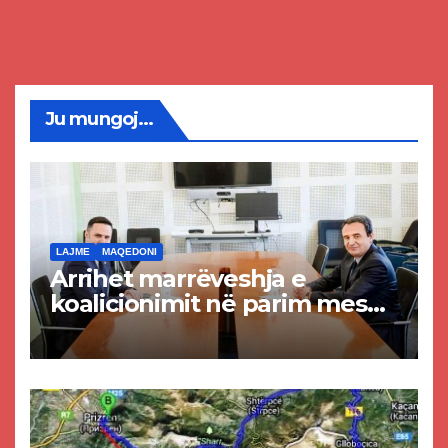
Ju mungoj...
LAJME
MAQEDONI
Arrihet marrëveshja e
koalicionimit në parim mes
Kurtit dhe Abdixhikut