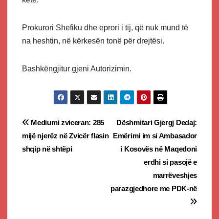
Prokurori Shefiku dhe eprori i tij, që nuk mund të
na heshtin, në kërkesën tonë për drejtësi.
Bashkëngjitur gjeni Autorizimin.
Post
Mediumi zviceran: 285
Dëshmitari Gjergj Dedaj:
mijë njerëz në Zvicër flasin
Emërimi im si Ambasador
navigation
shqip në shtëpi
i Kosovës në Maqedoni
erdhi si pasojë e
marrëveshjes
parazgjedhore me PDK-në