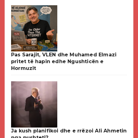
Pas Sarajit, VLEN dhe Muhamed Elmazi
pritet të hapin edhe Ngushticën e
Hormuzit
Ja kush planifikoi dhe e rrëzoi Ali Ahmetin
nga pushteti?