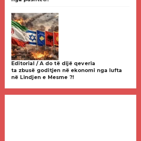
Editorial / A do të dijë qeveria
ta zbusë goditjen në ekonomi nga lufta
në Lindjen e Mesme ?!