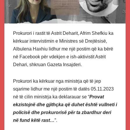
Prokurori i rastit të Astrit Deharit, Afrim Shefkiu ka
kërkuar intervistimin e Ministres së Drejtësisë,
Albulena Haxhiu lidhur me një postim që ka bërë
në Facebook për vdekjen e ish-aktivistit Astrit
Dehari, shkruan Gazeta Insajderi.
Prokurori ka kërkuar nga ministrja që të jep
sqarime lidhur me një postim të datës 05.11.2023
në të cilin ministrja ka deklarauar se “
Provat
ekzistojnë dhe gjithçka që duhet është vullneti i
policisë dhe prokurorisë për ta zbardhur deri
në fund këtë rast…
”.