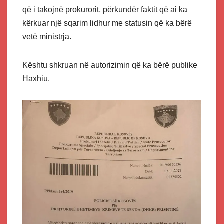
që i takojnë prokurorit, përkundër faktit që ai ka
kërkuar një sqarim lidhur me statusin që ka bërë
vetë ministrja.
Kështu shkruan në autorizimin që ka bërë publike
Haxhiu.