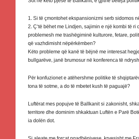
Sot në këto pjesë të Ballkanit, e gjithë beteja polit
1. Si të çmontohet ekspansionizmi serb sidomos në
2. Ç‘të bëhet me Lindjen, sajimin e një kombi të r
problemesh me trashëgiminë kulturore, fetare, polit
që vazhdimisht nëpërkëmben?
Këto probleme që kanë të bëjnë me interesat hegj
bullgarëve, janë brumosur në konferenca të ndry
Për konfuzionet e atëhershme politike të shqiptarë
tona të sotme, a do të mbetet kush të paguajë?
Luftërat mes popujve të Ballkanit si zakonisht, shk
territore dhe dominim shkaktuan Luftën e Parë Botë
ia dolën dot.
Si aleate me forcat ngadhënjyese, kryesisht me Fr