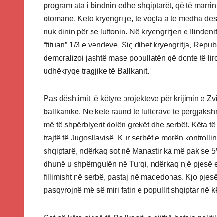
program ata i bindnin edhe shqiptarët, që të marri
otomane. Këto kryengritje, të vogla a të mëdha dësh
nuk dinin për se luftonin. Në kryengritjen e Ilindeni
“fituan” 1/3 e vendeve. Siç dihet kryengritja, Rep
demoralizoi jashtë mase popullatën që donte të lir
udhëkryqe tragjike të Ballkanit.
Pas dështimit të këtyre projekteve për krijimin e Zvi
ballkanike. Në këtë raund të luftërave të përgjaks
më të shpërblyerit dolën grekët dhe serbët. Këta 
trajtë të Jugosllavisë. Kur serbët e morën kontro
shqiptarë, ndërkaq sot në Manastir ka më pak se 
dhunë u shpërngulën në Turqi, ndërkaq një pjesë e t
fillimisht në serbë, pastaj në maqedonas. Kjo pjesë
pasqyrojnë më së miri fatin e popullit shqiptar në k