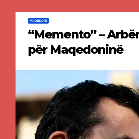
MAQEDONI
“Memento” – Arbën 
për Maqedoninë