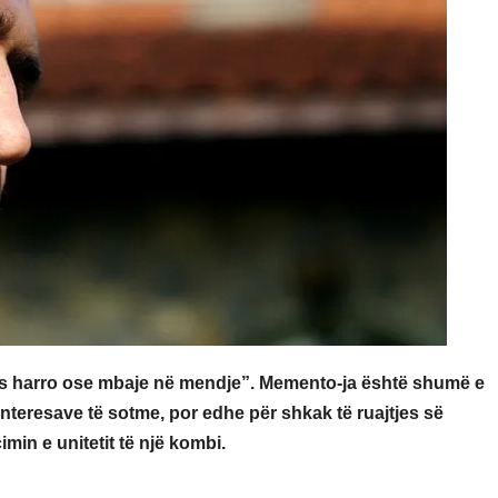
mos harro ose mbaje në mendje”. Memento-ja është shumë e
interesave të sotme, por edhe për shkak të ruajtjes së
min e unitetit të një kombi.