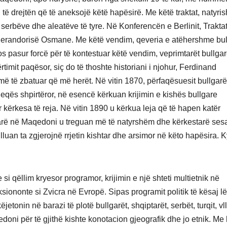
 të drejtën që të aneksojë këtë hapësirë. Me këtë traktat, natyris
 serbëve dhe aleatëve të tyre. Në Konferencën e Berlinit, Traktati
 Perandorisë Osmane. Me këtë vendim, qeveria e atëhershme bul
 pasur forcë për të kontestuar këtë vendim, veprimtarët bullga
rtimit paqësor, siç do të thoshte historiani i njohur, Ferdinand
ë të zbatuar që më herët. Në vitin 1870, përfaqësuesit bullgarë
eqës shpirtëror, në esencë kërkuan krijimin e kishës bullgare
r kërkesa të reja. Në vitin 1890 u kërkua leja që të hapen katër
rë në Maqedoni u treguan më të natyrshëm dhe kërkestarë sesa
illuan ta zgjerojnë rrjetin kishtar dhe arsimor në këto hapësira. 
 si qëllim kryesor programor, krijimin e një shteti multietnik në
iononte si Zvicra në Evropë. Sipas programit politik të kësaj lë
etonin në barazi të plotë bullgarët, shqiptarët, serbët, turqit, vl
doni për të gjithë kishte konotacion gjeografik dhe jo etnik. Me