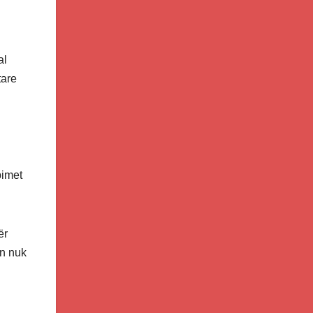
al
tare
bimet
ër
ën nuk