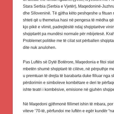
Stara Serbia (Serbia e Vjetër), Maqedoninë-Juzhn
dhe Slloveninë. Të gjitha këto peshqeshe u fituan
shteti që u themelua hasi në pengesa të mëdha që 
kjo pikë e vlimit, padrejtësitë ndaj shqiptarëve vini
shqiptarët pa mundësi normale për mbijetesë. Krah
Problemet politike me të cilat sot përballen shqipt
dite nuk anulohen.
Pas Luftës së Dytë Botërore, Maqedonia e fitoi sta
mbetën shumë shqiptarë të cilëve, në përputhje me
u premtuan të drejta të barabarta duke filluar nga 
përdorimin e simboleve kombëtare e deri te përfaqës
ishte teatri i kombësive, emisione në gjuhën shqipe
Në Maqedoni gjithmonë fillimet ishin të mbara, por 
viteve ‘70-të, përfundoi me luftën e egër kundër “na