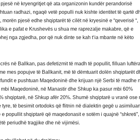
n pjesë në kryengritjet që ata organizonin kundër perandorisë
tuan radhazi, ngaqë vetë populli nuk kishte identitet të qartë d
t, morën pjesë edhe shqiptarët të cilët në kryesinë e “qeverisë “,
ublika e pafat e Krushevës u shua me raprezalje makabre, që e
ohej nga zgjedha, por që nuk dinte se kah t‘ia mbante në këto
crës në Ballkan, pas defetizmit të madh të popullit, filluan luftëra
hme mes popujve të Ballkanit, më të dëmtuarit dolën shqiptarët d
të fundit e pushtuan Maqedoninë dhe krijuan një Serbi të madhe 
llin mbi Maqedoninë, në Manastir dhe Shkup ka pasur mbi 60%
5% shqiptarë, në Shkup afër 20%. Shumë shqiptarë u vranë ose
yre, të besimit ortodoks që flitnin në dialektin gegë u asimilua
 e popullit shqiptarë që maqedonasit e sotëm i quajnë “shkreti”,
ëtë periudhë tragjike dhe në vijimësi.