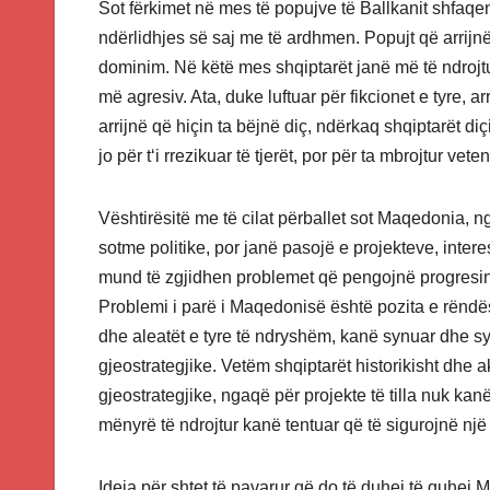
Sot fërkimet në mes të popujve të Ballkanit shfaqen
ndërlidhjes së saj me të ardhmen. Popujt që arrijn
dominim. Në këtë mes shqiptarët janë më të ndrojtu
më agresiv. Ata, duke luftuar për fikcionet e tyre, ar
arrijnë që hiçin ta bëjnë diç, ndërkaq shqiptarët di
jo për t‘i rrezikuar të tjerët, por për ta mbrojtur vete
Vështirësitë me të cilat përballet sot Maqedonia, n
sotme politike, por janë pasojë e projekteve, inte
mund të zgjidhen problemet që pengojnë progresin
Problemi i parë i Maqedonisë është pozita e rëndësis
dhe aleatët e tyre të ndryshëm, kanë synuar dhe s
gjeostrategjike. Vetëm shqiptarët historikisht dhe a
gjeostrategjike, ngaqë për projekte të tilla nuk kan
mënyrë të ndrojtur kanë tentuar që të sigurojnë një 
Ideja për shtet të pavarur që do të duhej të quhej