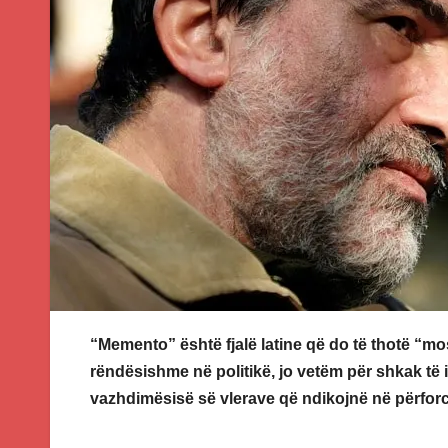
“Memento” është fjalë latine që do të thotë “
rëndësishme në politikë, jo vetëm për shkak të 
vazhdimësisë së vlerave që ndikojnë në përforci