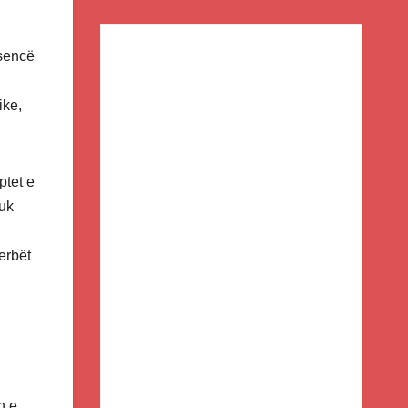
esencë
ike,
ptet e
nuk
erbët
n e