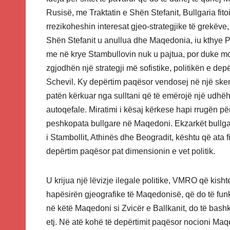
Rusisë, me Traktatin e Shën Stefanit, Bullgaria fitoi
rrezikoheshin interesat gjeo-strategjike të grekëve,
Shën Stefanit u anullua dhe Maqedonia, iu kthye
me në krye Stambullovin nuk u pajtua, por duke mos
zgjodhën një strategji më sofistike, politikën e depë
Schevil. Ky depërtim paqësor vendosej në një skem
patën kërkuar nga sulltani që të emërojë një udhëh
autoqefale. Miratimi i kësaj kërkese hapi rrugën pë
peshkopata bullgare në Maqedoni. Ekzarkët bullga
i Stambollit, Athinës dhe Beogradit, kështu që ata f
depërtim paqësor pat dimensionin e vet politik.
U krijua një lëvizje ilegale politike, VMRO që kishte
hapësirën gjeografike të Maqedonisë, që do të funks
në këtë Maqedoni si Zvicër e Ballkanit, do të bashkëj
etj. Në atë kohë të depërtimit paqësor nocioni Maqe