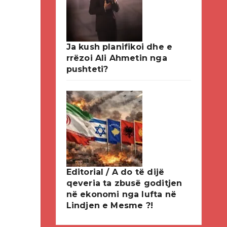
Ja kush planifikoi dhe e
rrëzoi Ali Ahmetin nga
pushteti?
Editorial / A do të dijë
qeveria ta zbusë goditjen
në ekonomi nga lufta në
Lindjen e Mesme ?!