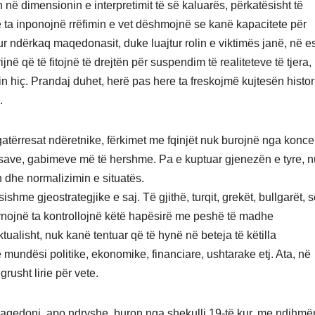
 në dimensionin e interpretimit të së kaluarës, përkatësisht të
ë ta inponojnë rrëfimin e vet dëshmojnë se kanë kapacitete për
r ndërkaq maqedonasit, duke luajtur rolin e viktimës janë, në 
rijnë që të fitojnë të drejtën për suspendim të realiteteve të tjera,
çin hiç. Prandaj duhet, herë pas here ta freskojmë kujtesën histor
n.
gatërresat ndëretnike, fërkimet me fqinjët nuk burojnë nga konce
resave, gabimeve më të hershme. Pa e kuptuar gjenezën e tyre, 
 dhe normalizimin e situatës.
hme gjeostrategjike e saj. Të gjithë, turqit, grekët, bullgarët, s
ynojnë ta kontrollojnë këtë hapësirë me peshë të madhe
ktualisht, nuk kanë tentuar që të hynë në beteja të këtilla
ë mundësi politike, ekonomike, financiare, ushtarake etj. Ata, në
grusht lirie për vete.
 Maqedoni, apo ndryshe, buron nga shekulli 19-të kur, me ndihmë