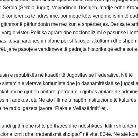
a Serbia (Serbia Jugut), Vojvodinën, Bosnjën, madje edhe Kroa
 në konferenca të ndryshme, por meqë këto vendime ishin të padr
gjithmonë përfundonin me rrezikun e shpërbërjes. Derisa të arr
n varg e vistër. Politika agrare dhe nacionalizimi e pasurisë i len
as kësaj hartoheshin plane për shfarosje, akulturim dhe shpërn
arët, janë pasojë e vendimeve të padrejta historike që edhe sot e
tusin e republikës në kuadër të Jugosllavisë Federative. Në të
 sistemin e vlerave komuniste dhe jo dashamirësisë së jugosll
shkollimi në gjuhën amtare, përdorimi i gjuhës amtare në adminis
imi adekuat etj. Në ato fillime u hapën institucione të kulturës 
 në radio, gazeta javore “Flaka e Vëllazërimit” etj.
fundi gjithmonë ishte përtharës dhe ndëshkues. Idili i shkurtër i
cionalizmit dhe irredentizmit shqiptar” në vitet 80-të. Në atë koh