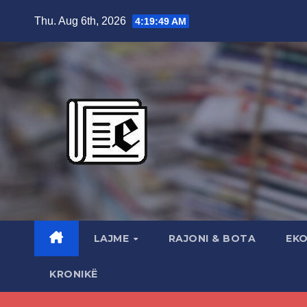
Skip
Thu. Aug 6th, 2026
4:19:50 AM
to
content
LAJME
RAJONI & BOTA
EK
KRONIKË