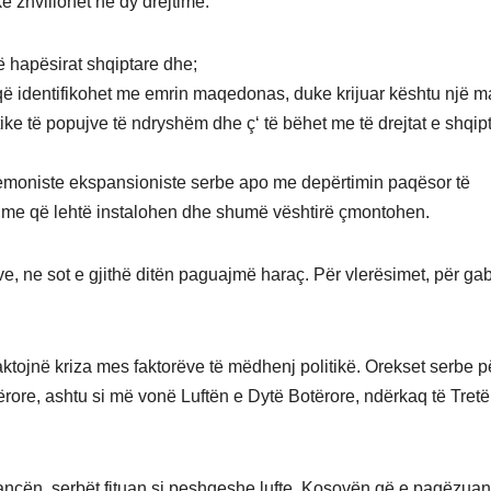
ike zhvillohet në dy drejtime:
 hapësirat shqiptare dhe;
i që identifikohet me emrin maqedonas, duke krijuar kështu një m
ike të popujve të ndryshëm dhe ç‘ të bëhet me të drejtat e shqip
emoniste ekspansioniste serbe apo me depërtimin paqësor të
shme që lehtë instalohen dhe shumë vështirë çmontohen.
ve, ne sot e gjithë ditën paguajmë haraç. Për vlerësimet, për ga
aktojnë kriza mes faktorëve të mëdhenj politikë. Orekset serbe p
rore, ashtu si më vonë Luftën e Dytë Botërore, ndërkaq të Tret
ancën, serbët fituan si peshqeshe lufte, Kosovën që e pagëzuan