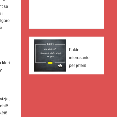
ht se
 i
lgare
rë
Fakte
interesante
 kleri
për jetën!
Ky
vizje,
lehtë
 këtë