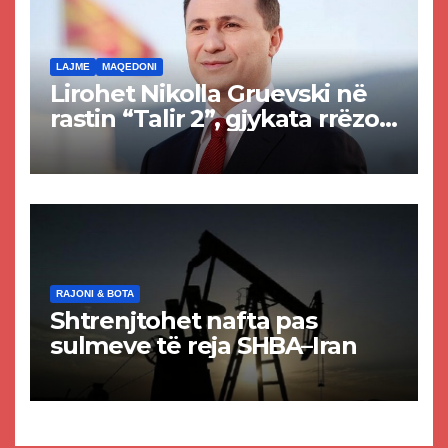
LAJME
MAQEDONI
Lirohet Nikolla Gruevski në
rastin “Talir 2”, gjykata rrëzon
akuzat për ndërtimin e
paligjshëm të selisë së
VMRO-DPMNE-së
RAJONI & BOTA
Shtrenjtohet nafta pas
sulmeve të reja SHBA–Iran