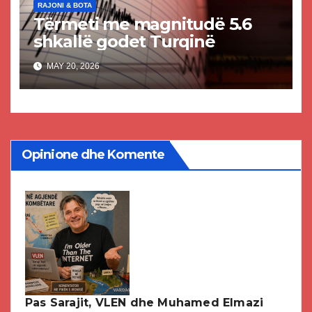
RAJONI & BOTA
Tërmeti me magnitudë 5.6
shkallë godet Turqinë
MAY 20, 2026
Opinione dhe Komente
Pas Sarajit, VLEN dhe Muhamed Elmazi