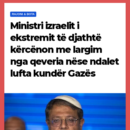
RAJONI & BOTA
Ministri izraelit i
ekstremit të djathtë
kërcënon me largim
nga qeveria nëse ndalet
lufta kundër Gazës