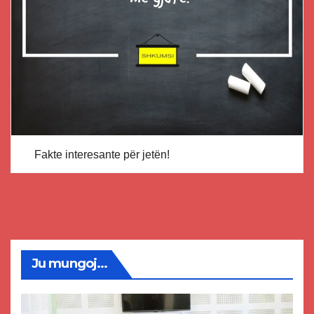
Fakte interesante për jetën!
Ju mungoj...