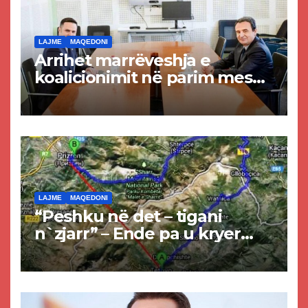
LAJME
MAQEDONI
Arrihet marrëveshja e
koalicionimit në parim mes
Kurtit dhe Abdixhikut
LAJME
MAQEDONI
“Peshku në det – tigani
n`zjarr” – Ende pa u kryer
projekti i tunelit, komuna e
Tetovës nis punimet për
rrugën Tetovë – Prizren