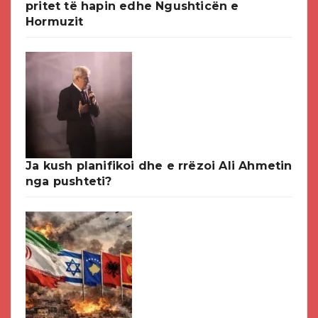
pritet të hapin edhe Ngushticën e
Hormuzit
Ja kush planifikoi dhe e rrëzoi Ali Ahmetin
nga pushteti?