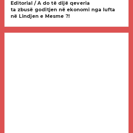
Editorial / A do të dijë qeveria
ta zbusë goditjen në ekonomi nga lufta
në Lindjen e Mesme ?!