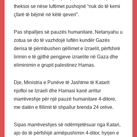
theksoi se nëse luftimet pushojnë “nuk do të kemi
çfarë të bëjmë në këtë qeveri”.
Pas shpalljes së pauzës humanitare, Netanyahu u
zotua se do të vazhdojë luftën kundër Gazës
derisa të përmbushen qëllimet e Izraelit, përfshirë
lirimin e të gjithë pengjeve izraelite në Gaza dhe
eliminimin e grupit palestinez Hamas.
Dje, Ministria e Punëve të Jashtme të Katarit
njoftoi se Izraeli dhe Hamasi kanë arritur
marrëveshje për një pauzë humanitare 4-ditore,
me datën e fillimit të shpallur brenda 24 orëve.
Sipas marrëveshjes së ndërmjetësuar nga Katari,
ajo do të përfshijë armëpushimin 4-ditor, hyrjen e