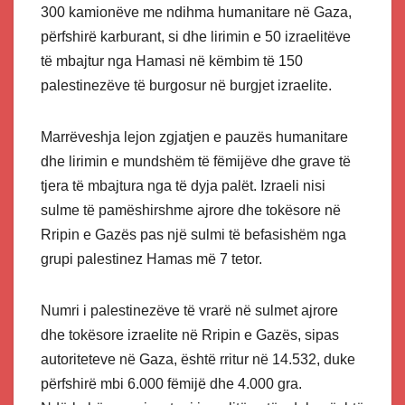
300 kamionëve me ndihma humanitare në Gaza,
përfshirë karburant, si dhe lirimin e 50 izraelitëve
të mbajtur nga Hamasi në këmbim të 150
palestinezëve të burgosur në burgjet izraelite.
Marrëveshja lejon zgjatjen e pauzës humanitare
dhe lirimin e mundshëm të fëmijëve dhe grave të
tjera të mbajtura nga të dyja palët. Izraeli nisi
sulme të pamëshirshme ajrore dhe tokësore në
Rripin e Gazës pas një sulmi të befasishëm nga
grupi palestinez Hamas më 7 tetor.
Numri i palestinezëve të vrarë në sulmet ajrore
dhe tokësore izraelite në Rripin e Gazës, sipas
autoriteteve në Gaza, është rritur në 14.532, duke
përfshirë mbi 6.000 fëmijë dhe 4.000 gra.