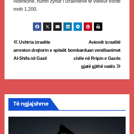
Ndërkohë, numri zyrtar i izraelitëve të vdekur është
rreth 1.200.
Post
Ushtria izraelite
Avionët izraelitë
arreston drejtorin e spitalit
bombarduan vendbanimet
navigation
Al-Shifa në Gazë
civile në Rripin e Gazës
gjatë gjithë natës
Të ngjajshme