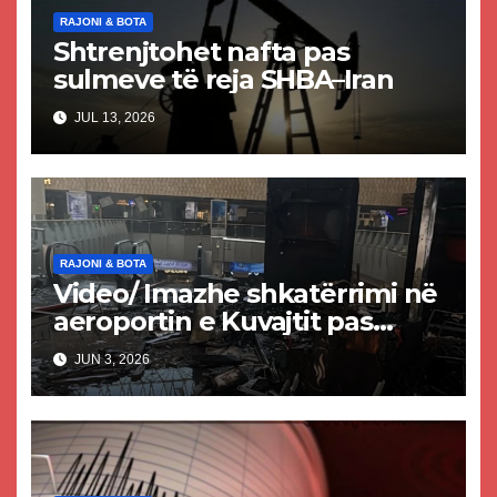
RAJONI & BOTA
Shtrenjtohet nafta pas
sulmeve të reja SHBA–Iran
JUL 13, 2026
RAJONI & BOTA
Video/ Imazhe shkatërrimi në
aeroportin e Kuvajtit pas
sulmit iranian, një i vdekur
JUN 3, 2026
dhe shumë të plagosur