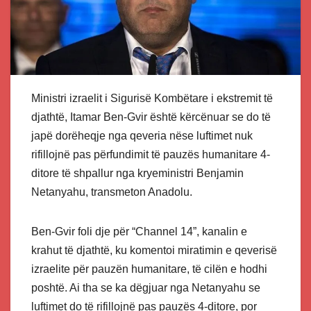
Ministri izraelit i Sigurisë Kombëtare i ekstremit të
djathtë, Itamar Ben-Gvir është kërcënuar se do të
japë dorëheqje nga qeveria nëse luftimet nuk
rifillojnë pas përfundimit të pauzës humanitare 4-
ditore të shpallur nga kryeministri Benjamin
Netanyahu, transmeton Anadolu.
Ben-Gvir foli dje për “Channel 14”, kanalin e
krahut të djathtë, ku komentoi miratimin e qeverisë
izraelite për pauzën humanitare, të cilën e hodhi
poshtë. Ai tha se ka dëgjuar nga Netanyahu se
luftimet do të rifillojnë pas pauzës 4-ditore, por