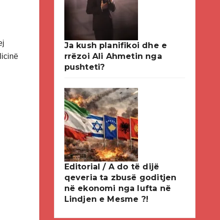
ej
Ja kush planifikoi dhe e
rrëzoi Ali Ahmetin nga
licinë
pushteti?
Editorial / A do të dijë
qeveria ta zbusë goditjen
në ekonomi nga lufta në
Lindjen e Mesme ?!