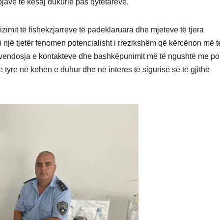
sojave të kësaj dukurie pas qytetarëve.
izimit të fishekzjarreve të padeklaruara dhe mjeteve të tjera
si një tjetër fenomen potencialisht i rrezikshëm që kërcënon më t
te vendosja e kontakteve dhe bashkëpunimit më të ngushtë me po
 tyre në kohën e duhur dhe në interes të sigurisë së të gjithë