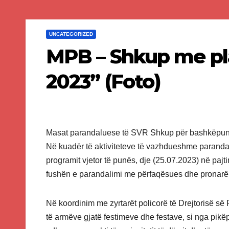
UNCATEGORIZED
MPB – Shkup me pla
2023” (Foto)
Masat parandaluese të SVR Shkup për bashkëpunim
Në kuadër të aktiviteteve të vazhdueshme paranda
programit vjetor të punës, dje (25.07.2023) në pajt
fushën e parandalimi me përfaqësues dhe pronarë t
Në koordinim me zyrtarët policorë të Drejtorisë së 
të armëve gjatë festimeve dhe festave, si nga pikë