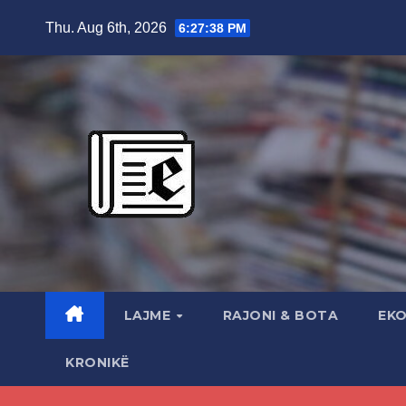
Skip
Thu. Aug 6th, 2026
6:27:40 PM
to
content
LAJME
RAJONI & BOTA
EK
KRONIKË