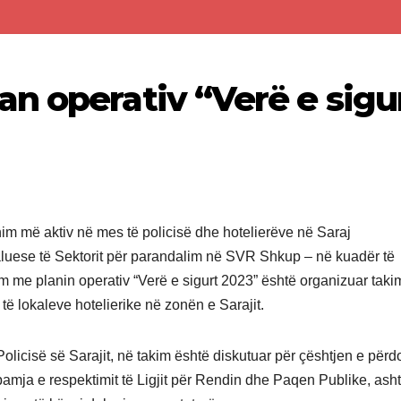
n operativ “Verë e sigu
 më aktiv në mes të policisë dhe hotelierëve në Saraj
luese të Sektorit për parandalim në SVR Shkup – në kuadër të
im me planin operativ “Verë e sigurt 2023” është organizuar taki
ë lokaleve hotelierike në zonën e Sarajit.
Policisë së Sarajit, në takim është diskutuar për çështjen e përdo
pamja e respektimit të Ligjit për Rendin dhe Paqen Publike, ash