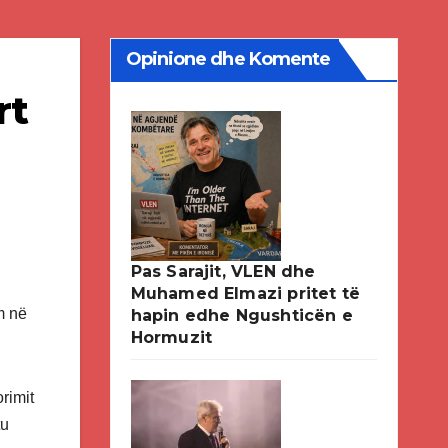
Opinione dhe Komente
rt
Pas Sarajit, VLEN dhe
Muhamed Elmazi pritet të
m në
hapin edhe Ngushticën e
Hormuzit
rimit
tu