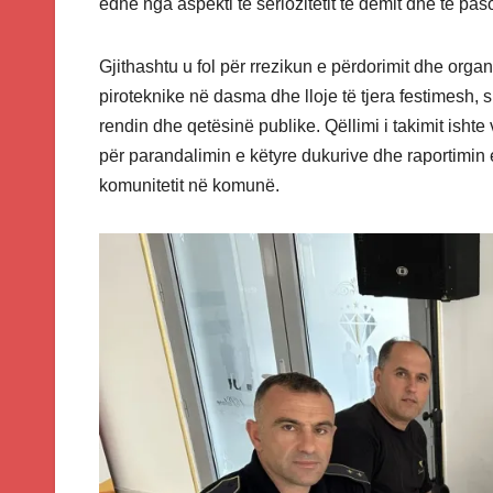
edhe nga aspekti të seriozitetit të dëmit dhe të pa
Gjithashtu u fol për rrezikun e përdorimit dhe organ
piroteknike në dasma dhe lloje të tjera festimesh, 
rendin dhe qetësinë publike. Qëllimi i takimit ish
për parandalimin e këtyre dukurive dhe raportimin e
komunitetit në komunë.