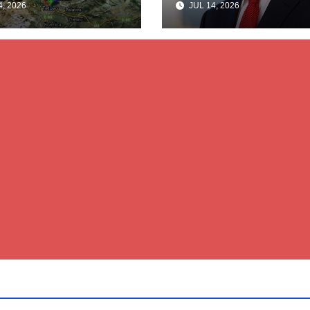
, 2026
JUL 14, 2026
kti i tunelit,
rrëzon akuzat p
una e Tetovës
ndërtimin e
punimet për
paligjshëm të se
ën Tetovë –
së VMRO-DPMN
ren
së