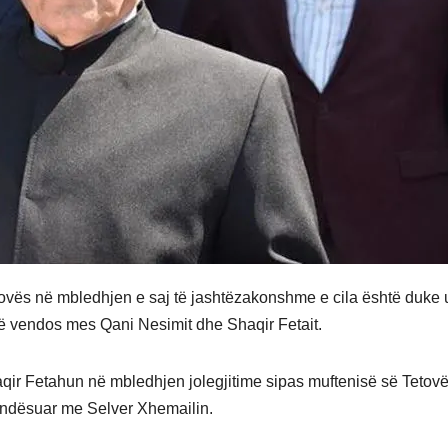
Tetovës në mbledhjen e saj të jashtëzakonshme e cila është duke 
t të vendos mes Qani Nesimit dhe Shaqir Fetait.
haqir Fetahun në mbledhjen jolegjitime sipas muftenisë së Tetov
ndësuar me Selver Xhemailin.