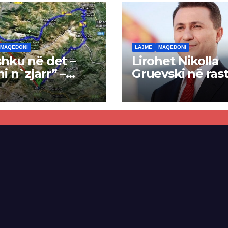
MAQEDONI
LAJME
MAQEDONI
hku në det –
Lirohet Nikolla
ni n`zjarr” –
Gruevski në rast
 pa u kryer
“Talir 2”, gjykat
kti i tunelit,
rrëzon akuzat p
una e Tetovës
ndërtimin e
punimet për
paligjshëm të se
ën Tetovë –
së VMRO-DPMN
ren