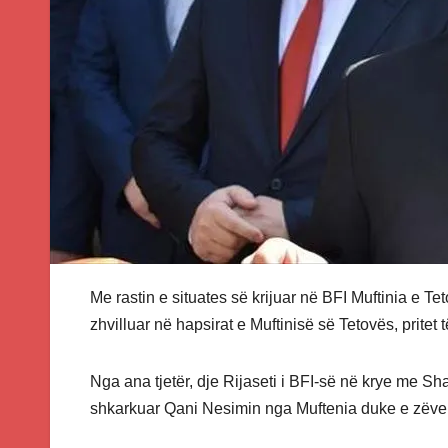
Me rastin e situates së krijuar në BFI Muftinia e 
zhvilluar në hapsirat e Muftinisë së Tetovës, prite
Nga ana tjetër, dje Rijaseti i BFI-së në krye me S
shkarkuar Qani Nesimin nga Muftenia duke e zëve