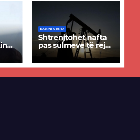
RAJONI & BOTA
Shtrenjtohet nafta
in
pas sulmeve të reja
a
SHBA–Iran
ër
lisë
E-së