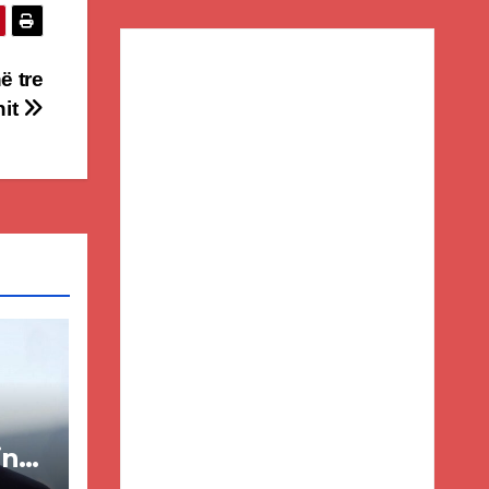
ë tre
hit
in