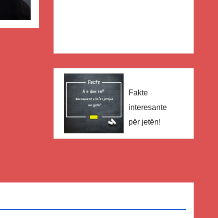
ër
lisë
E-
Fakte
interesante
për jetën!