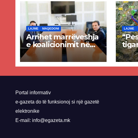
LAJME
MAQEDONI
LAJME
Arrihet marrëveshja
“Pes
e koalicionimit në
tiga
parim mes Kurtit
Ende
dhe Abdixhikut
proje
kom
nis 
rrug
Priz
Portal informativ
e-gazeta do të funksionoj si një gazetë
elektronike
E-mail: info@egazeta.mk