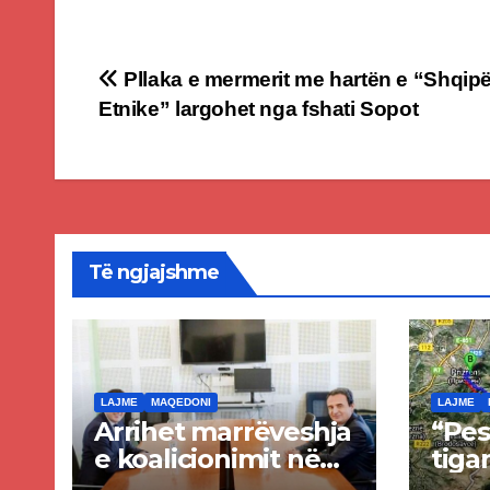
Post
Pllaka e mermerit me hartën e “Shqipë
Etnike” largohet nga fshati Sopot
navigation
Të ngjajshme
LAJME
MAQEDONI
LAJME
Arrihet marrëveshja
“Pes
e koalicionimit në
tigan
parim mes Kurtit
Ende