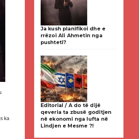
Ja kush planifikoi dhe e
rrëzoi Ali Ahmetin nga
pushteti?
u
Editorial / A do të dijë
qeveria ta zbusë goditjen
ës ka
në ekonomi nga lufta në
Lindjen e Mesme ?!