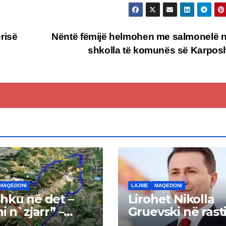
risë
Nëntë fëmijë helmohen me salmonelë n
shkolla të komunës së Karpos
MAQEDONI
LAJME
MAQEDONI
hku në det –
Lirohet Nikolla
i n`zjarr” –
Gruevski në rast
 pa u kryer
“Talir 2”, gjykata