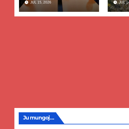
JUL 15, 2026
JUL 14
dhe Abdixhikut
proje
kom
nis 
rrug
Priz
Ju mungoj...