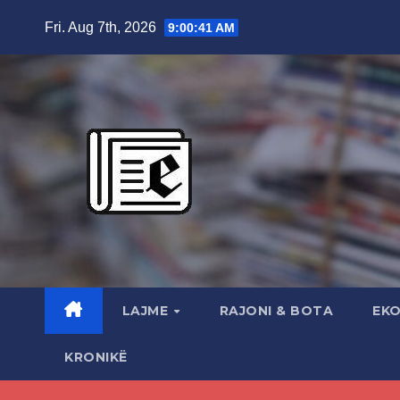
Skip
Fri. Aug 7th, 2026
9:00:42 AM
to
content
LAJME
RAJONI & BOTA
EK
KRONIKË