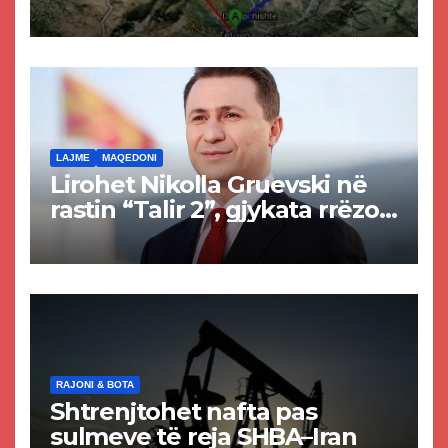
projekti i tunelit, komuna e
Tetovës nis punimet për
rrugën Tetovë – Prizren
LAJME
MAQEDONI
Lirohet Nikolla Gruevski në
rastin “Talir 2”, gjykata rrëzon
akuzat për ndërtimin e
paligjshëm të selisë së
VMRO-DPMNE-së
RAJONI & BOTA
Shtrenjtohet nafta pas
sulmeve të reja SHBA–Iran