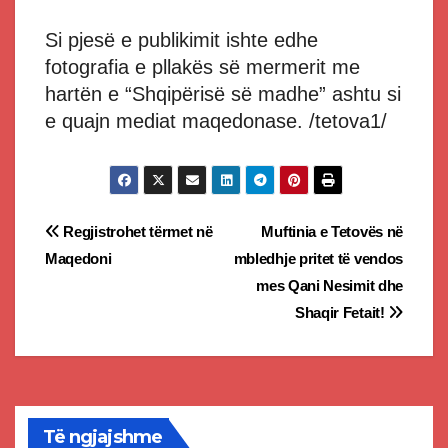
Si pjesë e publikimit ishte edhe
fotografia e pllakës së mermerit me
hartën e “Shqipërisë së madhe” ashtu si
e quajn mediat maqedonase. /tetova1/
Post
Regjistrohet tërmet në
Muftinia e Tetovës në
Maqedoni
mbledhje pritet të vendos
navigation
mes Qani Nesimit dhe
Shaqir Fetait!
Të ngjajshme