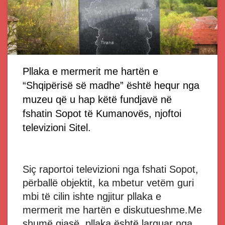
Pllaka e mermerit me hartën e
“Shqipërisë së madhe” është hequr nga
muzeu që u hap këtë fundjavë në
fshatin Sopot të Kumanovës, njoftoi
televizioni Sitel.
Siç raportoi televizioni nga fshati Sopot,
përballë objektit, ka mbetur vetëm guri
mbi të cilin ishte ngjitur pllaka e
mermerit me hartën e diskutueshme.Me
shumë gjasë, pllaka është larguar nga