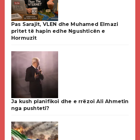
Pas Sarajit, VLEN dhe Muhamed Elmazi
pritet të hapin edhe Ngushticën e
Hormuzit
Ja kush planifikoi dhe e rrëzoi Ali Ahmetin
nga pushteti?