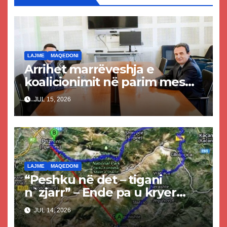
LAJME
MAQEDONI
Arrihet marrëveshja e
koalicionimit në parim mes
Kurtit dhe Abdixhikut
JUL 15, 2026
LAJME
MAQEDONI
“Peshku në det – tigani
n`zjarr” – Ende pa u kryer
projekti i tunelit, komuna e
JUL 14, 2026
Tetovës nis punimet për