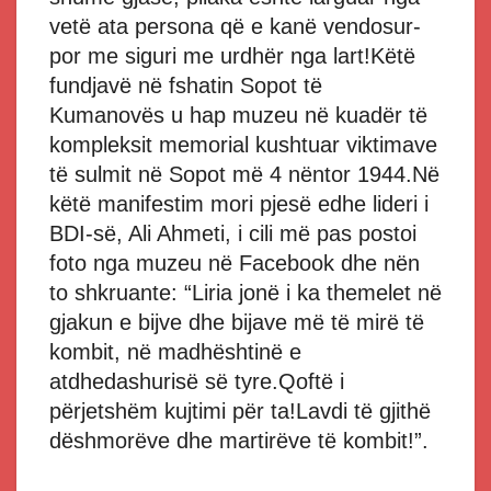
vetë ata persona që e kanë vendosur-
por me siguri me urdhër nga lart!Këtë
fundjavë në fshatin Sopot të
Kumanovës u hap muzeu në kuadër të
kompleksit memorial kushtuar viktimave
të sulmit në Sopot më 4 nëntor 1944.Në
këtë manifestim mori pjesë edhe lideri i
BDI-së, Ali Ahmeti, i cili më pas postoi
foto nga muzeu në Facebook dhe nën
to shkruante: “Liria jonë i ka themelet në
gjakun e bijve dhe bijave më të mirë të
kombit, në madhështinë e
atdhedashurisë së tyre.Qoftë i
përjetshëm kujtimi për ta!Lavdi të gjithë
dëshmorëve dhe martirëve të kombit!”.