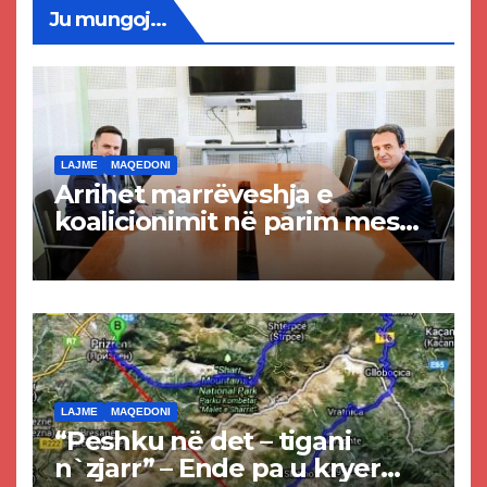
Ju mungoj...
LAJME
MAQEDONI
Arrihet marrëveshja e
koalicionimit në parim mes
Kurtit dhe Abdixhikut
LAJME
MAQEDONI
“Peshku në det – tigani
n`zjarr” – Ende pa u kryer