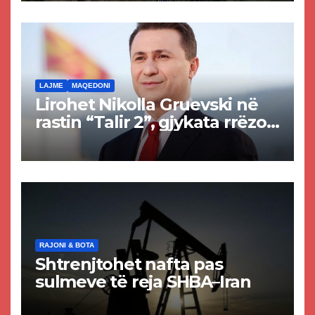
rrugën Tetovë – Prizren
LAJME
MAQEDONI
Lirohet Nikolla Gruevski në
rastin “Talir 2”, gjykata rrëzon
akuzat për ndërtimin e
paligjshëm të selisë së
VMRO-DPMNE-së
RAJONI & BOTA
Shtrenjtohet nafta pas
sulmeve të reja SHBA–Iran