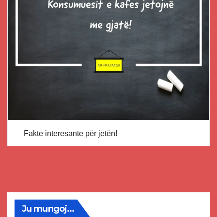
Fakte interesante për jetën!
Ju mungoj...