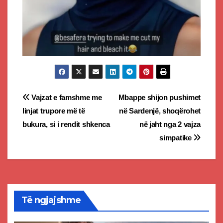
Post
Vajzat e famshme me
Mbappe shijon pushimet
linjat trupore më të
në Sardenjë, shoqërohet
navigation
bukura, si i rendit shkenca
në jaht nga 2 vajza
simpatike
Të ngjajshme