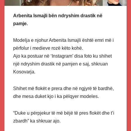
Arbenita Ismajli bën ndryshim drastik në
pamje.
Modelja e njohur Arbenita Ismajli është emri më i
përfolur i medieve rozë këto kohë.
Ajo ka postuar në ‘Instagram’ disa foto ku shihet
një ndryshim drastik në pamjen e saj, shkruan
Kosovarja.
Shihet më flokët e prera dhe në ngjyrë të bardhë,
dhe mesa duket kjo i ka pëlqyer modeles.
“Duke u përpjekur të më bëjë të pres flokët dhe t’i
zbardh” ka shkruar ajo.