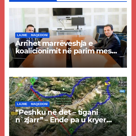
LAJME
MAQEDONI
Arrihet marrëveshja e
koalicionimit në parim mes
Kurtit dhe Abdixhikut
LAJME
MAQEDONI
“Peshku në det – tigani
n`zjarr” – Ende pa u kryer
projekti i tunelit, komuna e
Tetovës nis punimet për