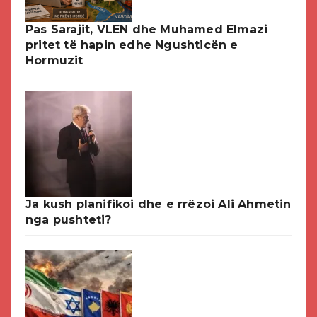
Pas Sarajit, VLEN dhe Muhamed Elmazi
pritet të hapin edhe Ngushticën e
Hormuzit
Ja kush planifikoi dhe e rrëzoi Ali Ahmetin
nga pushteti?