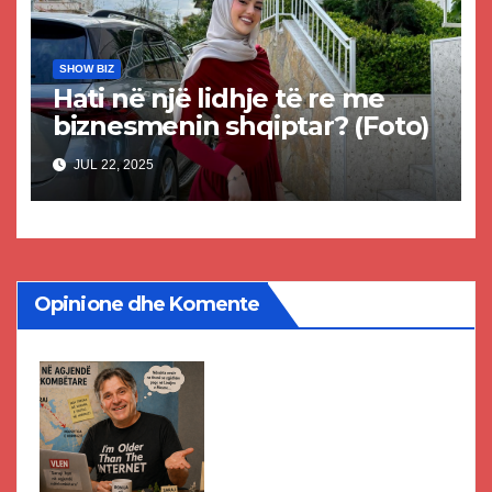
SHOW BIZ
Hati në një lidhje të re me
biznesmenin shqiptar? (Foto)
JUL 22, 2025
Opinione dhe Komente