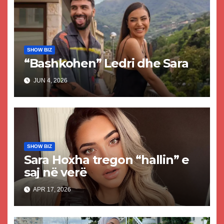
SHOW BIZ
“Bashkohen” Ledri dhe Sara
JUN 4, 2026
SHOW BIZ
Sara Hoxha tregon “hallin” e
saj në verë
APR 17, 2026