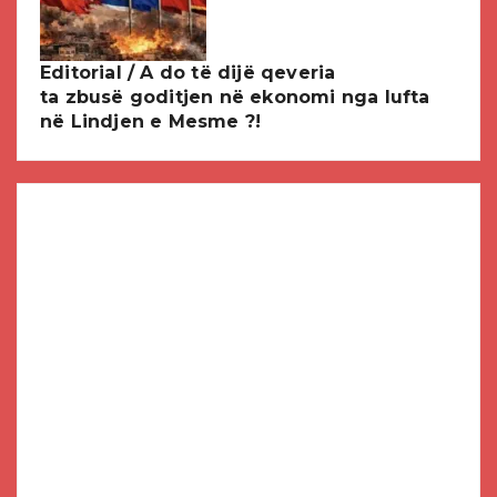
Editorial / A do të dijë qeveria
ta zbusë goditjen në ekonomi nga lufta
në Lindjen e Mesme ?!