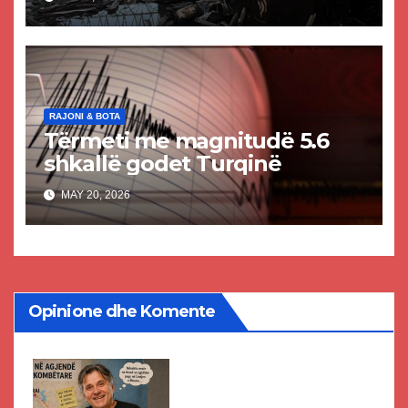
dhe shumë të plagosur
RAJONI & BOTA
Tërmeti me magnitudë 5.6
shkallë godet Turqinë
MAY 20, 2026
Opinione dhe Komente