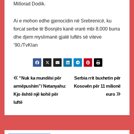
Millorad Dodik.
Ai e mohon edhe gjenocidin në Srebrenicë, ku
forcat serbe të Bosnjës kanë vrarë mbi 8.000 burra
dhe djem myslimanë gjatë luftës së viteve
’90./TvKlan
Post
“Nuk ka mundësi për
Serbia rrit buxhetin për
armëpushim”/ Netanyahu:
Kosovën për 11 milionë
navigation
Kjo është një kohë për
euro
luftë