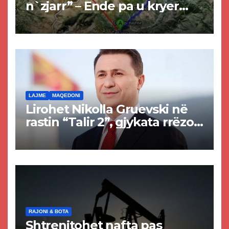
n`zjarr” – Ende pa u kryer
projekti i tunelit, komuna e
Tetovës nis punimet për
rrugën Tetovë – Prizren
LAJME
MAQEDONI
Lirohet Nikolla Gruevski në
rastin “Talir 2”, gjykata rrëzon
akuzat për ndërtimin e
paligjshëm të selisë së
VMRO-DPMNE-së
RAJONI & BOTA
Shtrenjtohet nafta pas