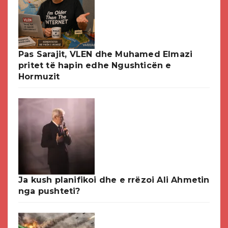
Pas Sarajit, VLEN dhe Muhamed Elmazi
pritet të hapin edhe Ngushticën e
Hormuzit
Ja kush planifikoi dhe e rrëzoi Ali Ahmetin
nga pushteti?