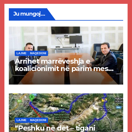
Ju mungoj...
LAJME
MAQEDONI
Arrihet marrëveshja e
koalicionimit në parim mes
Kurtit dhe Abdixhikut
LAJME
MAQEDONI
“Peshku në det – tigani