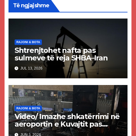
Të ngjajshme
RAJONI & BOTA
Shtrenjtohet nafta pas
sulmeve të reja SHBA–Iran
JUL 13, 2026
RAJONI & BOTA
Video/ Imazhe shkatërrimi në
aeroportin e Kuvajtit pas
sulmit iranian, një i vdekur
JUN 3, 2026