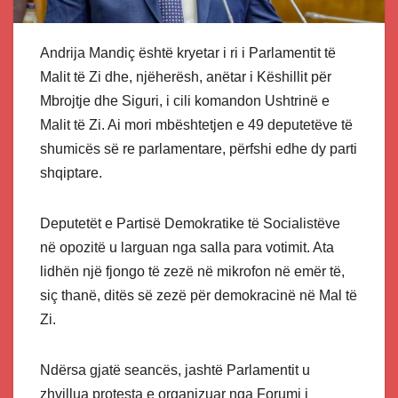
Andrija Mandiç është kryetar i ri i Parlamentit të
Malit të Zi dhe, njëherësh, anëtar i Këshillit për
Mbrojtje dhe Siguri, i cili komandon Ushtrinë e
Malit të Zi. Ai mori mbështetjen e 49 deputetëve të
shumicës së re parlamentare, përfshi edhe dy parti
shqiptare.
Deputetët e Partisë Demokratike të Socialistëve
në opozitë u larguan nga salla para votimit. Ata
lidhën një fjongo të zezë në mikrofon në emër të,
siç thanë, ditës së zezë për demokracinë në Mal të
Zi.
Ndërsa gjatë seancës, jashtë Parlamentit u
zhvillua protesta e organizuar nga Forumi i