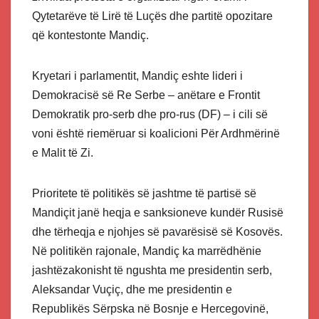
Qytetarëve të Lirë të Luçës dhe partitë opozitare
që kontestonte Mandiç.
Kryetari i parlamentit, Mandiç eshte lideri i
Demokracisë së Re Serbe – anëtare e Frontit
Demokratik pro-serb dhe pro-rus (DF) – i cili së
voni është riemëruar si koalicioni Për Ardhmërinë
e Malit të Zi.
Prioritete të politikës së jashtme të partisë së
Mandiçit janë heqja e sanksioneve kundër Rusisë
dhe tërheqja e njohjes së pavarësisë së Kosovës.
Në politikën rajonale, Mandiç ka marrëdhënie
jashtëzakonisht të ngushta me presidentin serb,
Aleksandar Vuçiç, dhe me presidentin e
Republikës Sërpska në Bosnje e Hercegovinë,