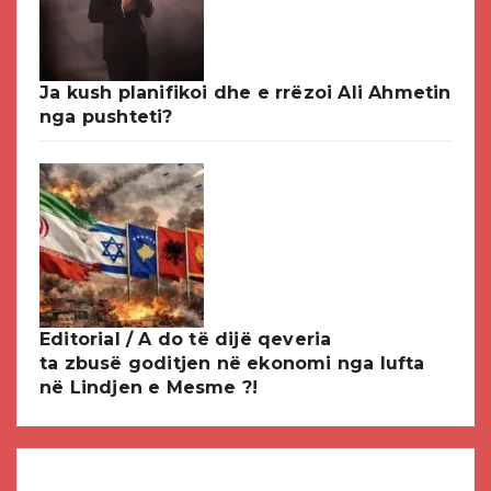
Ja kush planifikoi dhe e rrëzoi Ali Ahmetin
nga pushteti?
Editorial / A do të dijë qeveria
ta zbusë goditjen në ekonomi nga lufta
në Lindjen e Mesme ?!