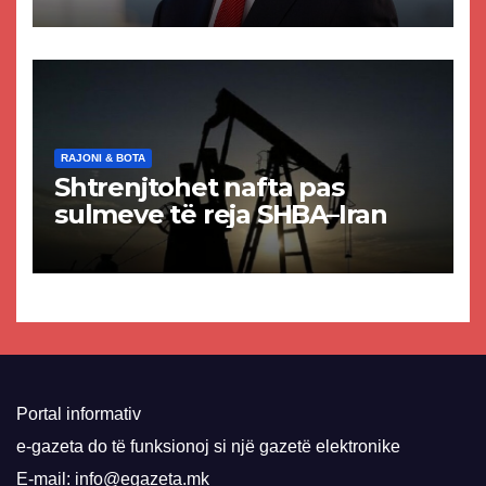
paligjshëm të selisë së
VMRO-DPMNE-së
RAJONI & BOTA
Shtrenjtohet nafta pas
sulmeve të reja SHBA–Iran
Portal informativ
e-gazeta do të funksionoj si një gazetë elektronike
E-mail: info@egazeta.mk