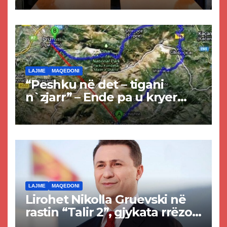
LAJME
MAQEDONI
“Peshku në det – tigani
n`zjarr” – Ende pa u kryer
projekti i tunelit, komuna e
Tetovës nis punimet për
rrugën Tetovë – Prizren
LAJME
MAQEDONI
Lirohet Nikolla Gruevski në
rastin “Talir 2”, gjykata rrëzon
akuzat për ndërtimin e