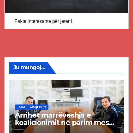
Fakte interesante për jetën!
Ju mungoj...
LAJME
MAQEDONI
Arrihet marrëveshja e
koalicionimit në parim mes
Kurtit dhe Abdixhikut