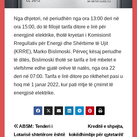
Nga dhjetori, në periudhën nga ora 13:00 deri në
ora 15:00, do të fillojë tarifa ditore e lirë për
energjinë elektrike, thotë kryetari i Komisionit
Rregullativ për Energji dhe Shërbime të Ujit
(KRRE), Marko Bislimoski. Përveç kësaj periudhe
të ditës, Bislimoski thotë se tarifa e lirë mbetet e
vlefshme edhe gjatë orëve të natës, nga ora 22
deri në 07:00. Tarifa e lirë ditore po rikthehet pasi u
hoq më 1 janar 2022, kur pati rritje të çmimit të
energjisë elektrike.
Post
ABSM: Tenderi i
Kreditë e shpejta,
Lotarisë shtetërore është
kokëdhimbje për qytetarët/