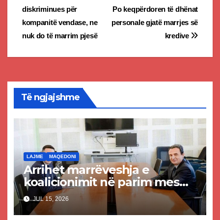
navigation
diskriminues për
Po keqpërdoren të dhënat
kompanitë vendase, ne
personale gjatë marrjes së
nuk do të marrim pjesë
kredive
Të ngjajshme
LAJME
MAQEDONI
Arrihet marrëveshja e
koalicionimit në parim mes
Kurtit dhe Abdixhikut
JUL 15, 2026