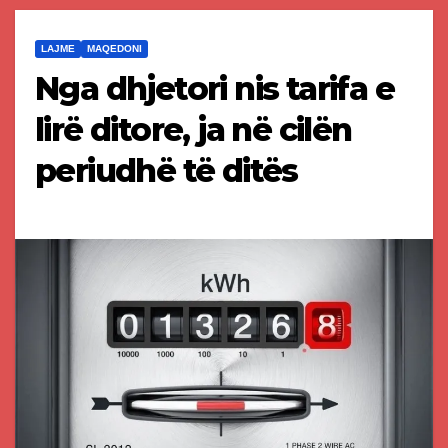
LAJME
MAQEDONI
Nga dhjetori nis tarifa e
lirë ditore, ja në cilën
periudhë të ditës