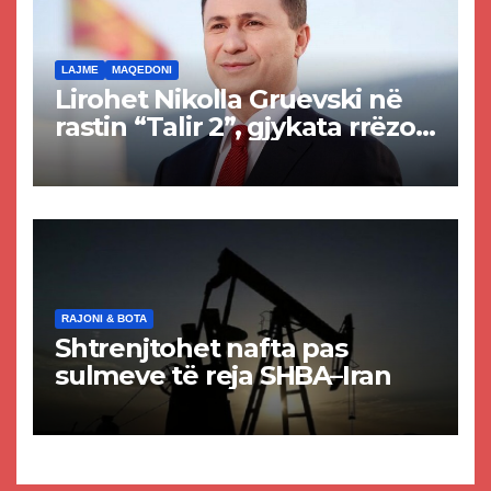
LAJME
MAQEDONI
Lirohet Nikolla Gruevski në
rastin “Talir 2”, gjykata rrëzon
akuzat për ndërtimin e
paligjshëm të selisë së
VMRO-DPMNE-së
RAJONI & BOTA
Shtrenjtohet nafta pas
sulmeve të reja SHBA–Iran