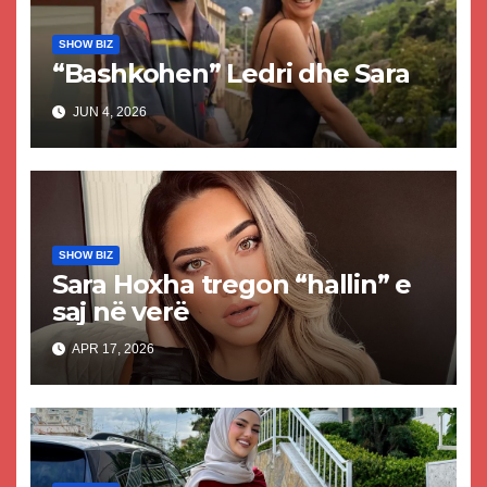
SHOW BIZ
“Bashkohen” Ledri dhe Sara
JUN 4, 2026
SHOW BIZ
Sara Hoxha tregon “hallin” e
saj në verë
APR 17, 2026