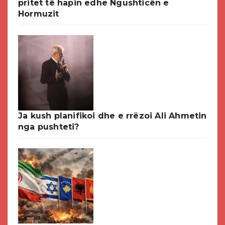
pritet të hapin edhe Ngushticën e
Hormuzit
Ja kush planifikoi dhe e rrëzoi Ali Ahmetin
nga pushteti?