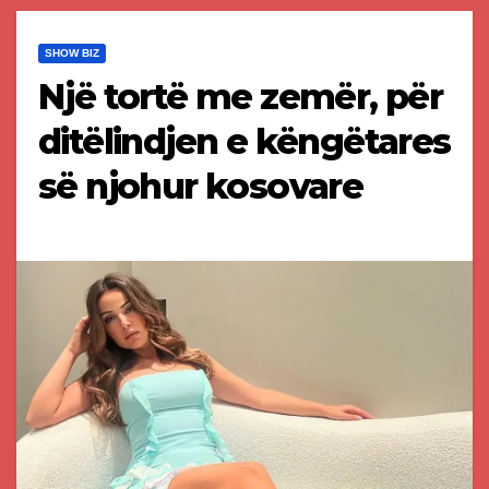
SHOW BIZ
Një tortë me zemër, për
ditëlindjen e këngëtares
së njohur kosovare