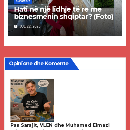
SHOW BIZ
Hati në një lidhje të re me
biznesmenin shqiptar? (Foto)
JUL 22, 2025
Opinione dhe Komente
Pas Sarajit, VLEN dhe Muhamed Elmazi