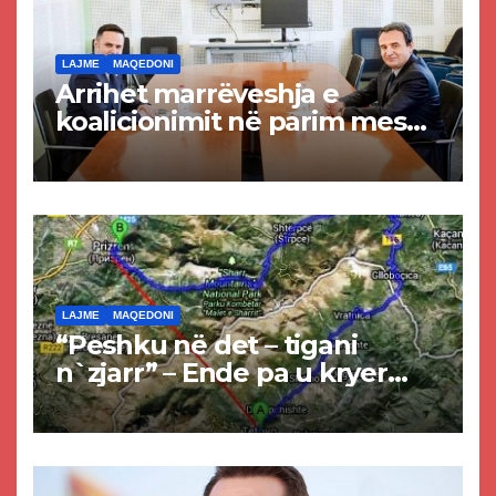
LAJME
MAQEDONI
Arrihet marrëveshja e
koalicionimit në parim mes
Kurtit dhe Abdixhikut
LAJME
MAQEDONI
“Peshku në det – tigani
n`zjarr” – Ende pa u kryer
projekti i tunelit, komuna e
Tetovës nis punimet për
rrugën Tetovë – Prizren