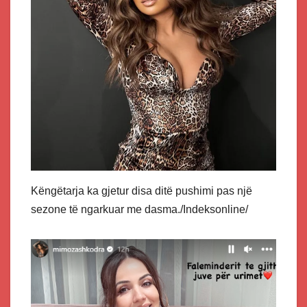
Këngëtarja ka gjetur disa ditë pushimi pas një
sezone të ngarkuar me dasma./Indeksonline/