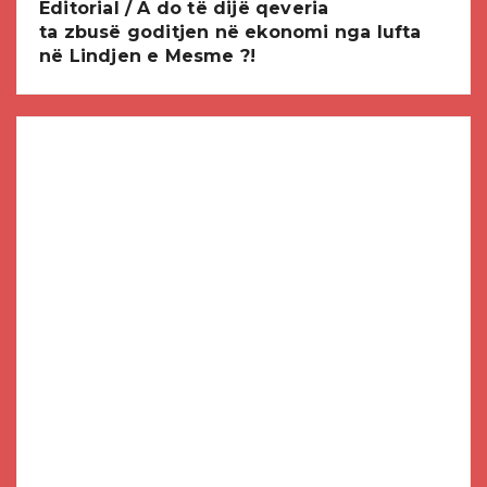
Editorial / A do të dijë qeveria
ta zbusë goditjen në ekonomi nga lufta
në Lindjen e Mesme ?!