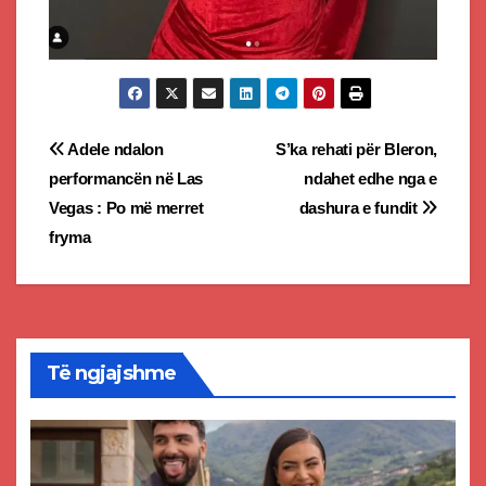
Post
Adele ndalon
S’ka rehati për Bleron,
performancën në Las
ndahet edhe nga e
navigation
Vegas : Po më merret
dashura e fundit
fryma
Të ngjajshme