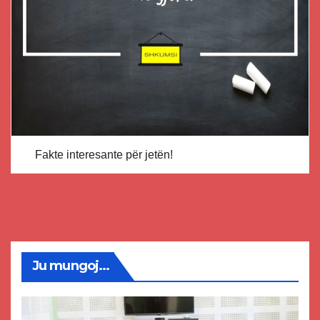
Fakte interesante për jetën!
Ju mungoj...