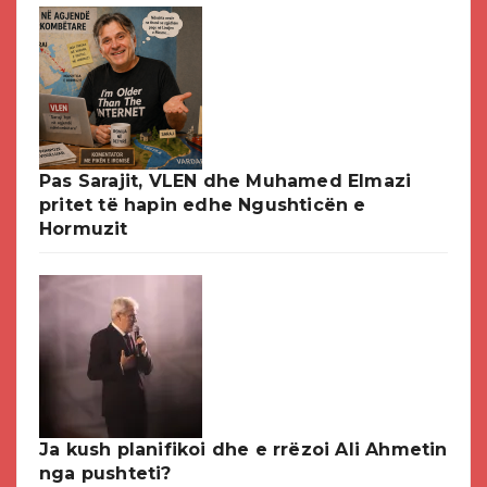
Pas Sarajit, VLEN dhe Muhamed Elmazi
pritet të hapin edhe Ngushticën e
Hormuzit
Ja kush planifikoi dhe e rrëzoi Ali Ahmetin
nga pushteti?