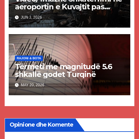
aeroportin e Kuvajtit pas
sulmit iranian, një i vdekur
JUN 3, 2026
dhe shumë të plagosur
RAJONI & BOTA
Tërmeti me magnitudë 5.6
shkallë godet Turqinë
MAY 20, 2026
Opinione dhe Komente