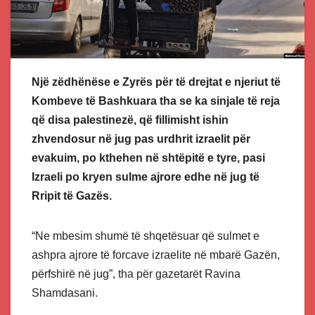
Një zëdhënëse e Zyrës për të drejtat e njeriut të
Kombeve të Bashkuara tha se ka sinjale të reja
që disa palestinezë, që fillimisht ishin
zhvendosur në jug pas urdhrit izraelit për
evakuim, po kthehen në shtëpitë e tyre, pasi
Izraeli po kryen sulme ajrore edhe në jug të
Rripit të Gazës.
“Ne mbesim shumë të shqetësuar që sulmet e
ashpra ajrore të forcave izraelite në mbarë Gazën,
përfshirë në jug”, tha për gazetarët Ravina
Shamdasani.