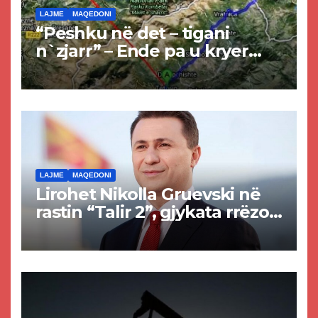
LAJME
MAQEDONI
“Peshku në det – tigani
n`zjarr” – Ende pa u kryer
projekti i tunelit, komuna e
Tetovës nis punimet për
rrugën Tetovë – Prizren
LAJME
MAQEDONI
Lirohet Nikolla Gruevski në
rastin “Talir 2”, gjykata rrëzon
akuzat për ndërtimin e
paligjshëm të selisë së
VMRO-DPMNE-së