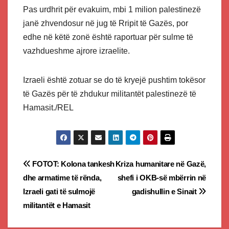
Pas urdhrit për evakuim, mbi 1 milion palestinezë
janë zhvendosur në jug të Rripit të Gazës, por
edhe në këtë zonë është raportuar për sulme të
vazhdueshme ajrore izraelite.
Izraeli është zotuar se do të kryejë pushtim tokësor
të Gazës për të zhdukur militantët palestinezë të
Hamasit./REL
Post
FOTOT: Kolona tankesh
Kriza humanitare në Gazë,
dhe armatime të rënda,
shefi i OKB-së mbërrin në
navigation
Izraeli gati të sulmojë
gadishullin e Sinait
militantët e Hamasit