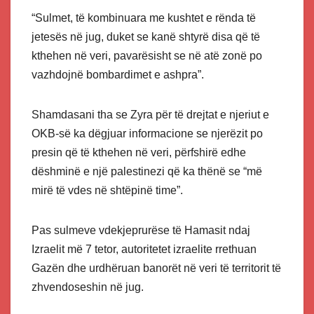
“Sulmet, të kombinuara me kushtet e rënda të
jetesës në jug, duket se kanë shtyrë disa që të
kthehen në veri, pavarësisht se në atë zonë po
vazhdojnë bombardimet e ashpra”.
Shamdasani tha se Zyra për të drejtat e njeriut e
OKB-së ka dëgjuar informacione se njerëzit po
presin që të kthehen në veri, përfshirë edhe
dëshminë e një palestinezi që ka thënë se “më
mirë të vdes në shtëpinë time”.
Pas sulmeve vdekjeprurëse të Hamasit ndaj
Izraelit më 7 tetor, autoritetet izraelite rrethuan
Gazën dhe urdhëruan banorët në veri të territorit të
zhvendoseshin në jug.