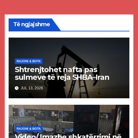
Të ngjajshme
RAJONI & BOTA
Shtrenjtohet nafta pas
sulmeve të reja SHBA–Iran
JUL 13, 2026
RAJONI & BOTA
Video/ Imazhe shkatërrimi në