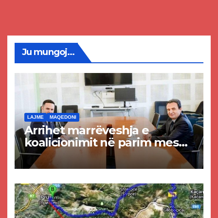
Ju mungoj...
LAJME
MAQEDONI
Arrihet marrëveshja e
koalicionimit në parim mes
Kurtit dhe Abdixhikut