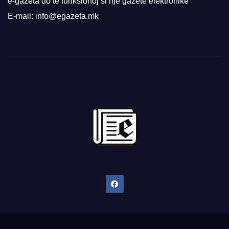
e-gazeta do të funksionoj si një gazetë elektronike
E-mail: info@egazeta.mk