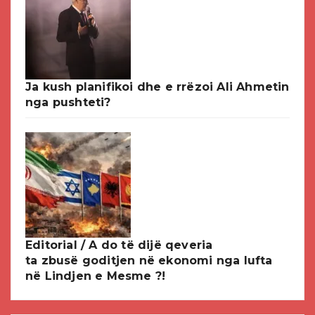
Ja kush planifikoi dhe e rrëzoi Ali Ahmetin
nga pushteti?
Editorial / A do të dijë qeveria
ta zbusë goditjen në ekonomi nga lufta
në Lindjen e Mesme ?!