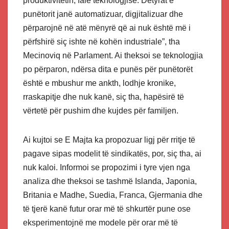
produktivitetin, falë teknologjisë. Detyrat e
punëtorit janë automatizuar, digjitalizuar dhe
përparojnë në atë mënyrë që ai nuk është më i
përfshirë siç ishte në kohën industriale”, tha
Mecinoviq në Parlament. Ai theksoi se teknologjia
po përparon, ndërsa dita e punës për punëtorët
është e mbushur me ankth, lodhje kronike,
rraskapitje dhe nuk kanë, siç tha, hapësirë të
vërtetë për pushim dhe kujdes për familjen.
Ai kujtoi se E Majta ka propozuar ligj për rritje të
pagave sipas modelit të sindikatës, por, siç tha, ai
nuk kaloi. Informoi se propozimi i tyre vjen nga
analiza dhe theksoi se tashmë Islanda, Japonia,
Britania e Madhe, Suedia, Franca, Gjermania dhe
të tjerë kanë futur orar më të shkurtër pune ose
eksperimentojnë me modele për orar më të