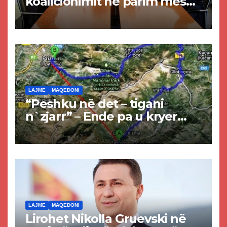
koalicionimit në parim mes
Kurtit dhe Abdixhikut
LAJME
MAQEDONI
“Peshku në det – tigani
n`zjarr” – Ende pa u kryer
projekti i tunelit, komuna e
Tetovës nis punimet për
rrugën Tetovë – Prizren
LAJME
MAQEDONI
Lirohet Nikolla Gruevski në