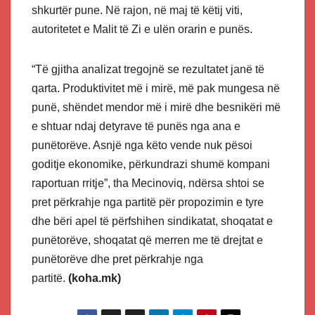
shkurtër pune. Në rajon, në maj të këtij viti,
autoritetet e Malit të Zi e ulën orarin e punës.
“Të gjitha analizat tregojnë se rezultatet janë të
qarta. Produktivitet më i mirë, më pak mungesa në
punë, shëndet mendor më i mirë dhe besnikëri më
e shtuar ndaj detyrave të punës nga ana e
punëtorëve. Asnjë nga këto vende nuk pësoi
goditje ekonomike, përkundrazi shumë kompani
raportuan rritje”, tha Mecinoviq, ndërsa shtoi se
pret përkrahje nga partitë për propozimin e tyre
dhe bëri apel të përfshihen sindikatat, shoqatat e
punëtorëve, shoqatat që merren me të drejtat e
punëtorëve dhe pret përkrahje nga
partitë.
(koha.mk)