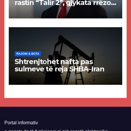
rastin “Talir 2”, gjykata rrëzon
akuzat për ndërtimin e
paligjshëm të selisë së
VMRO-DPMNE-së
RAJONI & BOTA
Shtrenjtohet nafta pas
sulmeve të reja SHBA–Iran
Portal informativ