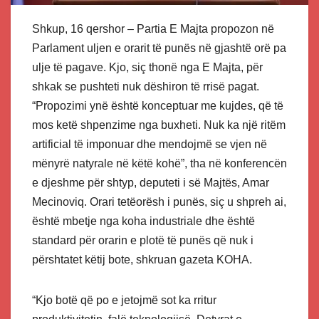
Shkup, 16 qershor – Partia E Majta propozon në
Parlament uljen e orarit të punës në gjashtë orë pa
ulje të pagave. Kjo, siç thonë nga E Majta, për
shkak se pushteti nuk dëshiron të rrisë pagat.
“Propozimi ynë është konceptuar me kujdes, që të
mos ketë shpenzime nga buxheti. Nuk ka një ritëm
artificial të imponuar dhe mendojmë se vjen në
mënyrë natyrale në këtë kohë”, tha në konferencën
e djeshme për shtyp, deputeti i së Majtës, Amar
Mecinoviq. Orari tetëorësh i punës, siç u shpreh ai,
është mbetje nga koha industriale dhe është
standard për orarin e plotë të punës që nuk i
përshtatet këtij bote, shkruan gazeta KOHA.
“Kjo botë që po e jetojmë sot ka rritur