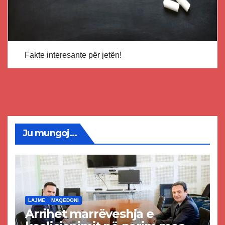
Fakte interesante për jetën!
Ju mungoj...
LAJME
MAQEDONI
Arrihet marrëveshja e