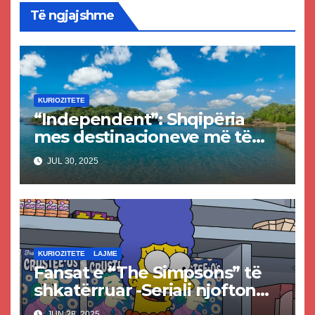
Të ngjajshme
KURIOZITETE
“Independent”: Shqipëria
mes destinacioneve më të
mira për pushime në vitin
JUL 30, 2025
2025
KURIOZITETE
LAJME
Fansat e “The Simpsons” të
shkatërruar -Seriali njofton
vdekjen e një prej
JUN 28, 2025