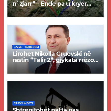
n`zjarr” – Ende pa u kryer
projekti i tunelit, komuna e
Tetovës nis punimet për
rrugën Tetovë – Prizren
LAJME
MAQEDONI
Lirohet Nikolla Gruevski në
rastin “Talir 2”, gjykata rrëzon
akuzat për ndërtimin e
paligjshëm të selisë së
VMRO-DPMNE-së
RAJONI & BOTA
Shtrenjtohet nafta pas