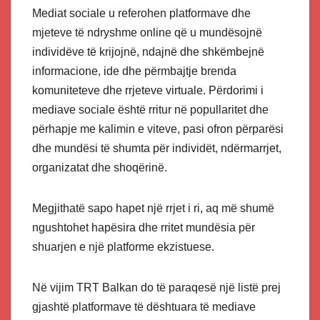
Mediat sociale u referohen platformave dhe
mjeteve të ndryshme online që u mundësojnë
individëve të krijojnë, ndajnë dhe shkëmbejnë
informacione, ide dhe përmbajtje brenda
komuniteteve dhe rrjeteve virtuale. Përdorimi i
mediave sociale është rritur në popullaritet dhe
përhapje me kalimin e viteve, pasi ofron përparësi
dhe mundësi të shumta për individët, ndërmarrjet,
organizatat dhe shoqërinë.
Megjithatë sapo hapet një rrjet i ri, aq më shumë
ngushtohet hapësira dhe rritet mundësia për
shuarjen e një platforme ekzistuese.
Në vijim TRT Balkan do të paraqesë një listë prej
gjashtë platformave të dështuara të mediave