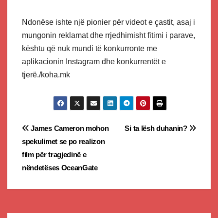
Ndonëse ishte një pionier për videot e çastit, asaj i
mungonin reklamat dhe rrjedhimisht fitimi i parave,
kështu që nuk mundi të konkurronte me
aplikacionin Instagram dhe konkurrentët e
tjerë./koha.mk
Post
James Cameron mohon
Si ta lësh duhanin?
spekulimet se po realizon
navigation
film për tragjedinë e
nëndetëses OceanGate