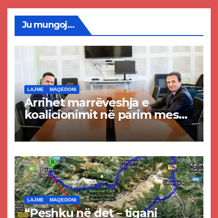
Ju mungoj...
LAJME
MAQEDONI
Arrihet marrëveshja e
koalicionimit në parim mes
Kurtit dhe Abdixhikut
LAJME
MAQEDONI
“Peshku në det – tigani