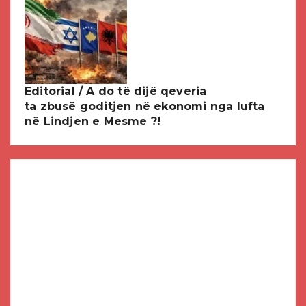
Editorial / A do të dijë qeveria
ta zbusë goditjen në ekonomi nga lufta
në Lindjen e Mesme ?!