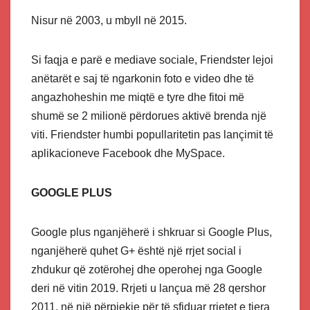
Nisur në 2003, u mbyll në 2015.
Si faqja e parë e mediave sociale, Friendster lejoi
anëtarët e saj të ngarkonin foto e video dhe të
angazhoheshin me miqtë e tyre dhe fitoi më
shumë se 2 milionë përdorues aktivë brenda një
viti. Friendster humbi popullaritetin pas lançimit të
aplikacioneve Facebook dhe MySpace.
GOOGLE PLUS
Google plus nganjëherë i shkruar si Google Plus,
nganjëherë quhet G+ është një rrjet social i
zhdukur që zotërohej dhe operohej nga Google
deri në vitin 2019. Rrjeti u lançua më 28 qershor
2011, në një përpjekje për të sfiduar rrjetet e tjera